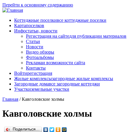
Перейти к основному содержанию
Коттеджные поселки
все коттеджные поселки
Карта
поселков
Инфо
статьи, новости
Регистрация на сайте
для публикации материалов
Статьи
Новости
Видео обзоры
Фотоальбомы
Реклама
и возможности сайта
Контакты
Войти
регистрация
Жилые комплексы
загородные жилые комплексы
Загородные дома
все загородные коттеджи
Участки
земельные участки
Главная
/
Кавголовские холмы
Кавголовские холмы
Поделиться…