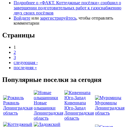
Подробнее
о «ФАКТ. Коттеджные посёлки» сообщил о
завершении подготовительных работ к газоснабжению
двух своих посёлков
Войдите
или
зарегистрируйтесь
, чтобы отправлять
комментарии
Страницы
1
2
3
следующая ›
последняя »
Популярные поселки за сегодня
Роквиль
Новые
Кивеннапа
Муромицы
Ленинградская
ольшаники
Юго-Запад
Ленинградская
область
Ленинградская
Ленинградская
область
область
область