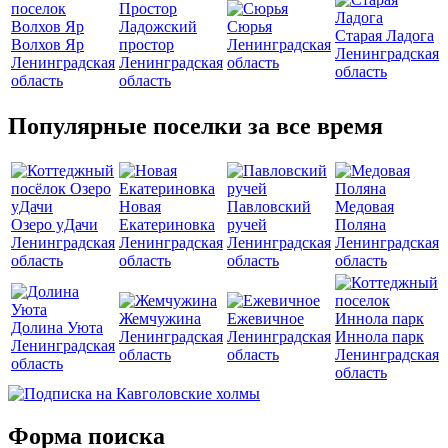
Ладожский
Сюрья
Старая Ладога
Волхов Яр
простор
Ленинградская
Ленинградская
Ленинградская
Ленинградская
область
область
область
область
Популярные поселки за все время
Новая
Павловский
Медовая
Озеро уДачи
Екатериновка
ручей
Поляна
Ленинградская
Ленинградская
Ленинградская
Ленинградская
область
область
область
область
Жемчужина
Ежевичное
Долина Уюта
Ленинградская
Ленинградская
Иннола парк
Ленинградская
область
область
Ленинградская
область
область
Форма поиска