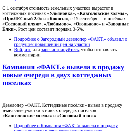
С 1 сентября стоимость земельных участков вырастет в
коттеджных посёлках
«Ульяновка»
,
«Кавголовские холмы»
,
«ПриЛЕСный 2.0»
и
«Кокосы»
, с 15 сентября — в посёлках
«Сосновый пляж»
,
«Любимово»
,
«Огоньково»
и
«Заводные
Ёлки»
. Рост цен составит порядка 3-5%.
Подробнее
о Загородный девелопер «ФАКТ.» объявил о
грядущем повышении цен на участки
Войдите
или
зарегистрируйтесь
, чтобы отправлять
комментарии
Компания «ФАКТ.» вывела в продажу
новые очереди в двух коттеджных
поселках
Девелопер «ФАКТ. Коттеджные посёлки» вывел в продажу
земельные участки в новых очередях посёлков
«Кавголовские холмы»
и
«Сосновый пляж»
.
Подробнее
о Компания «ФАКТ.» вывела в продажу
новые очереди в двух коттеджных поселках