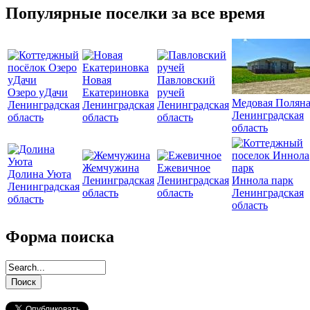
Популярные поселки за все время
Новая
Павловский
Озеро уДачи
Екатериновка
ручей
Медовая Полян
Ленинградская
Ленинградская
Ленинградская
Ленинградская
область
область
область
область
Жемчужина
Ежевичное
Долина Уюта
Ленинградская
Ленинградская
Иннола парк
Ленинградская
область
область
Ленинградская
область
область
Форма поиска