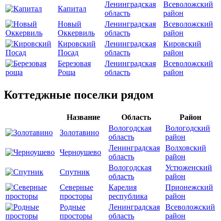
Ленинградская
Всеволожский
Капитал
область
район
Новый
Ленинградская
Всеволожский
Оккервиль
область
район
Кировский
Ленинградская
Кировский
Посад
область
район
Березовая
Ленинградская
Всеволожский
Роща
область
район
Коттеджные поселки рядом
Название
Область
Район
Вологодская
Вологодский
Золотавино
область
район
Ленинградская
Волховский
Черноушево
область
район
Вологодская
Устюженский
Спутник
область
район
Северные
Карелия
Прионежский
просторы
республика
район
Родные
Ленинградская
Всеволожский
просторы
область
район