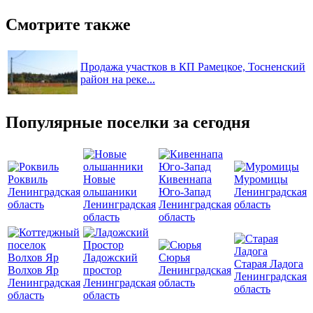
Смотрите также
Продажа участков в КП Рамецкое, Тосненский
район на реке...
Популярные поселки за сегодня
Роквиль
Новые
Кивеннапа
Муромицы
Ленинградская
ольшаники
Юго-Запад
Ленинградская
область
Ленинградская
Ленинградская
область
область
область
Ладожский
Сюрья
Старая Ладога
Волхов Яр
простор
Ленинградская
Ленинградская
Ленинградская
Ленинградская
область
область
область
область