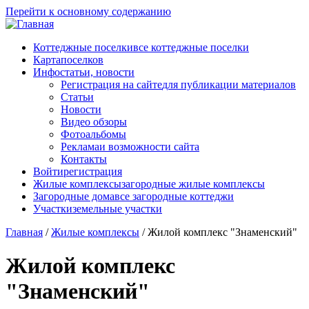
Перейти к основному содержанию
Коттеджные поселки
все коттеджные поселки
Карта
поселков
Инфо
статьи, новости
Регистрация на сайте
для публикации материалов
Статьи
Новости
Видео обзоры
Фотоальбомы
Реклама
и возможности сайта
Контакты
Войти
регистрация
Жилые комплексы
загородные жилые комплексы
Загородные дома
все загородные коттеджи
Участки
земельные участки
Главная
/
Жилые комплексы
/
Жилой комплекс "Знаменский"
Жилой комплекс
"Знаменский"