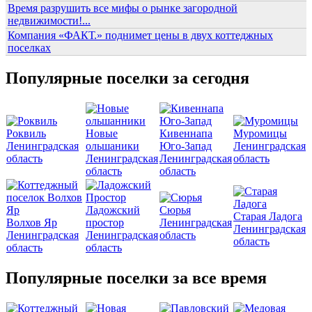
Время разрушить все мифы о рынке загородной
недвижимости!...
Компания «ФАКТ.» поднимет цены в двух коттеджных
поселках
Популярные поселки за сегодня
Роквиль
Новые
Кивеннапа
Муромицы
Ленинградская
ольшаники
Юго-Запад
Ленинградская
область
Ленинградская
Ленинградская
область
область
область
Ладожский
Сюрья
Старая Ладога
Волхов Яр
простор
Ленинградская
Ленинградская
Ленинградская
Ленинградская
область
область
область
область
Популярные поселки за все время