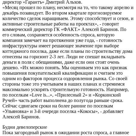
директор «Гарантъ» Дмитрий Альхов.
«Месяц прошел по плану, несмотря на то, что такому апрелю и
декабрь позавидует. Во втором квартале прогнозируемое
количество сделок наращиваем. Этому способствует и сезон, и
активные строительные работы на проектах», - говорит
коммерческий директор ГК «ФАКТ.» Алексей Баринов. По
его словам, сохраняется особенность спроса, которую
компания замечает на протяжении уже года, - готовность
инфраструктуры имеет решающее значение при выборе
коттеджного поселка, даже если планы по строительству дома
отнесены на горизонт 2-3 лет. Люди не спешат вкладывать
деньги в поля с обещаниями, даже если они стоят очень
дешево. «Их можно понять. Мы оцениваем это как признак
повышения покупательской квалификации и считаем это
одним из факторов процесса оздоровления рынка. Со своей
стороны тоже это учитываем в наших планах и стремимся
максимально ускорять строительную готовность. Например,
по поселкам «Love is...», «Прилесный 2» и «Коркинский
Ручей» часть работ выполнена до полугода раньше срока.
Сейчас сдвигаем сроки на более ранние по поселкам
«Ульяновка» и 3-й очереди поселка «Кокосы», - добавляет
Алексей Баринов.
Будни девелоперские
Пока загородный рынок в ожидании роста спроса, а главное