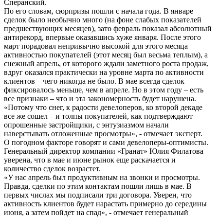
Сперанский.
По его словам, сюрпризы пошли с начала года. В январе
сделок было необычно много (на фоне слабых показателей
предшествующих месяцев), зато февраль показал абсолютный
антирекорд, впервые оказавшись хуже января. После этого
март порадовал непривычно высокой для этого месяца
активностью покупателей (этот месяц был весьма теплым), а
снежный апрель, от которого ждали заметного роста продаж,
вдруг оказался практически на уровне марта по активности
клиентов – чего никогда не было. В мае всегда сделок
фиксировалось меньше, чем в апреле. Но в этом году – есть
все признаки – что и эта закономерность будет нарушена.
«Потому что снег, к радости девелоперов, ко второй декаде
все же сошел – и толпы покупателей, как подтверждают
опрошенные застройщики, с энтузиазмом начали
наверстывать отложенные просмотры», - отмечает эксперт.
О погодном факторе говорят и сами девелоперы-оптимисты.
Генеральный директор компании «Гранат» Юлия Филатова
уверена, что в мае и июне рынок еще раскачается и
количество сделок возрастет.
«У нас апрель был продуктивным на звонки и просмотры.
Правда, сделки по этим контактам пошли лишь в мае. В
первых числах мы подписали три договора. Уверен, что
активность клиентов будет нарастать примерно до середины
июня, а затем пойдет на спад», - отмечает генеральный