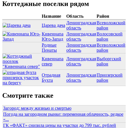
Коттеджные поселки рядом
Название
Область
Район
Ленинградская
Всеволожский
Царева дача
область
район
Кивеннапа
Ленинградская
Волосовский
Юго-Запад
область
район
Родные
Ленинградская
Всеволожский
Пенаты
область
район
Кивеннапа
Ленинградская
Выборгский
север
область
район
Отрадная
Ленинградская
Приозерский
Бухта
область
район
Смотрите также
Загород: между жизнью и смертью
Погода на загородном рынке: переменная облачность, редкое
«...
ГК «ФАКТ» снизила цены на участки до 799 тыс. рублей