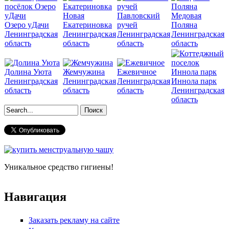
Новая
Павловский
Медовая
Озеро уДачи
Екатериновка
ручей
Поляна
Ленинградская
Ленинградская
Ленинградская
Ленинградская
область
область
область
область
Долина Уюта
Жемчужина
Ежевичное
Ленинградская
Ленинградская
Ленинградская
Иннола парк
область
область
область
Ленинградская
область
Форма поиска
Уникальное средство гигиены!
Навигация
Заказать рекламу на сайте