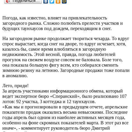
Поделиться…
Погода, как известно, влияет на привлекательность
загородного рынка. Сложно полюбить прелести участков и
будущих таунхаусов под дождем, переходящим в снег.
На загородном рынке продолжает твориться чехарда. То вдруг
спрос вырастает, когда снег на дворе, то вдруг исчезает, хотя,
казалось бы, самое время влюбляться в загородную
недвижимость. Этой весной, правда, погода любителей
прогулок на свежем воздухе совсем не баловала. Боле того,
она показала большую фигу всем, кто собирался сменить
зимнюю резину на летнюю. Загородные продажи тоже попали
в аномалию.
Лето, приди!
За апрель участниками информационного обмена, который
ведет экспертное бюро «Сперанский», было реализовано 107
лотов: 92 участка, 3 коттеджа и 12 таунхаусов.
«Как мы и прогнозировали в предыдущем отчете, апрельские
показатели продаж оказались весьма невысокими. Последние
годы апрель был одним из наиболее активных месяцев года,
особенно на фоне скромных показателей марта. В этот раз все
иначе», - комментирует руководитель бюро Дмитрий