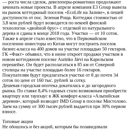
— роста числа сделок, девелоперы-романтики продолжают
зачинать новые проекты. В апреле компания E3 Group вывела
на рынок коттеджный поселок «EcoLife на Заливе», в пешей
доступности от пос. Зеленая Роща. Коттеджи стоимостью от
3,8 млн рублей будут возводится по некоей финской
технологии «двойной брус» с отделкой из натурального
дерева и сданы в конце 2018 года. Участки — от 10 соток.
Также в апреле стало известно, что в Первомайском
поселении инвесторы из Китая могут построить поселок
бизнес-класса на 400 домов на участке площадью 50 гектаров.
ГК «Факт» объявил, что в июне откроет продажи участков в
новом коттеджном поселке Aurinko Järvi на Карельском
перешейке. Он будет располагаться в 85 км от Северной
столицы на участке площадью более 16 гектаров.
Покупателям будут предлагаться участки от 8 до почти 34
соток по цене от 160 тыс. рублей за сотку.
Дешевая городская ипотека докатилась и до загородного
рынка. По ставке 8,4% годовых стало возможным приобрести
квартиру или таунхаус в ЖК комфорт-класса «Альпийская
деревня», который возводит IMD Group в поселке Мистолово.
Заем на сумму от 300 тысяч рублей выдается при 30% первом
взносе.
Топовые акции
Не обошлось и без акций, которым бы позавидовали