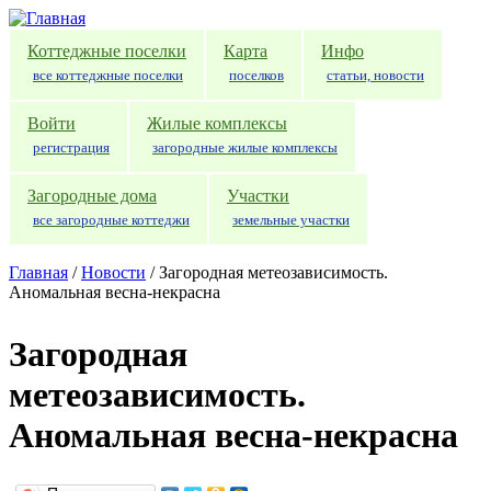
Перейти к основному содержанию
Коттеджные поселки
Карта
Инфо
все коттеджные поселки
поселков
статьи, новости
Войти
Жилые комплексы
регистрация
загородные жилые комплексы
Загородные дома
Участки
все загородные коттеджи
земельные участки
Главная
/
Новости
/
Загородная метеозависимость.
Аномальная весна-некрасна
Загородная
метеозависимость.
Аномальная весна-некрасна