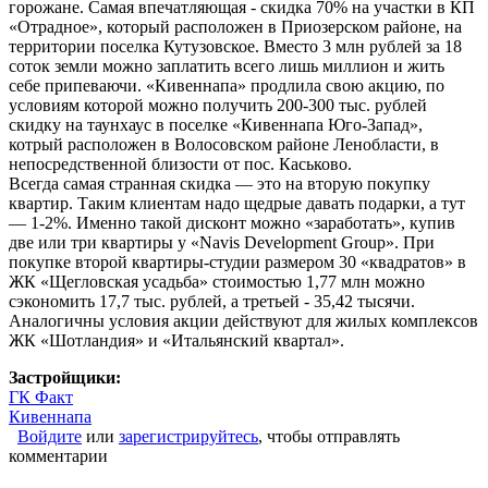
горожане. Самая впечатляющая - скидка 70% на участки в КП
«Отрадное», который расположен в Приозерском районе, на
территории поселка Кутузовское. Вместо 3 млн рублей за 18
соток земли можно заплатить всего лишь миллион и жить
себе припеваючи. «Кивеннапа» продлила свою акцию, по
условиям которой можно получить 200-300 тыс. рублей
скидку на таунхаус в поселке «Кивеннапа Юго-Запад»,
котрый расположен в Волосовском районе Ленобласти, в
непосредственной близости от пос. Каськово.
Всегда самая странная скидка — это на вторую покупку
квартир. Таким клиентам надо щедрые давать подарки, а тут
— 1-2%. Именно такой дисконт можно «заработать», купив
две или три квартиры у «Navis Development Group». При
покупке второй квартиры-студии размером 30 «квадратов» в
ЖК «Щегловская усадьба» стоимостью 1,77 млн можно
сэкономить 17,7 тыс. рублей, а третьей - 35,42 тысячи.
Аналогичны условия акции действуют для жилых комплексов
ЖК «Шотландия» и «Итальянский квартал».
Застройщики:
ГК Факт
Кивеннапа
Войдите
или
зарегистрируйтесь
, чтобы отправлять
комментарии