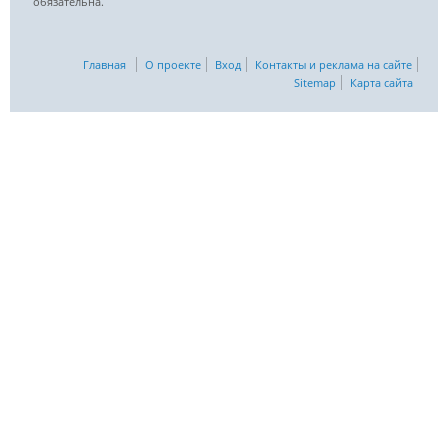
обязательна.
Главная
О проекте
Вход
Контакты и реклама на сайте
Sitemap
Карта сайта