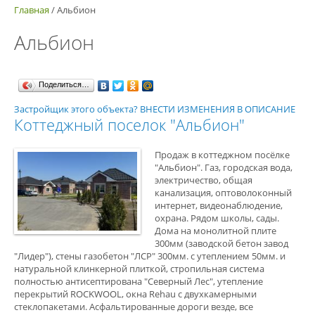
Главная
/
Альбион
Альбион
Поделиться…
Застройщик этого объекта? ВНЕСТИ ИЗМЕНЕНИЯ В ОПИСАНИЕ
Коттеджный поселок "Альбион"
Продаж в коттеджном посёлке
"Альбион". Газ, городская вода,
электричество, общая
канализация, оптоволоконный
интернет, видеонаблюдение,
охрана. Рядом школы, сады.
Дома на монолитной плите
300мм (заводской бетон завод
"Лидер"), стены газобетон "ЛСР" 300мм. с утеплением 50мм. и
натуральной клинкерной плиткой, стропильная система
полностью антисептирована "Северный Лес", утепление
перекрытий ROCKWOOL, окна Rehau с двухкамерными
стеклопакетами. Асфальтированные дороги везде, все