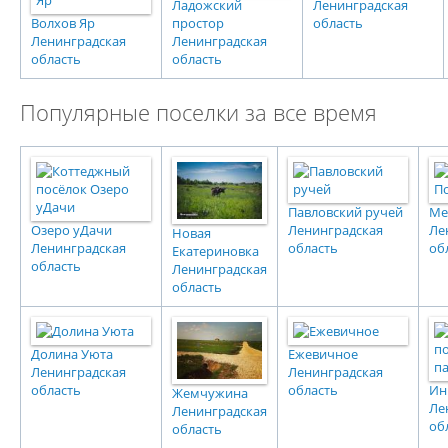
Ладожский
Ленинградская
Волхов Яр
простор
область
Ленинградская
Ленинградская
область
область
Популярные поселки за все время
Павловский ручей
Ме
Озеро уДачи
Ленинградская
Ле
Новая
Ленинградская
область
об
Екатериновка
область
Ленинградская
область
Долина Уюта
Ежевичное
Ленинградская
Ленинградская
область
область
Ин
Жемчужина
Ле
Ленинградская
об
область