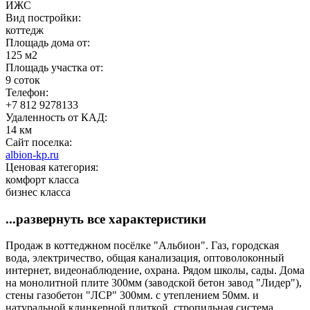
ИЖС
Вид постройки:
коттедж
Площадь дома от:
125 м2
Площадь участка от:
9 соток
Телефон:
+7 812 9278133
Удаленность от КАД:
14 км
Сайт поселка:
albion-kp.ru
Ценовая категория:
комфорт класса
бизнес класса
...развернуть все характеристики
Продаж в коттеджном посёлке "Альбион". Газ, городская
вода, электричество, общая канализация, оптоволоконный
интернет, видеонаблюдение, охрана. Рядом школы, сады. Дома
на монолитной плите 300мм (заводской бетон завод "Лидер"),
стены газобетон "ЛСР" 300мм. с утеплением 50мм. и
натуральной клинкерной плиткой, стропильная система