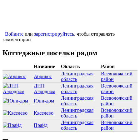
Войдите
или
зарегистрируйтесь
, чтобы отправлять
комментарии
Коттеджные поселки рядом
Название
Область
Район
Ленинградская
Всеволожский
Абрикос
область
район
ДНП
Ленинградская
Всеволожский
Аэродром
область
район
Ленинградская
Всеволожский
Юни-дом
область
район
Ленинградская
Всеволожский
Кяселево
область
район
Ленинградская
Всеволожский
Прайд
область
район