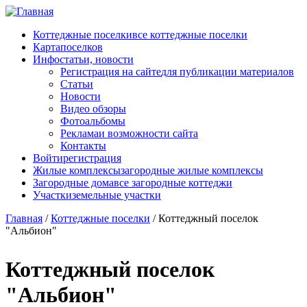
Перейти к основному содержанию
Коттеджные поселки
все коттеджные поселки
Карта
поселков
Инфо
статьи, новости
Регистрация на сайте
для публикации материалов
Статьи
Новости
Видео обзоры
Фотоальбомы
Реклама
и возможности сайта
Контакты
Войти
регистрация
Жилые комплексы
загородные жилые комплексы
Загородные дома
все загородные коттеджи
Участки
земельные участки
Главная
/
Коттеджные поселки
/
Коттеджный поселок
"Альбион"
Коттеджный поселок
"Альбион"