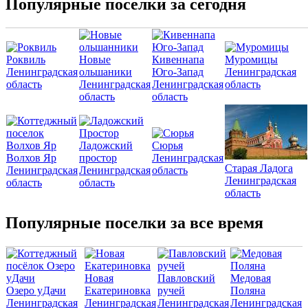
Популярные поселки за сегодня
Роквиль
Новые
Кивеннапа
Муромицы
Ленинградская
ольшаники
Юго-Запад
Ленинградская
область
Ленинградская
Ленинградская
область
область
область
Ладожский
Сюрья
Волхов Яр
простор
Ленинградская
Старая Ладога
Ленинградская
Ленинградская
область
Ленинградская
область
область
область
Популярные поселки за все время
Новая
Павловский
Медовая
Озеро уДачи
Екатериновка
ручей
Поляна
Ленинградская
Ленинградская
Ленинградская
Ленинградская