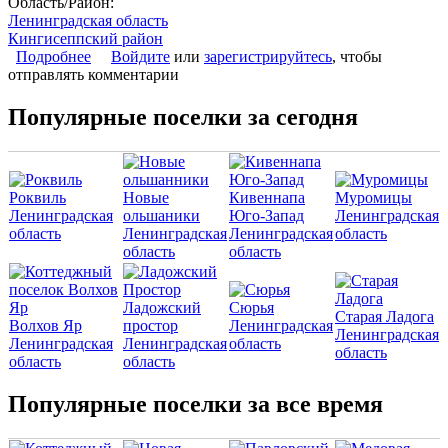
Область/Район:
Ленинградская область
Кингисеппский район
Подробнее
о Коттеджный поселок «Богемия»
Войдите
или
зарегистрируйтесь
, чтобы
отправлять комментарии
Популярные поселки за сегодня
Роквиль
Новые
Кивеннапа
Муромицы
Ленинградская
ольшаники
Юго-Запад
Ленинградская
область
Ленинградская
Ленинградская
область
область
область
Ладожский
Сюрья
Старая Ладога
Волхов Яр
простор
Ленинградская
Ленинградская
Ленинградская
Ленинградская
область
область
область
область
Популярные поселки за все время