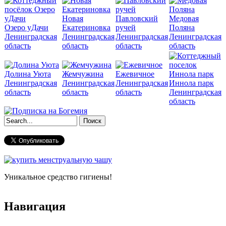
Новая
Павловский
Медовая
Озеро уДачи
Екатериновка
ручей
Поляна
Ленинградская
Ленинградская
Ленинградская
Ленинградская
область
область
область
область
Долина Уюта
Жемчужина
Ежевичное
Ленинградская
Ленинградская
Ленинградская
Иннола парк
область
область
область
Ленинградская
область
Форма поиска
Уникальное средство гигиены!
Навигация