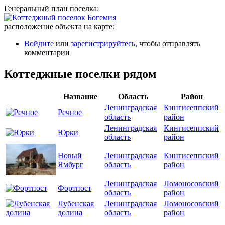
Генеральный план поселка:
расположение объекта на карте:
Войдите
или
зарегистрируйтесь
, чтобы отправлять
комментарии
Коттеджные поселки рядом
Название
Область
Район
Ленинградская
Кингисеппский
Речное
область
район
Ленинградская
Кингисеппский
Юрки
область
район
Новый
Ленинградская
Кингисеппский
Ямбург
область
район
Ленинградская
Ломоносовский
Фортпост
область
район
Лубенская
Ленинградская
Ломоносовский
долина
область
район