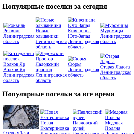
Популярные поселки за сегодня
Роквиль
Новые
Кивеннапа
Муромицы
Ленинградская
ольшаники
Юго-Запад
Ленинградская
область
Ленинградская
Ленинградская
область
область
область
Ладожский
Сюрья
Старая Ладога
Волхов Яр
простор
Ленинградская
Ленинградская
Ленинградская
Ленинградская
область
область
область
область
Популярные поселки за все время
Новая
Павловский
Медовая
Екатериновка
ручей
Поляна
Озеро уДачи
Ленинградская
Ленинградская
Ленинградска