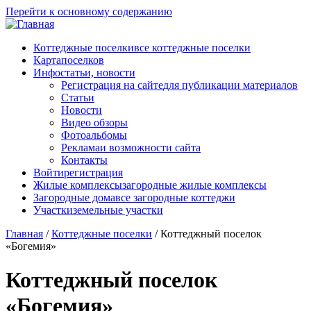
Перейти к основному содержанию
Коттеджные поселки
все коттеджные поселки
Карта
поселков
Инфо
статьи, новости
Регистрация на сайте
для публикации материалов
Статьи
Новости
Видео обзоры
Фотоальбомы
Реклама
и возможности сайта
Контакты
Войти
регистрация
Жилые комплексы
загородные жилые комплексы
Загородные дома
все загородные коттеджи
Участки
земельные участки
Главная
/
Коттеджные поселки
/
Коттеджный поселок
«Богемия»
Коттеджный поселок
«Богемия»