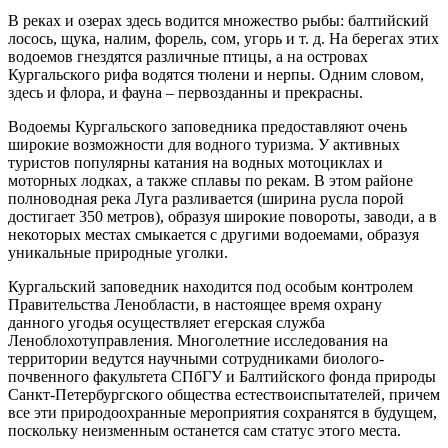
В реках и озерах здесь водится множество рыбы: балтийский
лосось, щука, налим, форель, сом, угорь и т. д. На берегах этих
водоемов гнездятся различные птицы, а на островах
Кургальского рифа водятся тюлени и нерпы. Одним словом,
здесь и флора, и фауна – первозданны и прекрасны.
Водоемы Кургальского заповедника предоставляют очень
широкие возможности для водного туризма. У активных
туристов популярны катания на водных мотоциклах и
моторных лодках, а также сплавы по рекам. В этом районе
полноводная река Луга разливается (ширина русла порой
достигает 350 метров), образуя широкие повороты, заводи, а в
некоторых местах смыкается с другими водоемами, образуя
уникальные природные уголки.
Кургальский заповедник находится под особым контролем
Правительства Ленобласти, в настоящее время охрану
данного угодья осуществляет егерская служба
Леноблохотуправления. Многолетние исследования на
территории ведутся научными сотрудниками биолого-
почвенного факультета СПбГУ и Балтийского фонда природы
Санкт-Петербургского общества естествоиспытателей, причем
все эти природоохранные мероприятия сохранятся в будущем,
поскольку неизменным останется сам статус этого места.