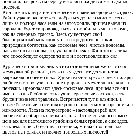
полноводная река, на берегу которой находится коттеджный
поселок.
Кингисеппский район интересен в плане загородного отдыха.
Район удачно расположен, добраться до него можно всего
лишь за полтора часа езды на автомобиле, причем выезд из
города не будет сопровождаться автомобильными заторами,
как на северных трассах. Здесь существует свой
благоприятный микроклимат и сосредоточены такие
природные богатства, как сосновые леса, чистые водоемы,
насыщенный озоном воздух на побережье Финского залива,
что способствует оздоровлению и восстановлению сил.
Кургальский заповедник в этом отношении можно считать
жемчужиной региона, поскольку здесь все достоинства
выражены особенно ярко. Удивительной красоты леса подарят
любителям прогулок на лоне природы замечательные виды и
пейзажи. Преобладают здесь сосновые леса, причем все они
имеют разный облик: есть сухие вересковые сосняки, есть
брусничные или травяные. Встречаются тут и ельники, а
также березовые и осиновые рощи с подлеском из орешника и
жимолости. Леса на полуострове – настоящий рай для
любителей собирать грибы и ягоды. Тут очень много самых
ценных для настоящего грибника белых грибов, а еще здесь
есть земляника, брусника, голубика, множество полевых
цветов на полянах и прочих природных прелестей.