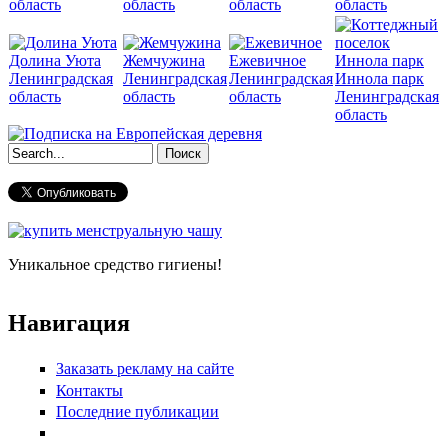
область
область
область
область
Долина Уюта
Жемчужина
Ежевичное
Ленинградская
Ленинградская
Ленинградская
Иннола парк
область
область
область
Ленинградская
область
Форма поиска
Уникальное средство гигиены!
Навигация
Заказать рекламу на сайте
Контакты
Последние публикации