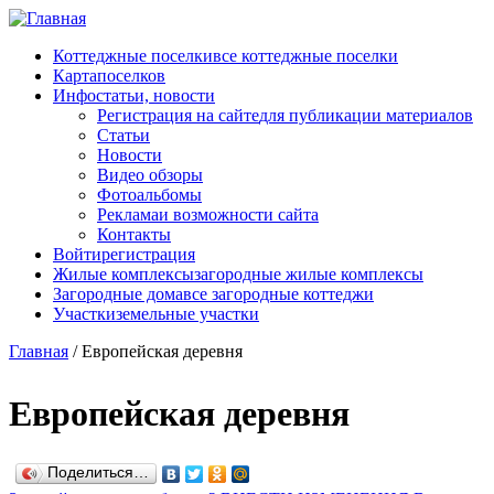
Перейти к основному содержанию
Коттеджные поселки
все коттеджные поселки
Карта
поселков
Инфо
статьи, новости
Регистрация на сайте
для публикации материалов
Статьи
Новости
Видео обзоры
Фотоальбомы
Реклама
и возможности сайта
Контакты
Войти
регистрация
Жилые комплексы
загородные жилые комплексы
Загородные дома
все загородные коттеджи
Участки
земельные участки
Главная
/
Европейская деревня
Европейская деревня
Поделиться…