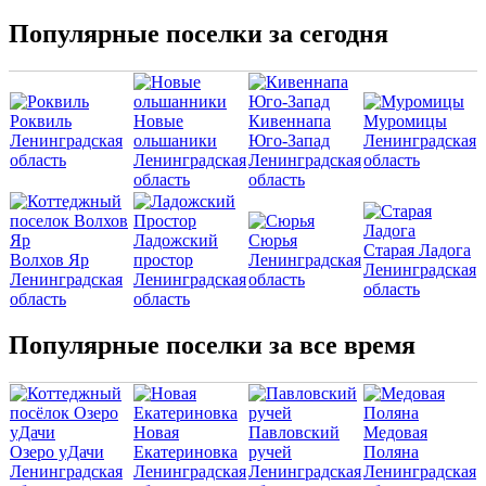
Популярные поселки за сегодня
Роквиль
Новые
Кивеннапа
Муромицы
Ленинградская
ольшаники
Юго-Запад
Ленинградская
область
Ленинградская
Ленинградская
область
область
область
Ладожский
Сюрья
Старая Ладога
Волхов Яр
простор
Ленинградская
Ленинградская
Ленинградская
Ленинградская
область
область
область
область
Популярные поселки за все время
Новая
Павловский
Медовая
Озеро уДачи
Екатериновка
ручей
Поляна
Ленинградская
Ленинградская
Ленинградская
Ленинградская