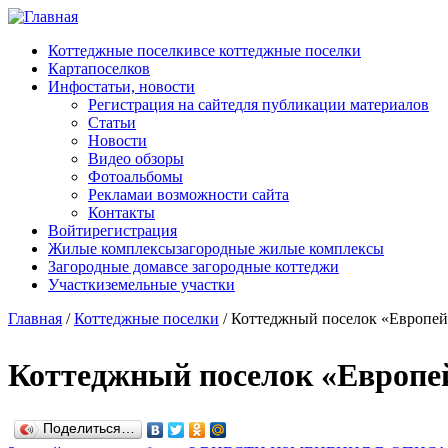
Перейти к основному содержанию
Коттеджные поселки
все коттеджные поселки
Карта
поселков
Инфо
статьи, новости
Регистрация на сайте
для публикации материалов
Статьи
Новости
Видео обзоры
Фотоальбомы
Реклама
и возможности сайта
Контакты
Войти
регистрация
Жилые комплексы
загородные жилые комплексы
Загородные дома
все загородные коттеджи
Участки
земельные участки
Главная
/
Коттеджные поселки
/
Коттеджный поселок «Европей
Коттеджный поселок «Европе
Поделиться…