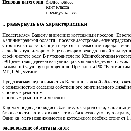
Ценовая категория:
бизнес класса
элит класса
премиум класса
...развернуть все характеристики
Представляем Вашему вниманию коттеджный поселок "Европейс
Калининградской области - поселке Заостровье Зеленоградско
Строительство резиденции ведётся в предместии города Пионе
свою богатую историю. Еще во втором веке до нашей эры тут 
своей чистоте воду. В путеводителе по Кёнигсбергским курорт
59Прелестная деревенская улица, роскошный березовый лесок, 
называют будующую резиденцию Президента РФ "Балтийским Фор
МИД РФ, яхтинг.
Предлагаемая недвижимость в Калининградской области, в кот
с возможностью создания собственного оригинального дизайна
с полным ремонтом,
с полным ремонтом и мебелью.
К домам подведено водоснабжение, электричество, канализаци
безопасности, которая включает в себя круглосуточную охрану
Один кв. метр недвижимости в коттеджном посёлке стоит от 1 1
расположение объекта на карте: