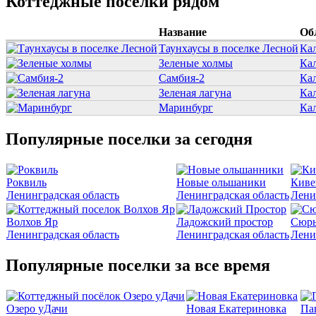
Коттеджные поселки рядом
Название
Об
Таунхаусы в поселке Лесной
Ка
Зеленые холмы
Ка
Самбия-2
Ка
Зеленая лагуна
Ка
Маринбург
Ка
Популярные поселки за сегодня
Роквиль
Новые ольшаники
Киве
Ленинградская область
Ленинградская область
Лени
Волхов Яр
Ладожский простор
Сюрь
Ленинградская область
Ленинградская область
Лени
Популярные поселки за все время
Озеро уДачи
Новая Екатериновка
Па