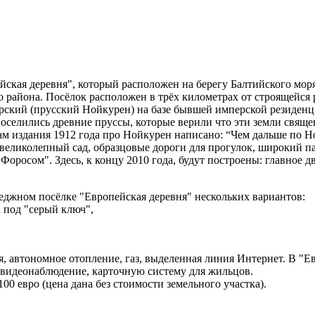
кая деревня", который расположен на берегу Балтийского моря
го района. Посёлок расположен в трёх километрах от строящейся
рский (прусский Нойкурен) на базе бывшей имперской резиденци
поселились древние пруссы, которые верили что эти земли свящ
ам издания 1912 года про Нойкурен написано: “Чем дальше по Н
великолепный сад, образцовые дороги для прогулок, широкий пар
осом". Здесь, к концу 2010 года, будут построены: главное д
еджном посёлке "Европейская деревня" нескольких вариантов:
 под "серый ключ",
я, автономное отопление, газ, выделенная линия Интернет. В "
, видеонаблюдение, карточную систему для жильцов.
00 евро (цена дана без стоимости земельного участка).