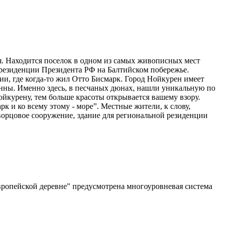
. Находится поселок в одном из самых живописных мест
 резиденции Президента РФ на Балтийском побережье.
и, где когда-то жил Отто Бисмарк. Город Нойкурен имеет
енны. Именно здесь, в песчаных дюнах, нашли уникальную по
ойкурену, тем больше красоты открывается вашему взору.
к и ко всему этому - море”. Местные жители, к слову,
ворцовое сооружение, здание для региональной резиденции
Европейской деревне" предусмотрена многоуровневая система