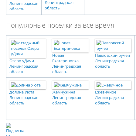
Ленинградская
Ленинградская
область
область
Популярные поселки за все время
Новая
Павловский ручей
Озеро уДачи
Екатериновка
Ленинградская
Ленинградская
Ленинградская
область
область
область
Долина Уюта
Жемчужина
Ежевичное
Ленинградская
Ленинградская
Ленинградская
область
область
область