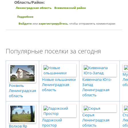
Область/Район:
Ленинградская область
Всеволожский район
Подробнее
о Коттеджный поселок "Генетика"
Войдите
или
зарегистрируйтесь
, чтобы отправлять комментарии
Популярные поселки за сегодня
Му
Новые ольшаники
Кивеннапа Юго-
Ле
Ленинградская
Запад
об
Роквиль
область
Ленинградская
Ленинградская
область
область
Сюрья
Ст
Ладожский
Ленинградская
Ле
простор
область
об
Волхов Яр