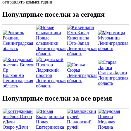
отправлять комментарии
Популярные поселки за сегодня
Роквиль
Новые
Кивеннапа
Муромицы
Ленинградская
ольшаники
Юго-Запад
Ленинградская
область
Ленинградская
Ленинградская
область
область
область
Ладожский
Сюрья
Старая Ладога
Волхов Яр
простор
Ленинградская
Ленинградская
Ленинградская
Ленинградская
область
область
область
область
Популярные поселки за все время
Новая
Павловский
Медовая
Озеро уДачи
Екатериновка
ручей
Поляна