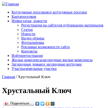
Перейти к основному содержанию
Коттеджные поселки
все коттеджные поселки
Карта
поселков
Инфо
статьи, новости
Регистрация на сайте
для публикации материалов
Статьи
Новости
Видео обзоры
Фотоальбомы
Реклама
и возможности сайта
Контакты
Войти
регистрация
Жилые комплексы
загородные жилые комплексы
Загородные дома
все загородные коттеджи
Участки
земельные участки
Главная
/
Хрустальный Ключ
Хрустальный Ключ
Поделиться…