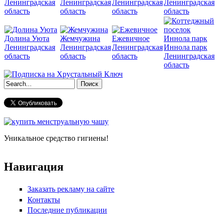
Ленинградская
Ленинградская
Ленинградская
Ленинградская
область
область
область
область
Долина Уюта
Жемчужина
Ежевичное
Ленинградская
Ленинградская
Ленинградская
Иннола парк
область
область
область
Ленинградская
область
Форма поиска
Уникальное средство гигиены!
Навигация
Заказать рекламу на сайте
Контакты
Последние публикации