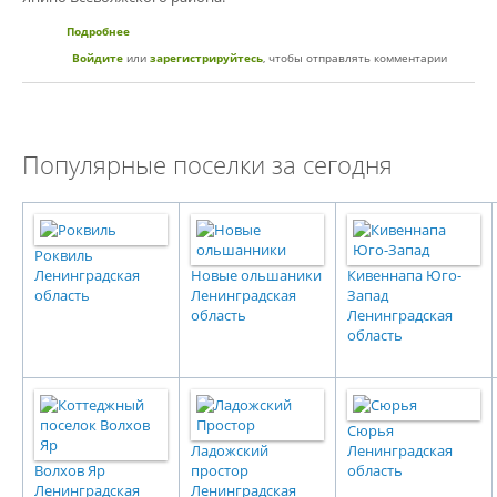
Подробнее
о Экскурсия в «Янила Кантри» 5 октября от «Ленстройтрест»
Войдите
или
зарегистрируйтесь
, чтобы отправлять комментарии
Популярные поселки за сегодня
Роквиль
Ленинградская
Новые ольшаники
Кивеннапа Юго-
область
Ленинградская
Запад
область
Ленинградская
область
Сюрья
Ладожский
Ленинградская
Волхов Яр
простор
область
Ленинградская
Ленинградская