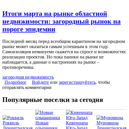
Итоги марта на рынке областной
недвижимости: загородный рынок на
пороге эпидемии
Последний месяц перед всеобщим карантином на загородном
рынке может оказаться самым успешным в этом году.
Самоизоляция неминуемо скажется на спросе и возможностях
реализации проектов. Но пока паники на рынке не
наблюдается, а данные о настроениях на рынке –
противоречивы.
загородная недвижимость
Подробнее
о Итоги марта на рынке областной недвижимости:
Войдите
или
зарегистрируйтесь
, чтобы
отправлять комментарии
загородный рынок на пороге эпидемии
Популярные поселки за сегодня
Роквиль
Новые
Кивеннапа
Муромицы
Ленинградская
ольшаники
Юго-Запад
Ленинградская