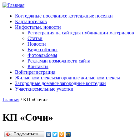
Перейти к основному содержанию
Коттеджные поселки
все коттеджные поселки
Карта
поселков
Инфо
статьи, новости
Регистрация на сайте
для публикации материалов
Статьи
Новости
Видео обзоры
Фотоальбомы
Реклама
и возможности сайта
Контакты
Войти
регистрация
Жилые комплексы
загородные жилые комплексы
Загородные дома
все загородные коттеджи
Участки
земельные участки
Главная
/
КП «Сочи»
КП «Сочи»
Поделиться…