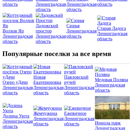
область
Ленинградская
Ленинградская
область
область
область
Ладожский
Сюрья
Старая Ладога
Волхов Яр
простор
Ленинградская
Ленинградская
Ленинградская
Ленинградская
область
область
область
область
Популярные поселки за все время
Новая
Павловский
Медовая Поляна
Озеро уДачи
Екатериновка
ручей
Ленинградская
Ленинградская
Ленинградская
Ленинградская
область
область
область
область
Жемчужина
Ежевичное
Долина Уюта
Ленинградская
Ленинградская
Ленинградская
Иннола парк
область
область
область
Ленинградская