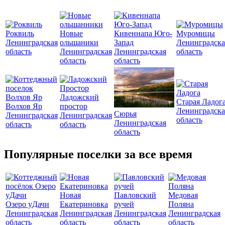
Роквиль
Новые
Кивеннапа Юго-
Муромицы
Ленинградская
ольшаники
Запад
Ленинградска
область
Ленинградская
Ленинградская
область
область
область
Ладожский
Старая Ладог
Волхов Яр
простор
Ленинградска
Сюрья
Ленинградская
Ленинградская
область
Ленинградская
область
область
область
Популярные поселки за все время
Новая
Павловский
Медовая
Озеро уДачи
Екатериновка
ручей
Поляна
Ленинградская
Ленинградская
Ленинградская
Ленинградская
область
область
область
область