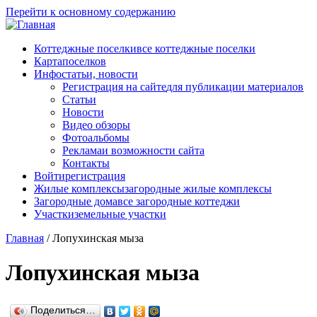
Перейти к основному содержанию
Коттеджные поселки
все коттеджные поселки
Карта
поселков
Инфо
статьи, новости
Регистрация на сайте
для публикации материалов
Статьи
Новости
Видео обзоры
Фотоальбомы
Реклама
и возможности сайта
Контакты
Войти
регистрация
Жилые комплексы
загородные жилые комплексы
Загородные дома
все загородные коттеджи
Участки
земельные участки
Главная
/
Лопухинская мыза
Лопухинская мыза
Поделиться…