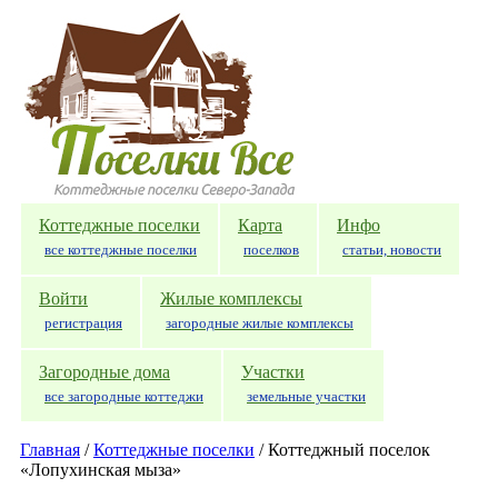
Перейти к основному содержанию
Коттеджные поселки
Карта
Инфо
все коттеджные поселки
поселков
статьи, новости
Войти
Жилые комплексы
регистрация
загородные жилые комплексы
Загородные дома
Участки
все загородные коттеджи
земельные участки
Главная
/
Коттеджные поселки
/
Коттеджный поселок
«Лопухинская мыза»