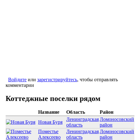
Войдите
или
зарегистрируйтесь
, чтобы отправлять
комментарии
Коттеджные поселки рядом
Название
Область
Район
Ленинградская
Ломоносовский
Новая Буря
область
район
Поместье
Ленинградская
Ломоносовский
Алексеево
область
район