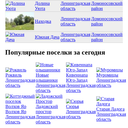
Долина
Ленинградская
Ломоносовский
Уюта
область
район
Ленинградская
Ломоносовский
Находка
область
район
Ленинградская
Ломоносовский
Южная Дача
область
район
Популярные поселки за сегодня
Роквиль
Новые
Кивеннапа
Муромицы
Ленинградская
ольшаники
Юго-Запад
Ленинградская
область
Ленинградская
Ленинградская
область
область
область
Ладожский
Сюрья
Старая Ладога
Волхов Яр
простор
Ленинградская
Ленинградская
Ленинградская
Ленинградская
область
область
область
область