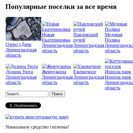
Популярные поселки за все время
Новая
Павловский
Медовая
Екатериновка
ручей
Поляна
Озеро уДачи
Ленинградская
Ленинградская
Ленинградск
Ленинградская
область
область
область
область
Долина Уюта
Жемчужина
Ежевичное
Ленинградская
Ленинградская
Ленинградская
Иннола парк
область
область
область
Ленинградск
область
Форма поиска
Уникальное средство гигиены!