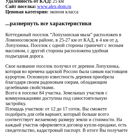
Удаленность от КАД:
25 км
Сайт поселка:
www.alex-dom.ru
Ценовая категория:
эконом класса
...развернуть все характеристики
Коттеджный поселок “Лопухинская мыза” расположен в
Ломоносовском районе, в 25-27 км от КАД, в 4 км от д.
Лопухинка. Поселок с одной стороны граничит с лесным
массивом, с другой стороны расположена удобная
подъездная дорога.
Свое название поселок получил от деревни Лопухинка,
которая во времена царской России была самым настоящим
курортом. Основную известность деревня приобрела
благодаря своим радоновым озерам, обладающим
целебными свойствами.
Всего в поселке 84 участка. Земельных участков с
коммуникациями доступны под самостоятельную
застройку.
Площадь участков: от 12 до 17 соток. Вы сможете
подобрать для себя вариант, который больше всего
соответствует желаемому размеру земли и стоимости. На
каждый участок оформляется договор купли-продажи, есть
свидетельство, кадастровый паспорт. В итоге Вы получаете