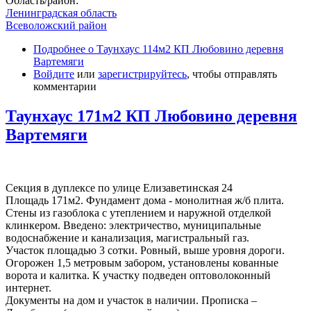
Область/район:
Ленинградская область
Всеволожский район
Подробнее
о Таунхаус 114м2 КП Любовино деревня
Вартемяги
Войдите
или
зарегистрируйтесь
, чтобы отправлять
комментарии
Таунхаус 171м2 КП Любовино деревня
Вартемяги
Секция в дуплексе по улице Елизаветинская 24
Площадь 171м2. Фундамент дома - монолитная ж/б плита.
Стены из газоблока с утеплением и наружной отделкой
клинкером. Введено: электричество, муниципальные
водоснабжение и канализация, магистральный газ.
Участок площадью 3 сотки. Ровный, выше уровня дороги.
Огорожен 1,5 метровым забором, установлены кованные
ворота и калитка. К участку подведен оптоволоконный
интернет.
Документы на дом и участок в наличии. Прописка –