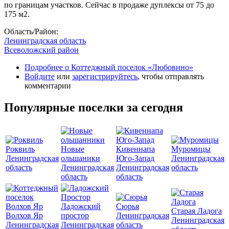
по границам участков. Сейчас в продаже дуплексы от 75 до
175 м2.
Область/Район:
Ленинградская область
Всеволожский район
Подробнее
о Коттеджный поселок «Любовино»
Войдите
или
зарегистрируйтесь
, чтобы отправлять
комментарии
Популярные поселки за сегодня
Роквиль
Новые
Кивеннапа
Муромицы
Ленинградская
ольшаники
Юго-Запад
Ленинградская
область
Ленинградская
Ленинградская
область
область
область
Ладожский
Сюрья
Старая Ладога
Волхов Яр
простор
Ленинградская
Ленинградская
Ленинградская
Ленинградская
область