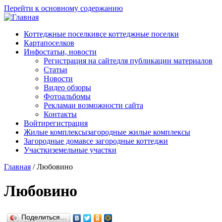
Перейти к основному содержанию
Коттеджные поселки
все коттеджные поселки
Карта
поселков
Инфо
статьи, новости
Регистрация на сайте
для публикации материалов
Статьи
Новости
Видео обзоры
Фотоальбомы
Реклама
и возможности сайта
Контакты
Войти
регистрация
Жилые комплексы
загородные жилые комплексы
Загородные дома
все загородные коттеджи
Участки
земельные участки
Главная
/
Любовино
Любовино
Поделиться…