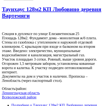
Таунхаус 128м2 КП Любовино деревня
Вартемяги
Секция в дуплексе по улице Елизаветинская 25
Площадь 128м2. Фундамент дома - монолитная ж/б плита.
Стены из газоблока с утеплением и наружной отделкой
клинкером. С крыльцом при входе и балконом на втором
этаже. Введено: электричество, муниципальные
водоснабжение и канализация, магистральный газ.
Участок площадью 3 сотки. Ровный, выше уровня дороги.
Огорожен 1,5 метровым забором, установлены кованные
ворота и калитка. К участку подведен оптоволоконный
интернет.
Документы на дом и участок в наличии. Прописка –
Ленобласть (через паспортный стол).
Область/район:
Ленинградская область
Всеволожский район
Подробнее
о Таунхаус 128м2 КП Любовино деревня