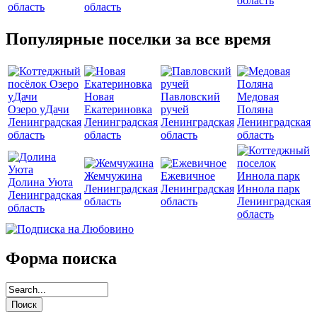
область
область
область
Популярные поселки за все время
Новая
Павловский
Медовая
Озеро уДачи
Екатериновка
ручей
Поляна
Ленинградская
Ленинградская
Ленинградская
Ленинградская
область
область
область
область
Жемчужина
Ежевичное
Долина Уюта
Ленинградская
Ленинградская
Иннола парк
Ленинградская
область
область
Ленинградская
область
область
Форма поиска