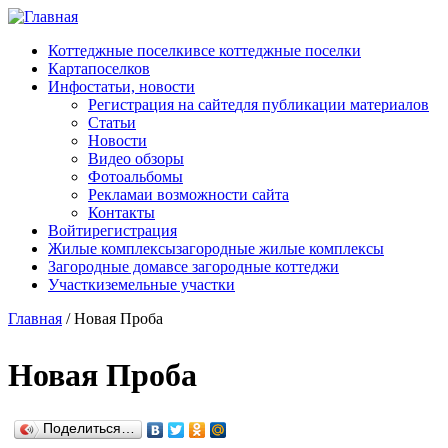
Перейти к основному содержанию
Коттеджные поселки
все коттеджные поселки
Карта
поселков
Инфо
статьи, новости
Регистрация на сайте
для публикации материалов
Статьи
Новости
Видео обзоры
Фотоальбомы
Реклама
и возможности сайта
Контакты
Войти
регистрация
Жилые комплексы
загородные жилые комплексы
Загородные дома
все загородные коттеджи
Участки
земельные участки
Главная
/
Новая Проба
Новая Проба
Поделиться…