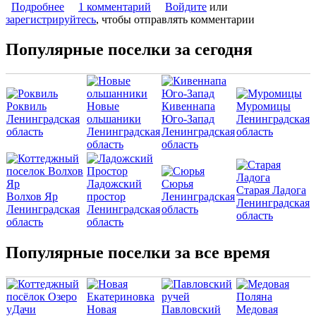
Подробнее
о Коттеджный поселок «Новая Проба»
1 комментарий
Войдите
или
зарегистрируйтесь
, чтобы отправлять комментарии
Популярные поселки за сегодня
Роквиль
Новые
Кивеннапа
Муромицы
Ленинградская
ольшаники
Юго-Запад
Ленинградская
область
Ленинградская
Ленинградская
область
область
область
Ладожский
Сюрья
Старая Ладога
Волхов Яр
простор
Ленинградская
Ленинградская
Ленинградская
Ленинградская
область
область
область
область
Популярные поселки за все время
Новая
Павловский
Медовая