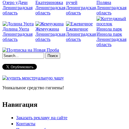
Озеро уДачи
Екатериновка
ручей
Поляна
Ленинградская
Ленинградская
Ленинградская
Ленинградская
область
область
область
область
Долина Уюта
Жемчужина
Ежевичное
Ленинградская
Ленинградская
Ленинградская
Иннола парк
область
область
область
Ленинградская
область
Форма поиска
Уникальное средство гигиены!
Навигация
Заказать рекламу на сайте
Контакты