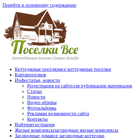
Перейти к основному содержанию
Коттеджные поселки
все коттеджные поселки
Карта
поселков
Инфо
статьи, новости
Регистрация на сайте
для публикации материалов
Статьи
Новости
Видео обзоры
Фотоальбомы
Реклама
и возможности сайта
Контакты
Войти
регистрация
Жилые комплексы
загородные жилые комплексы
Загородные дома
все загородные коттеджи