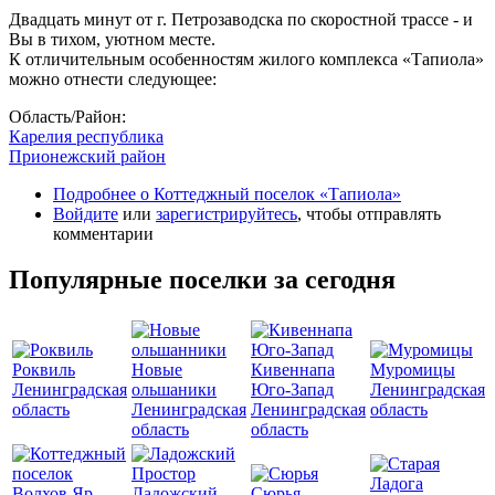
Двадцать минут от г. Петрозаводска по скоростной трассе - и
Вы в тихом, уютном месте.
К отличительным особенностям жилого комплекса «Тапиола»
можно отнести следующее:
Область/Район:
Карелия республика
Прионежский район
Подробнее
о Коттеджный поселок «Тапиола»
Войдите
или
зарегистрируйтесь
, чтобы отправлять
комментарии
Популярные поселки за сегодня
Роквиль
Новые
Кивеннапа
Муромицы
Ленинградская
ольшаники
Юго-Запад
Ленинградская
область
Ленинградская
Ленинградская
область
область
область
Ладожский
Сюрья