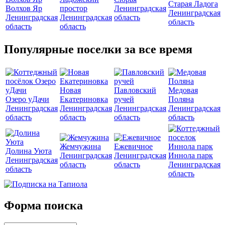
Старая Ладога
Волхов Яр
простор
Ленинградская
Ленинградская
Ленинградская
Ленинградская
область
область
область
область
Популярные поселки за все время
Новая
Павловский
Медовая
Озеро уДачи
Екатериновка
ручей
Поляна
Ленинградская
Ленинградская
Ленинградская
Ленинградская
область
область
область
область
Жемчужина
Ежевичное
Долина Уюта
Ленинградская
Ленинградская
Иннола парк
Ленинградская
область
область
Ленинградская
область
область
Форма поиска