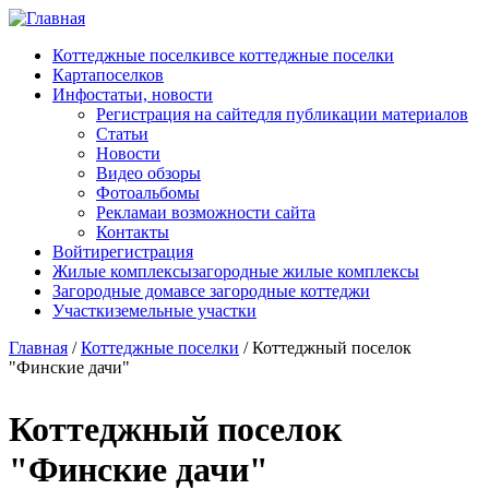
Перейти к основному содержанию
Коттеджные поселки
все коттеджные поселки
Карта
поселков
Инфо
статьи, новости
Регистрация на сайте
для публикации материалов
Статьи
Новости
Видео обзоры
Фотоальбомы
Реклама
и возможности сайта
Контакты
Войти
регистрация
Жилые комплексы
загородные жилые комплексы
Загородные дома
все загородные коттеджи
Участки
земельные участки
Главная
/
Коттеджные поселки
/
Коттеджный поселок
"Финские дачи"
Коттеджный поселок
"Финские дачи"