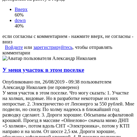
Вверх
60%
down
40%
если согласны с комментарием - нажмите вверх, не согласны -
вниз
Войдите
или
зарегистрируйтесь
, чтобы отправлять
комментарии
У меня участок в этом поселке
Опубликовано пн, 26/08/2019 - 09:38 пользователем
Александр Николаев (не проверено)
У меня участок в этом поселке. Что могу сказать: 1. Участке
на холмах, видовые. Но в разработке некоторые из них
непростые. 2. Электричество от Ленэнерго за 550 рублей. Мне
подвели, но снизу. По холму надеюсь в ближайший год
разводку сделают. 3. Дороги хорошие. Обсыпаны асфальтовой
крошкой. Проезд в массиве «Ойнелово» сначала мимо ДНП
«5 холмов», потом вдоль СНТ «Электроника», потом у КТП
направо и на холм. От шоссе 2,5 км. Дороги хорошие,
обсыпаны асфальтовой крошкой. 4. В поселке получили