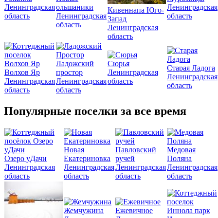
Ленинградская
ольшаники
Ленинградская
Кивеннапа Юго-
область
Ленинградская
область
Запад
область
Ленинградская
область
Ладожский
Сюрья
Старая Ладога
Волхов Яр
простор
Ленинградская
Ленинградская
Ленинградская
Ленинградская
область
область
область
область
Популярные поселки за все время
Новая
Павловский
Медовая
Озеро уДачи
Екатериновка
ручей
Поляна
Ленинградская
Ленинградская
Ленинградская
Ленинградская
область
область
область
область
Жемчужина
Ежевичное