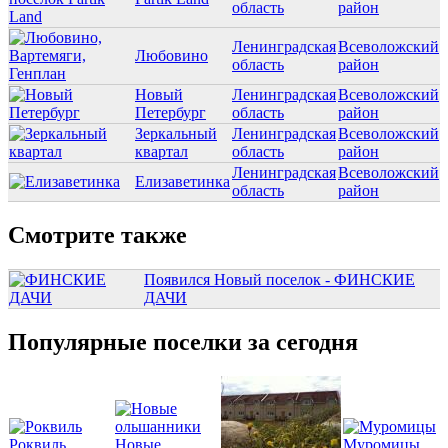
область
район
Ленинградская
Всеволожский
Любовино
область
район
Новый
Ленинградская
Всеволожский
Петербург
область
район
Зеркальный
Ленинградская
Всеволожский
квартал
область
район
Ленинградская
Всеволожский
Елизаветинка
область
район
Смотрите также
Появился Новый поселок - ФИНСКИЕ
ДАЧИ
Популярные поселки за сегодня
Роквиль
Новые
Муромицы