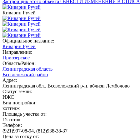
Застройщик этого объекта? ВНЕСТИ ИЗМЕНЕНИЯ В ОПИС
Киварин Ручей
Официальное название:
Киварин Ручей
Направление:
Приозерское
Область/Район:
Ленинградская область
Всеволожский район
Адрес:
Ленинградская обл., Всеволожский р-н, вблизи Лемболово
Статус земли:
ИЖС
Вид постройки:
коттедж
Площадь участка от:
15 соток
Телефон:
(921)997-08-94, (812)938-38-37
Цена за сотку от: