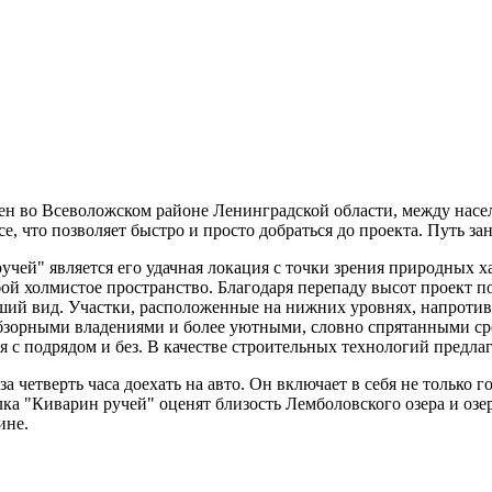
ен во Всеволожском районе Ленинградской области, между нас
 что позволяет быстро и просто добраться до проекта. Путь зан
чей" является его удачная локация с точки зрения природных х
бой холмистое пространство. Благодаря перепаду высот проект п
оший вид. Участки, расположенные на нижних уровнях, напроти
бзорными владениями и более уютными, словно спрятанными ср
 с подрядом и без. В качестве строительных технологий предлаг
а четверть часа доехать на авто. Он включает в себя не только 
лка "Киварин ручей" оценят близость Лемболовского озера и озе
ине.