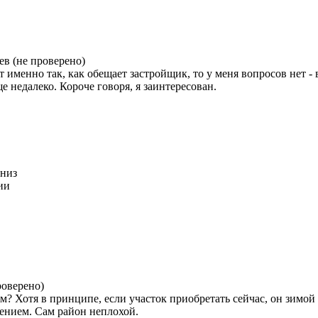
ев (не проверено)
т именно так, как обещает застройщик, то у меня вопросов нет -
е недалеко. Короче говоря, я заинтересован.
вниз
ии
роверено)
щем? Хотя в принципе, если участок приобретать сейчас, он зимой
жением. Сам район неплохой.