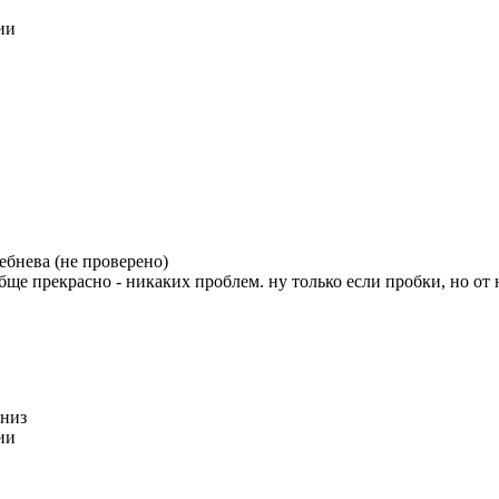
ии
ебнева (не проверено)
ообще прекрасно - никаких проблем. ну только если пробки, но о
вниз
ии