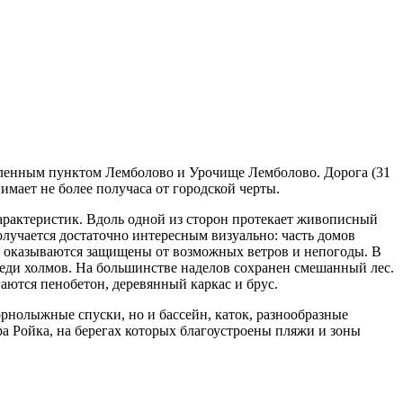
еленным пунктом Лемболово и Урочище Лемболово. Дорога (31
имает не более получаса от городской черты.
арактеристик. Вдоль одной из сторон протекает живописный
олучается достаточно интересным визуально: часть домов
в оказываются защищены от возможных ветров и непогоды. В
еди холмов. На большинстве наделов сохранен смешанный лес.
аются пенобетон, деревянный каркас и брус.
горнолыжные спуски, но и бассейн, каток, разнообразные
ра Ройка, на берегах которых благоустроены пляжи и зоны