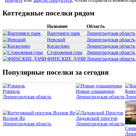
Войдите
или
зарегистрируйтесь
, чтобы отправлять комментар
Коттеджные поселки рядом
Название
Область
Вартемяги парк
Ленинградская область
Невский
Ленинградская область
Кискелово
Ленинградская область
Сторожевая гора
Ленинградская область
ФИНСКИЕ ДАЧИ
Ленинградская область
Популярные поселки за сегодня
Роквиль
Новые ольшаники
Киве
Ленинградская область
Ленинградская область
Лени
Волхов Яр
Ладожский простор
Ленинградская область
Ленинградская область
Сюрь
Лени