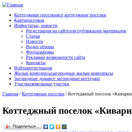
Перейти к основному содержанию
Коттеджные поселки
все коттеджные поселки
Карта
поселков
Инфо
статьи, новости
Регистрация на сайте
для публикации материалов
Статьи
Новости
Видео обзоры
Фотоальбомы
Реклама
и возможности сайта
Контакты
Войти
регистрация
Жилые комплексы
загородные жилые комплексы
Загородные дома
все загородные коттеджи
Участки
земельные участки
Главная
/
Коттеджные поселки
/
Коттеджный поселок «Киварин
Коттеджный поселок «Кивари
Поделиться…