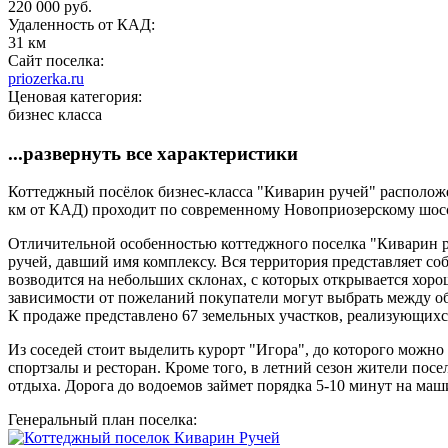
220 000 руб.
Удаленность от КАД:
31 км
Сайт поселка:
priozerka.ru
Ценовая категория:
бизнес класса
...развернуть все характеристики
Коттеджный посёлок бизнес-класса "Киварин ручей" располож
км от КАД) проходит по современному Новоприозерскому шоссе,
Отличительной особенностью коттеджного поселка "Киварин ру
ручей, давший имя комплексу. Вся территория представляет со
возводится на небольших склонах, с которых открывается хор
зависимости от пожеланий покупатели могут выбрать между о
К продаже представлено 67 земельных участков, реализующихся
Из соседей стоит выделить курорт "Игора", до которого можно з
спортзалы и ресторан. Кроме того, в летний сезон жители посе
отдыха. Дорога до водоемов займет порядка 5-10 минут на маш
Генеральный план поселка: