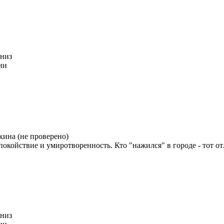
вниз
ии
ина (не проверено)
спокойствие и умиротворенность. Кто "нажился" в городе - тот о
вниз