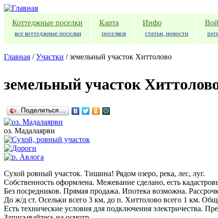
Перейти к основному содержанию
Коттеджные поселки
Карта
Инфо
Вой
все коттеджные поселки
поселков
статьи, новости
рег
Главная
/
Участки
/
земельный участок Хиттолово
земельный участок Хиттолов
Поделиться…
оз. Мадалаярви
Сухой ровный участок. Тишина! Рядом озеро, река, лес, луг.
Собственность оформлена. Межевание сделано, есть кадастров
Без посредников. Прямая продажа. Ипотека возможна. Рассрочк
До ж/д ст. Осельки всего 3 км, до п. Хиттолово всего 1 км. О
Есть технические условия для подключения электричества. Пр
Записывайтесь на осмотр.