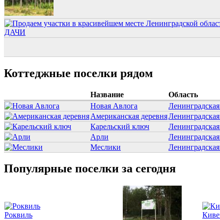
Коттеджные поселки рядом
Название
Область
Новая Авлога
Ленинградская
Американская деревня
Ленинградская
Карельский ключ
Ленинградская
Арли
Ленинградская
Меслики
Ленинградская
Популярные поселки за сегодня
Роквиль
Киве