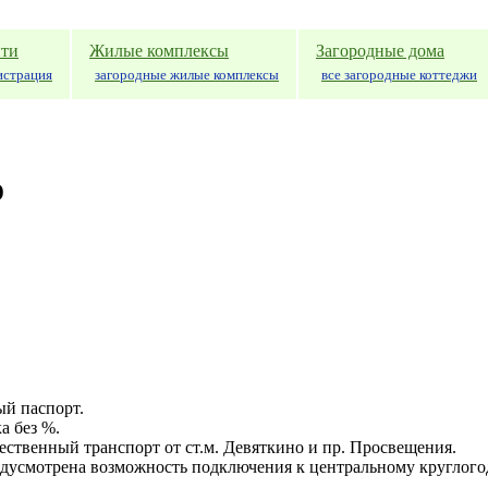
ти
Жилые комплексы
Загородные дома
истрация
загородные жилые комплексы
все загородные коттеджи
о
ый паспорт.
а без %.
бщественный транспорт от ст.м. Девяткино и пр. Просвещения.
едусмотрена возможность подключения к центральному круглого