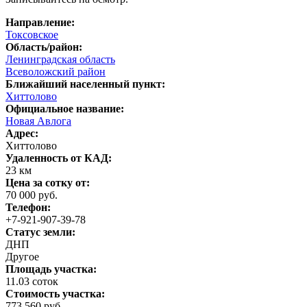
Направление:
Токсовское
Область/район:
Ленинградская область
Всеволожский район
Ближайший населенный пункт:
Хиттолово
Официальное название:
Новая Авлога
Адрес:
Хиттолово
Удаленность от КАД:
23 км
Цена за сотку от:
70 000 руб.
Телефон:
+7-921-907-39-78
Статус земли:
ДНП
Другое
Площадь участка:
11.03 соток
Стоимость участка:
773 560 руб.