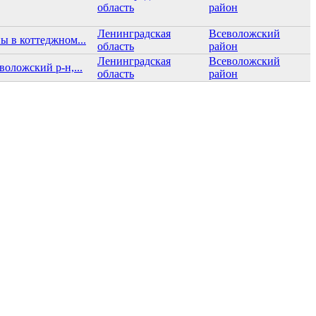
область
район
Ленинградская
Всеволожский
 в коттеджном...
область
район
Ленинградская
Всеволожский
оложский р-н,...
область
район