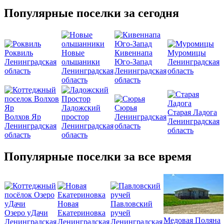
Популярные поселки за сегодня
Роквиль
Новые
Кивеннапа
Муромицы
Ленинградская
ольшаники
Юго-Запад
Ленинградская
область
Ленинградская
Ленинградская
область
область
область
Ладожский
Сюрья
Старая Ладога
Волхов Яр
простор
Ленинградская
Ленинградская
Ленинградская
Ленинградская
область
область
область
область
Популярные поселки за все время
Новая
Павловский
Озеро уДачи
Екатериновка
ручей
Медовая Поляна
Ленинградская
Ленинградская
Ленинградская