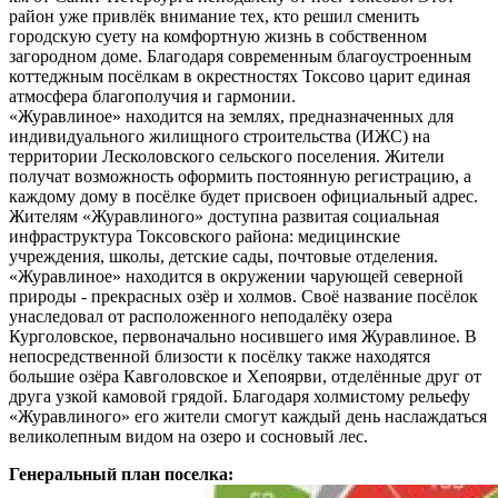
район уже привлёк внимание тех, кто решил сменить
городскую суету на комфортную жизнь в собственном
загородном доме. Благодаря современным благоустроенным
коттеджным посёлкам в окрестностях Токсово царит единая
атмосфера благополучия и гармонии.
«Журавлиное» находится на землях, предназначенных для
индивидуального жилищного строительства (ИЖС) на
территории Лесколовского сельского поселения. Жители
получат возможность оформить постоянную регистрацию, а
каждому дому в посёлке будет присвоен официальный адрес.
Жителям «Журавлиного» доступна развитая социальная
инфраструктура Токсовского района: медицинские
учреждения, школы, детские сады, почтовые отделения.
«Журавлиное» находится в окружении чарующей северной
природы - прекрасных озёр и холмов. Своё название посёлок
унаследовал от расположенного неподалёку озера
Курголовское, первоначально носившего имя Журавлиное. В
непосредственной близости к посёлку также находятся
большие озёра Кавголовское и Хепоярви, отделённые друг от
друга узкой камовой грядой. Благодаря холмистому рельефу
«Журавлиного» его жители смогут каждый день наслаждаться
великолепным видом на озеро и сосновый лес.
Генеральный план поселка: