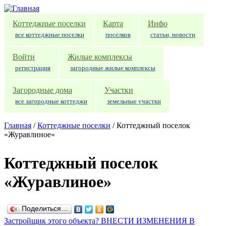
Перейти к основному содержанию
Коттеджные поселки
Карта
Инфо
все коттеджные поселки
поселков
статьи, новости
Войти
Жилые комплексы
регистрация
загородные жилые комплексы
Загородные дома
Участки
все загородные коттеджи
земельные участки
Главная
/
Коттеджные поселки
/
Коттеджный поселок
«Журавлиное»
Коттеджный поселок
«Журавлиное»
Поделиться…
Застройщик этого объекта? ВНЕСТИ ИЗМЕНЕНИЯ В