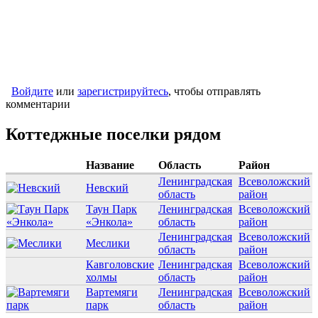
Войдите
или
зарегистрируйтесь
, чтобы отправлять
комментарии
Коттеджные поселки рядом
Название
Область
Район
Ленинградская
Всеволожский
Невский
область
район
Таун Парк
Ленинградская
Всеволожский
«Энкола»
область
район
Ленинградская
Всеволожский
Меслики
область
район
Кавголовские
Ленинградская
Всеволожский
холмы
область
район
Вартемяги
Ленинградская
Всеволожский
парк
область
район