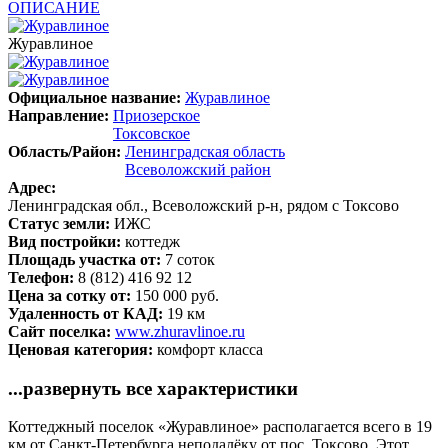
ОПИСАНИЕ
Журавлиное
Официальное название:
Журавлиное
Направление:
Приозерское
Токсовское
Область/Район:
Ленинградская область
Всеволожский район
Адрес:
Ленинградская обл., Всеволожский р-н, рядом с Токсово
Статус земли:
ИЖС
Вид постройки:
коттедж
Площадь участка от:
7 соток
Телефон:
8 (812) 416 92 12
Цена за сотку от:
150 000 руб.
Удаленность от КАД:
19 км
Сайт поселка:
www.zhuravlinoe.ru
Ценовая категория:
комфорт класса
...развернуть все характеристики
Коттеджный поселок «Журавлиное» располагается всего в 19
км от Санкт-Петербурга неподалёку от пос. Токсово. Этот