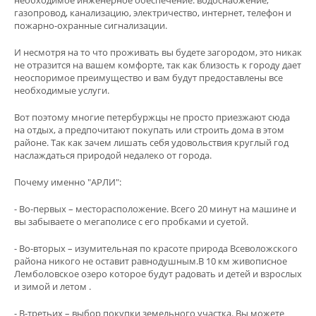
газопровод, канализацию, электричество, интернет, телефон и
пожарно-охранные сигнализации.
И несмотря на то что проживать вы будете загородом, это никак
не отразится на вашем комфорте, так как близость к городу дает
неоспоримое преимущество и вам будут предоставлены все
необходимые услуги.
Вот поэтому многие петербуржцы не просто приезжают сюда
на отдых, а предпочитают покупать или строить дома в этом
районе. Так как зачем лишать себя удовольствия круглый год
наслаждаться природой недалеко от города.
Почему именно "АРЛИ":
- Во-первых – месторасположение. Всего 20 минут на машине и
вы забываете о мегаполисе с его пробками и суетой.
- Во-вторых – изумительная по красоте природа Всеволожского
района никого не оставит равнодушным.В 10 км живописное
Лемболовское озеро которое будут радовать и детей и взрослых
и зимой и летом .
- В-третьих – выбор покупки земельного участка. Вы можете