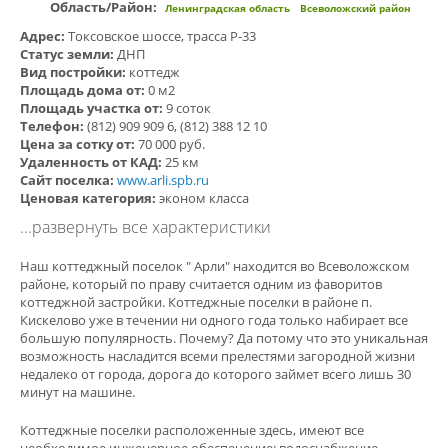
Область/Район:
Ленинградская область
Всеволожский район
Адрес:
Токсовское шоссе, трасса Р-33
Статус земли:
ДНП
Вид постройки:
коттедж
Площадь дома от:
0 м2
Площадь участка от:
9 соток
Телефон:
(812) 909 909 6, (812) 388 12 10
Цена за сотку от:
70 000 руб.
Удаленность от КАД:
25 км
Сайт поселка:
www.arli.spb.ru
Ценовая категория:
эконом класса
...развернуть все характеристики
Наш коттеджный поселок " Арли" находится во Всеволожском
районе, который по праву считается одним из фаворитов
коттеджной застройки. Коттеджные поселки в районе п.
Кискелово уже в течении ни одного года только набирает все
большую популярность. Почему? Да потому что это уникальная
возможность насладится всеми прелестями загородной жизни
недалеко от города, дорога до которого займет всего лишь 30
минут на машине.
Коттеджные поселки расположенные здесь, имеют все
необходимое инженерное обеспечение: водоснабжение,