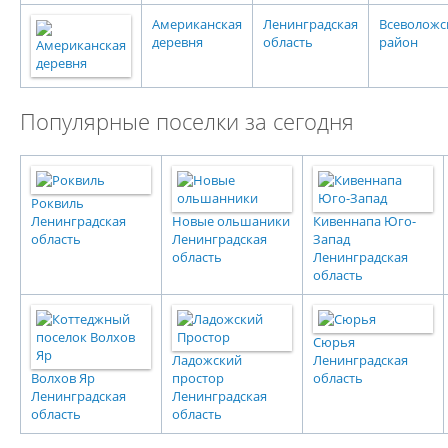
Американская
Ленинградская
Всеволожс
деревня
область
район
Популярные поселки за сегодня
Роквиль
Ленинградская
Новые ольшаники
Кивеннапа Юго-
область
Ленинградская
Запад
область
Ленинградская
область
Сюрья
Ладожский
Ленинградская
Волхов Яр
простор
область
Ленинградская
Ленинградская
область
область