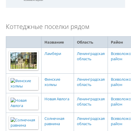
Коттеджные поселки рядом
Название
Область
Район
Ламбери
Ленинградская
Всеволожс
область
район
Финские
Ленинградская
Всеволожс
холмы
область
район
Новая Авлога
Ленинградская
Всеволожс
область
район
Солнечная
Ленинградская
Всеволожс
равнина
область
район