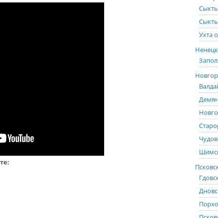
Сыкты
Сыкты
Ухта о
Ненецк
Запол
Новгоро
Валда
Демян
Новго
Старо
Чудов
Шимск
те:
Псковск
Гдовс
Дновс
Порхо
Псков