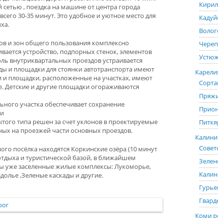
Кирил
 сетью , поездка на машине от центра города
 всего 30-35 минут. Это удобное и уютное место для
Кадуй
ха.
Волог
ов и зон общего пользования комплексно
Череп
вается устройство, подпорных стенок, элементов
Устюж
доль внутриквартальных проездов устраивается
ды и площадки для стоянки автотранспорта имеют
Карелия
 и площадки, расположенные на участках, имеют
Сорта
. Детские и другие площадки огораживаются
Пряжи
ьного участка обеспечивает сохранение
Прион
ти
того типа решен за счет уклонов в проектируемые
Питкя
ых на проезжей части основных проездов.
Калинин
Советс
ого посёлка находятся Коркинские озёра (10 минут
отдыха и туристической базой, в ближайшем
Зелен
ы уже заселенные жилые комплексы: Лукоморье,
Калин
олье ,Зеленые каскады и другие.
Гурье
Гвард
Коми р