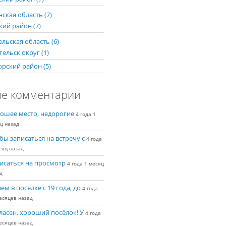
ская область (7)
кий район (7)
льская область (6)
ельск округ (1)
рский район (5)
е комментарии
ошее место, недорогие
4 года 1
ц назад
бы записаться на встречу с
4 года
сяц назад
исаться на просмотр
4 года 1 месяц
д
ем в поселке с 19 года, до
4 года
есяцев назад
ласен, хороший посёлок! У
4 года
есяцев назад