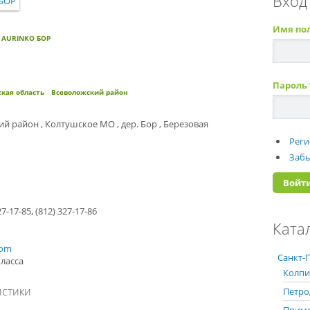
Вход
Имя по
AURINKO БОР
Пароль
кая область
Всеволожский район
й район , Колтушское МО , дер. Бор , Березовая
Реги
Забы
27-17-85, (812) 327-17-86
Ката
com
Санкт-П
ласса
Колпи
истики
Петро