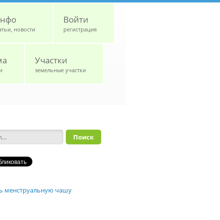
нфо
Войти
атьи, новости
регистрация
ма
Участки
и
земельные участки
а поиска