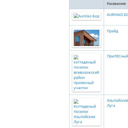
Название
AURINKO Б
Прайд
ПриЛЕСный
Альпийски
Луга