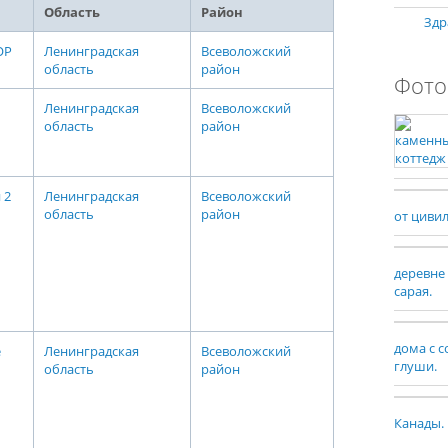
Область
Район
Здр
ОР
Ленинградская
Всеволожский
область
район
Фото
Ленинградская
Всеволожский
область
район
 2
Ленинградская
Всеволожский
область
район
от циви
деревне
сарая.
дома с 
е
Ленинградская
Всеволожский
глуши.
область
район
Канады.