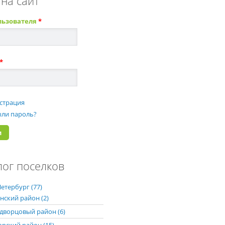
 на сайт
льзователя
*
*
страция
ли пароль?
лог поселков
етербург (77)
нский район (2)
дворцовый район (6)