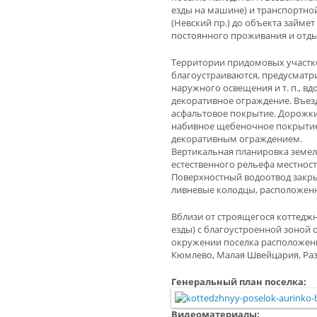
езды на машине) и транспортной
(Невский пр.) до объекта займет
постоянного проживания и отды
Территории придомовых участк
благоустраиваются, предусматри
наружного освещения и т. п., в
декоративное ограждение. Въез
асфальтовое покрытие. Дорожки
набивное щебеночное покрытие
декоративным ограждением.
Вертикальная планировка земел
естественного рельефа местнос
Поверхностный водоотвод закры
ливневые колодцы, расположенн
Вблизи от строящегося коттеджн
езды) с благоустроенной зоной 
окружении поселка расположен
Кюмлево, Малая Швейцария, Разд
Генеральный план поселка:
Видеоматериалы: