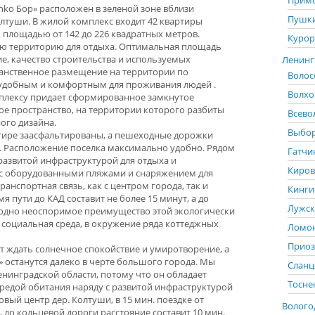
Примо
nko Бор» расположен в зеленой зоне вблизи
Пушки
олтуши. В жилой комплекс входит 42 квартиры
 площадью от 142 до 226 квадратных метров.
Курор
ю территорию для отдыха. Оптимальная площадь
е, качество строительства и используемых
Ленингр
анственное размещение на территории по
Волос
 удобным и комфортным для проживания людей .
Волхо
плексу придает сформированное замкнутое
ое пространство, на территории которого разбиты
Всево
ого дизайна.
Выбор
тире заасфальтированы, а пешеходные дорожки
Расположение поселка максимально удобно. Рядом
Гатчи
развитой инфраструктурой для отдыха и
Киров
 с оборудованными пляжами и снаряжением для
анспортная связь, как с центром города, так и
Кинги
 пути до КАД составит не более 15 минут, а до
Лужск
е одно неоспоримое преимущество этой экологически
 социальная среда, в окружение ряда коттеджных
Ломон
Приоз
дет ждать солнечное спокойствие и умиротворение, а
 останутся далеко в черте большого города. Мы
Сланц
нинградской области, потому что он обладает
Тосне
средой обитания наряду с развитой инфраструктурой
говый центр дер. Колтуши, в 15 мин. поездке от
Вологод
, до кольцевой дороги расстояние составит 10 мин.