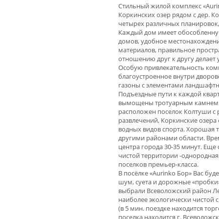
Стильный жилой комплекс «Auri
Коркинских озер рядом с дер. К
четырех различных планировок,
Каждый дом имеет обособленну
домов, удобное местонахождени
материалов, правильное простр
отношению друг к другу делает
Особую привлекательность ком
благоустроенное внутри дворов
газоны с элементами ландшафтн
Подъездные пути к каждой квар
вымощены тротуарным камнем. 
расположен поселок Колтуши с 
развлечений, Коркинские озера
водных видов спорта. Хорошая тр
другими районами области. Время
центра города 30-35 минут. Ещ
чистой территории -однородная
поселков премьер-класса.
В посёлке «Aurinko Бор» Вас бу
шум, суета и дорожные «пробки»
выбрали Всеволожский район Ле
наиболее экологически чистой 
(в 5 мин. поездке находится тор
поселка находится г. Всеволожск