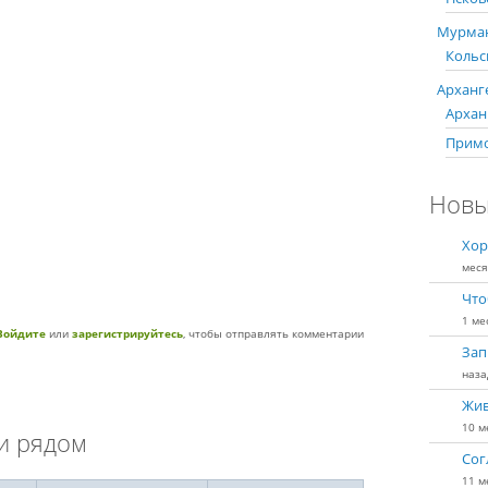
Мурман
Кольс
Арханге
Арханг
Примо
Новы
Хор
меся
Что
1 ме
Войдите
или
зарегистрируйтесь
, чтобы отправлять комментарии
Зап
наза
Жив
10 м
и рядом
Сог
11 м