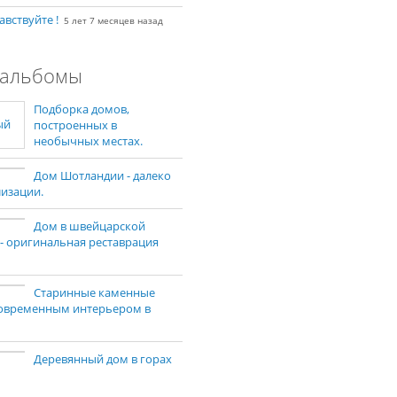
авствуйте !
5 лет 7 месяцев назад
альбомы
Подборка домов,
построенных в
необычных местах.
Дом Шотландии - далеко
лизации.
Дом в швейцарской
 - оригинальная реставрация
Старинные каменные
современным интерьером в
Деревянный дом в горах