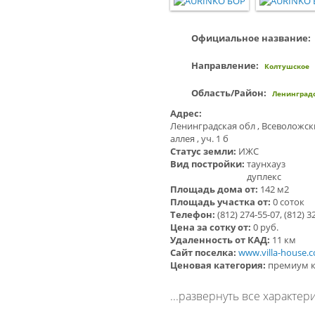
Официальное название:
Направление:
Колтушское
Область/Район:
Ленинградс
Адрес:
Ленинградская обл , Всеволожски
аллея , уч. 1 б
Статус земли:
ИЖС
Вид постройки:
таунхауз
дуплекс
Площадь дома от:
142 м2
Площадь участка от:
0 соток
Телефон:
(812) 274-55-07, (812) 3
Цена за сотку от:
0 руб.
Удаленность от КАД:
11 км
Сайт поселка:
www.villa-house.
Ценовая категория:
премиум к
...развернуть все характер