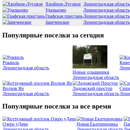
Хвойное-Луговое
Ленинградская область
Удальцово
Ленинградская область
Графская пристань
Ленинградская область
Зареченское
Ленинградская область
Популярные поселки за сегодня
Роквиль
Киве
Ленинградская область
Лени
Новые ольшаники
Ленинградская область
Волхов Яр
Ладожский простор
Сюрь
Ленинградская область
Ленинградская область
Лени
Популярные поселки за все время
Озеро уДачи
Новая Екатериновка
Па
Ленинградская область
Ленинградская область
Ле