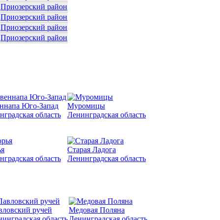
Приозерский район
Приозерский район
Приозерский район
Приозерский район
ннапа Юго-Запад
Муромицы
нградская область
Ленинградская область
я
Старая Ладога
нградская область
Ленинградская область
вловский ручей
Медовая Поляна
нинградская область
Ленинградская область