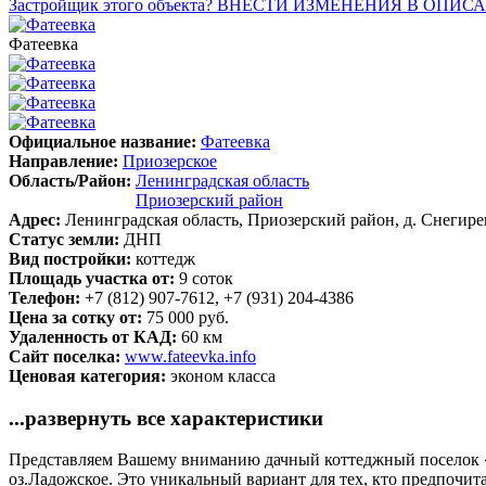
Застройщик этого объекта? ВНЕСТИ ИЗМЕНЕНИЯ В ОПИС
Фатеевка
Официальное название:
Фатеевка
Направление:
Приозерское
Область/Район:
Ленинградская область
Приозерский район
Адрес:
Ленинградская область, Приозерский район, д. Снегире
Статус земли:
ДНП
Вид постройки:
коттедж
Площадь участка от:
9 соток
Телефон:
+7 (812) 907-7612, +7 (931) 204-4386
Цена за сотку от:
75 000 руб.
Удаленность от КАД:
60 км
Сайт поселка:
www.fateevka.info
Ценовая категория:
эконом класса
...развернуть все характеристики
Представляем Вашему вниманию дачный коттеджный поселок «Фа
оз.Ладожское. Это уникальный вариант для тех, кто предпочита