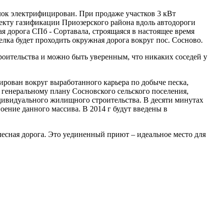
селок электрифицирован. При продаже участков 3 кВт
оекту газификации Приозерского района вдоль автодороги
я дорога СПб - Сортавала, строящаяся в настоящее время
селка будет проходить окружная дорога вокруг пос. Сосново.
троительства и можно быть уверенным, что никаких соседей у
ирован вокруг выработанного карьера по добыче песка,
 генеральному плану Сосновского сельского поселения,
индивидуального жилищного строительства. В десяти минутах
воение данного массива. В 2014 г будут введены в
лесная дорога. Это уединенный приют – идеальное место для