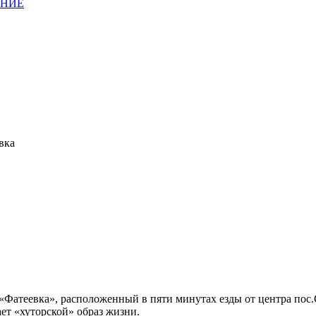
АНИЕ
вка
теевка», расположенный в пяти минутах езды от центра пос.Со
ет «хуторской» образ жизни.