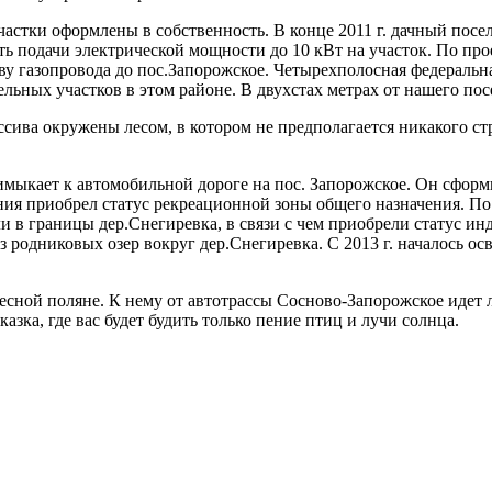
е участки оформлены в собственность. В конце 2011 г. дачный по
ть подачи электрической мощности до 10 кВт на участок. По пр
тву газопровода до пос.Запорожское. Четырехполосная федеральна
мельных участков в этом районе. В двухстах метрах от нашего по
ссива окружены лесом, в котором не предполагается никакого с
имыкает к автомобильной дороге на пос. Запорожское. Он сформ
ния приобрел статус рекреационной зоны общего назначения. По
шли в границы дер.Снегиревка, в связи с чем приобрели статус 
з родниковых озер вокруг дер.Снегиревка. С 2013 г. началось ос
есной поляне. К нему от автотрассы Сосново-Запорожское идет 
зка, где вас будет будить только пение птиц и лучи солнца.