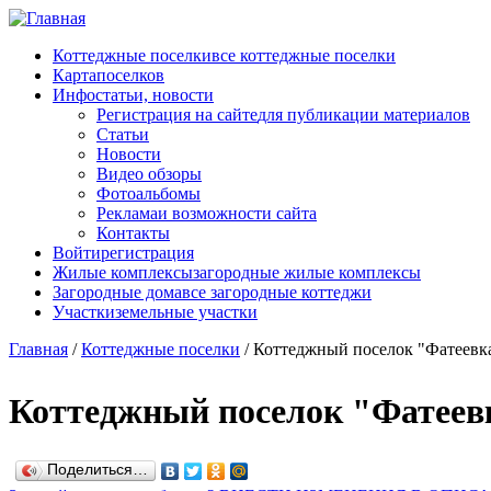
Перейти к основному содержанию
Коттеджные поселки
все коттеджные поселки
Карта
поселков
Инфо
статьи, новости
Регистрация на сайте
для публикации материалов
Статьи
Новости
Видео обзоры
Фотоальбомы
Реклама
и возможности сайта
Контакты
Войти
регистрация
Жилые комплексы
загородные жилые комплексы
Загородные дома
все загородные коттеджи
Участки
земельные участки
Главная
/
Коттеджные поселки
/
Коттеджный поселок "Фатеевк
Коттеджный поселок "Фатеев
Поделиться…