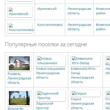
Ириновский
Ленинградская
Всеволо
область
район
Константиновка
Ленинградская
Всеволо
область
район
Популярные поселки за сегодня
Му
Новые ольшаники
Кивеннапа Юго-
Ле
Ленинградская
Запад
об
Роквиль
область
Ленинградская
Ленинградская
область
область
Сюрья
Ст
Ладожский
Ленинградская
Ле
простор
область
об
Волхов Яр