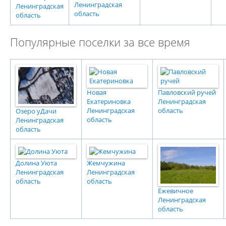
Ленинградская
Ленинградская
область
область
Популярные поселки за все время
Новая
Павловский ручей
Екатериновка
Ленинградская
Ленинградская
область
Озеро уДачи
область
Ленинградская
область
Долина Уюта
Жемчужина
Ленинградская
Ленинградская
область
область
Ежевичное
Ленинградская
область