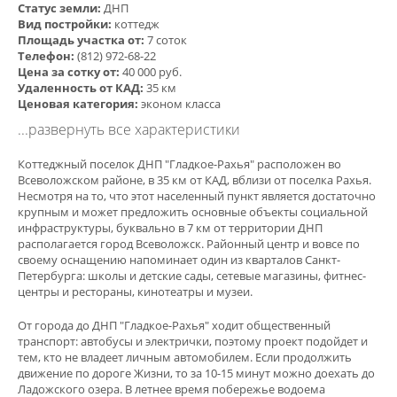
Статус земли:
ДНП
Вид постройки:
коттедж
Площадь участка от:
7 соток
Телефон:
(812) 972-68-22
Цена за сотку от:
40 000 руб.
Удаленность от КАД:
35 км
Ценовая категория:
эконом класса
...развернуть все характеристики
Коттеджный поселок ДНП "Гладкое-Рахья" расположен во
Всеволожском районе, в 35 км от КАД, вблизи от поселка Рахья.
Несмотря на то, что этот населенный пункт является достаточно
крупным и может предложить основные объекты социальной
инфраструктуры, буквально в 7 км от территории ДНП
располагается город Всеволожск. Районный центр и вовсе по
своему оснащению напоминает один из кварталов Санкт-
Петербурга: школы и детские сады, сетевые магазины, фитнес-
центры и рестораны, кинотеатры и музеи.
От города до ДНП "Гладкое-Рахья" ходит общественный
транспорт: автобусы и электрички, поэтому проект подойдет и
тем, кто не владеет личным автомобилем. Если продолжить
движение по дороге Жизни, то за 10-15 минут можно доехать до
Ладожского озера. В летнее время побережье водоема