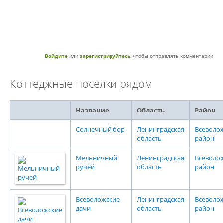
Войдите
или
зарегистрируйтесь
, чтобы отправлять комментарии
Коттеджные поселки рядом
Название
Область
Район
Солнечный бор
Ленинградская
Всеволо
область
район
Мельничный
Ленинградская
Всеволо
ручей
область
район
Всеволожские
Ленинградская
Всеволо
дачи
область
район