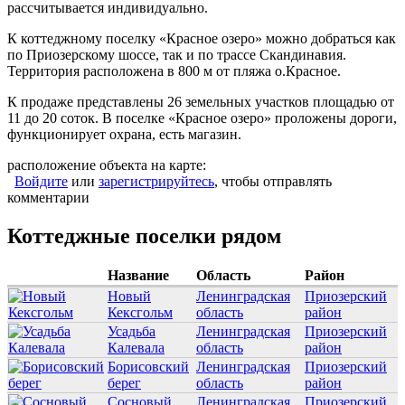
рассчитывается индивидуально.
К коттеджному поселку «Красное озеро» можно добраться как
по Приозерскому шоссе, так и по трассе Скандинавия.
Территория расположена в 800 м от пляжа о.Красное.
К продаже представлены 26 земельных участков площадью от
11 до 20 соток. В поселке «Красное озеро» проложены дороги,
функционирует охрана, есть магазин.
расположение объекта на карте:
Войдите
или
зарегистрируйтесь
, чтобы отправлять
комментарии
Коттеджные поселки рядом
Название
Область
Район
Новый
Ленинградская
Приозерский
Кексгольм
область
район
Усадьба
Ленинградская
Приозерский
Калевала
область
район
Борисовский
Ленинградская
Приозерский
берег
область
район
Сосновый
Ленинградская
Приозерский