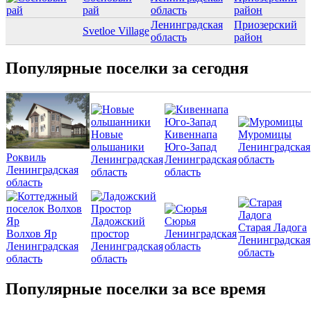
рай
область
район
Ленинградская
Приозерский
Svetloe Village
область
район
Популярные поселки за сегодня
Новые
Кивеннапа
Муромицы
ольшаники
Юго-Запад
Ленинградская
Роквиль
Ленинградская
Ленинградская
область
Ленинградская
область
область
область
Ладожский
Сюрья
Старая Ладога
Волхов Яр
простор
Ленинградская
Ленинградская
Ленинградская
Ленинградская
область
область
область
область
Популярные поселки за все время