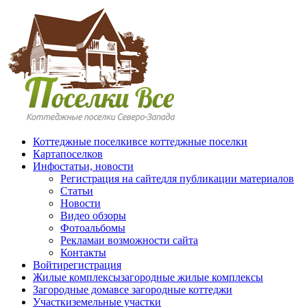
Перейти к основному содержанию
Коттеджные поселки
все коттеджные поселки
Карта
поселков
Инфо
статьи, новости
Регистрация на сайте
для публикации материалов
Статьи
Новости
Видео обзоры
Фотоальбомы
Реклама
и возможности сайта
Контакты
Войти
регистрация
Жилые комплексы
загородные жилые комплексы
Загородные дома
все загородные коттеджи
Участки
земельные участки