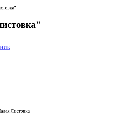
стовка"
листовка"
АНИЕ
Малая Листовка