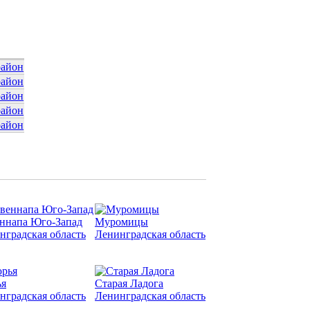
район
район
район
район
район
ннапа Юго-Запад
Муромицы
нградская область
Ленинградская область
я
Старая Ладога
нградская область
Ленинградская область