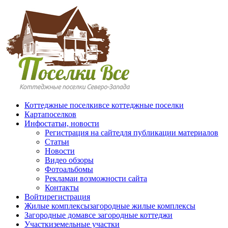
Перейти к основному содержанию
Коттеджные поселки
все коттеджные поселки
Карта
поселков
Инфо
статьи, новости
Регистрация на сайте
для публикации материалов
Статьи
Новости
Видео обзоры
Фотоальбомы
Реклама
и возможности сайта
Контакты
Войти
регистрация
Жилые комплексы
загородные жилые комплексы
Загородные дома
все загородные коттеджи
Участки
земельные участки