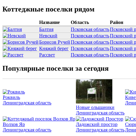
Коттеджные поселки рядом
Название
Область
Район
Балтия
Псковская область
Псковский 
Невский
Псковская область
Псковский 
Борисов Ручей
Псковская область
Псковский 
Княжий берег
Псковская область
Псковский 
Рассвет
Псковская область
Псковский 
Популярные поселки за сегодня
Роквиль
Киве
Ленинградская область
Лени
Новые ольшаники
Ленинградская область
Волхов Яр
Ладожский простор
Сюрь
Ленинградская область
Ленинградская область
Лени