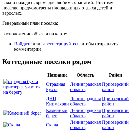
важно находить время для любимых занятий. Поэтому
посёлке предусмотрены площадки для отдыха детей и
взрослых.
Генеральный план поселка:
расположение объекта на карте:
Войдите
или
зарегистрируйтесь
, чтобы отправлять
комментарии
Коттеджные поселки рядом
Название
Область
Район
Отрадная
Ленинградская
Приозерский
Бухта
область
район
ДНП
Ленинградская
Приозерский
Киимаярви
область
район
Каменный
Ленинградская
Приозерский
берег
область
район
Ленинградская
Приозерский
Скала
область
район