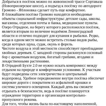
Добраться в посёлок можно по живописной трассе Сортавала
(Новоприозерское шоссе), а подъезд к посёлку по автодороге
Громово - Яблоновка сделает путь еще комфортнее.
В ближайшем посёлке Громово находятся необходимые
объекты социальной инфраструктуры: детские сады, школы,
магазины, отделения почты и банка, медицинские пункты.
Озеро Отрадное, на берегу которого расположился посёлок,
является вторым по величине водоёмом Ленинградской
области и отлично подходит для купания и рыбалки. Редко,
когда в одном месте можно встретить столько видов рыбы,
среди которых щука, судак, окунь и форель.
Чистоте воздуха в этой местности способствует преобладание
хвойных деревьев. С западной стороны раскинулся сосновый
бор с ароматным воздухом, богатый грибами, ягодами и
лекарственными растениями.
В Отрадной Бухте 2.0 не нужно искать компромисс между
отдыхом на природе и комфортными условиями. К участкам
будут подведены сети электричества и центральный
водопровод. Удобное передвижение внутри посёлка обеспечат
широкие дороги с покрытием из асфальтной крошки и
система уличного освещения. Каждый день вы сможете
отдыхать в безопасности, ведь в посёлке планируется
ограждение территории и организация контрольно-
пропускного режима.
Для того, чтобы жизнь была по-настоящему наполненной,