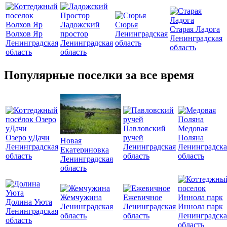
Ладожский
Сюрья
Старая Ладога
Волхов Яр
простор
Ленинградская
Ленинградская
Ленинградская
Ленинградская
область
область
область
область
Популярные поселки за все время
Павловский
Медовая
Озеро уДачи
ручей
Поляна
Новая
Ленинградская
Ленинградская
Ленинградска
Екатериновка
область
область
область
Ленинградская
область
Жемчужина
Ежевичное
Долина Уюта
Ленинградская
Ленинградская
Иннола парк
Ленинградская
область
область
Ленинградска
область
область