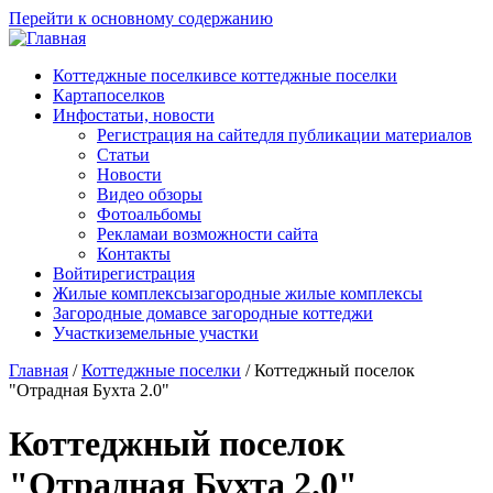
Перейти к основному содержанию
Коттеджные поселки
все коттеджные поселки
Карта
поселков
Инфо
статьи, новости
Регистрация на сайте
для публикации материалов
Статьи
Новости
Видео обзоры
Фотоальбомы
Реклама
и возможности сайта
Контакты
Войти
регистрация
Жилые комплексы
загородные жилые комплексы
Загородные дома
все загородные коттеджи
Участки
земельные участки
Главная
/
Коттеджные поселки
/
Коттеджный поселок
"Отрадная Бухта 2.0"
Коттеджный поселок
"Отрадная Бухта 2.0"