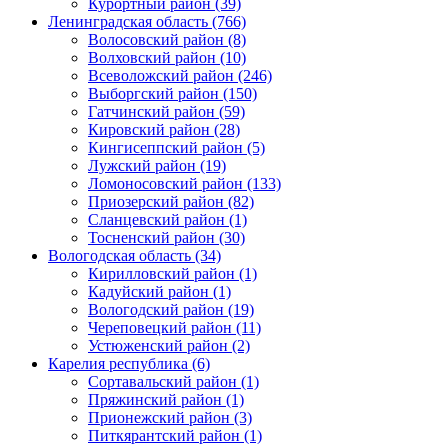
Курортный район (39)
Ленинградская область (766)
Волосовский район (8)
Волховский район (10)
Всеволожский район (246)
Выборгский район (150)
Гатчинский район (59)
Кировский район (28)
Кингисеппский район (5)
Лужский район (19)
Ломоносовский район (133)
Приозерский район (82)
Сланцевский район (1)
Тосненский район (30)
Вологодская область (34)
Кирилловский район (1)
Кадуйский район (1)
Вологодский район (19)
Череповецкий район (11)
Устюженский район (2)
Карелия республика (6)
Сортавальский район (1)
Пряжинский район (1)
Прионежский район (3)
Питкярантский район (1)