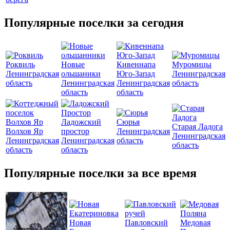
Популярные поселки за сегодня
Роквиль
Новые
Кивеннапа
Муромицы
Ленинградская
ольшаники
Юго-Запад
Ленинградская
область
Ленинградская
Ленинградская
область
область
область
Ладожский
Сюрья
Старая Ладога
Волхов Яр
простор
Ленинградская
Ленинградская
Ленинградская
Ленинградская
область
область
область
область
Популярные поселки за все время
Новая
Павловский
Медовая