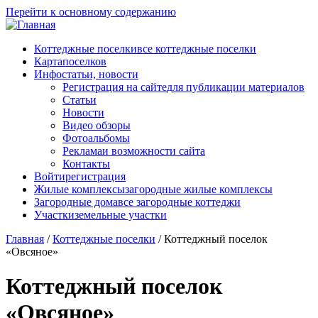
Перейти к основному содержанию
Коттеджные поселки
все коттеджные поселки
Карта
поселков
Инфо
статьи, новости
Регистрация на сайте
для публикации материалов
Статьи
Новости
Видео обзоры
Фотоальбомы
Реклама
и возможности сайта
Контакты
Войти
регистрация
Жилые комплексы
загородные жилые комплексы
Загородные дома
все загородные коттеджи
Участки
земельные участки
Главная
/
Коттеджные поселки
/
Коттеджный поселок
«Овсяное»
Коттеджный поселок
«Овсяное»