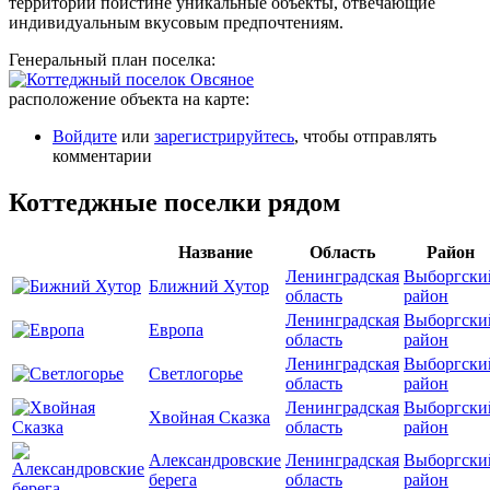
территории поистине уникальные объекты, отвечающие
индивидуальным вкусовым предпочтениям.
Генеральный план поселка:
расположение объекта на карте:
Войдите
или
зарегистрируйтесь
, чтобы отправлять
комментарии
Коттеджные поселки рядом
Название
Область
Район
Ленинградская
Выборгски
Ближний Хутор
область
район
Ленинградская
Выборгски
Европа
область
район
Ленинградская
Выборгски
Светлогорье
область
район
Ленинградская
Выборгски
Хвойная Сказка
область
район
Александровские
Ленинградская
Выборгски
берега
область
район