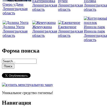
Екатериновка
ручей
Поляна
Озеро уДачи
Ленинградская
Ленинградская
Ленинградска
Ленинградская
область
область
область
область
Долина Уюта
Жемчужина
Ежевичное
Ленинградская
Ленинградская
Ленинградская
Иннола парк
область
область
область
Ленинградска
область
Форма поиска
Уникальное средство гигиены!
Навигация