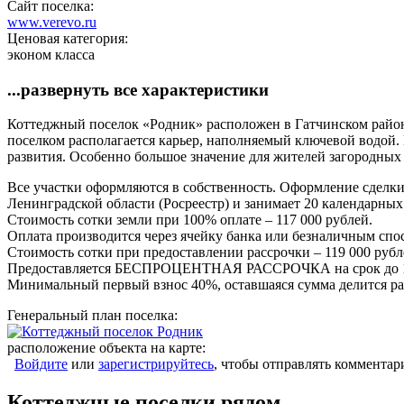
Сайт поселка:
www.verevo.ru
Ценовая категория:
эконом класса
...развернуть все характеристики
Коттеджный поселок «Родник» расположен в Гатчинском районе
поселком располагается карьер, наполняемый ключевой водой. 
развития. Особенно большое значение для жителей загородных 
Все участки оформляются в собственность. Оформление сделк
Ленинградской области (Росреестр) и занимает 20 календарных
Стоимость сотки земли при 100% оплате – 117 000 рублей.
Оплата производится через ячейку банка или безналичным спос
Стоимость сотки при предоставлении рассрочки – 119 000 рубл
Предоставляется БЕСПРОЦЕНТНАЯ РАССРОЧКА на срок до 1
Минимальный первый взнос 40%, оставшаяся сумма делится ра
Генеральный план поселка:
расположение объекта на карте:
Войдите
или
зарегистрируйтесь
, чтобы отправлять комментар
Коттеджные поселки рядом