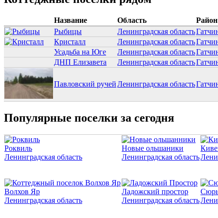
Название
Область
Район
Рыбицы
Ленинградская область
Гатчи
Кристалл
Ленинградская область
Гатчи
Усадьба на Юге
Ленинградская область
Гатчи
ДНП Елизавета
Ленинградская область
Гатчи
Павловский ручей
Ленинградская область
Гатчи
Популярные поселки за сегодня
Роквиль
Новые ольшаники
Киве
Ленинградская область
Ленинградская область
Лени
Волхов Яр
Ладожский простор
Сюрь
Ленинградская область
Ленинградская область
Лени