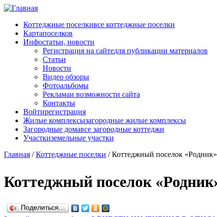
Перейти к основному содержанию
Коттеджные поселки
все коттеджные поселки
Карта
поселков
Инфо
статьи, новости
Регистрация на сайте
для публикации материалов
Статьи
Новости
Видео обзоры
Фотоальбомы
Реклама
и возможности сайта
Контакты
Войти
регистрация
Жилые комплексы
загородные жилые комплексы
Загородные дома
все загородные коттеджи
Участки
земельные участки
Главная
/
Коттеджные поселки
/
Коттеджный поселок «Родник»
Коттеджный поселок «Родник
Поделиться…