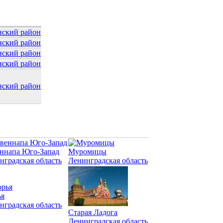
нский район
нский район
нский район
нский район
нский район
ннапа Юго-Запад
Муромицы
нградская область
Ленинградская область
я
нградская область
Старая Ладога
Ленинградская область