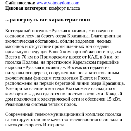
Сайт поселка:
www.votmoydom.com
Ценовая категория:
комфорт класса
...развернуть все характеристики
Коттеджный поселок «Русская красавица» возведен в
сосновом лесу на берегу озера Красавица. Благоприятная
экологическая обстановка, обилие водоемов, лесных
массивов и отсутствие промышленных зон создали
идеальную среду для Вашей комфортной жизни и отдыха.
Всего в 70 км по Приморскому шоссе от КАД, в 8 км. от
поселка Поляны, на престижном Карельском перешейке
выросла «Русская красавица». Восемь коттеджей из
натурального дерева, сооруженные по запатентованным
экологичным финским технологиям Ekorex и Precut,
расположены на первой береговой линии озера Красавица.
Уже при заселении в коттедж Вы сможете насладиться
комфортом – дома сдаются полностью готовыми. Каждый
дом подключен к электрической сети и обеспечен 15 кВт.
Реализована система теплых полов.
Современный телекоммуникационный комплекс поселка
гарантирует отличное качество телевизионного сигнала и
высокую скорость Интернета.