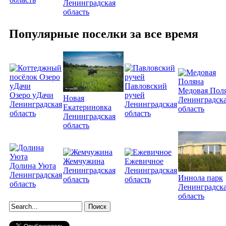
Ленинградская
область
Популярные поселки за все время
Павловский
Медовая Пол
Озеро уДачи
ручей
Новая
Ленинградск
Ленинградская
Ленинградская
Екатериновка
область
область
область
Ленинградская
область
Жемчужина
Ежевичное
Долина Уюта
Ленинградская
Ленинградская
Ленинградская
Иннола парк
область
область
область
Ленинградск
область
Форма поиска