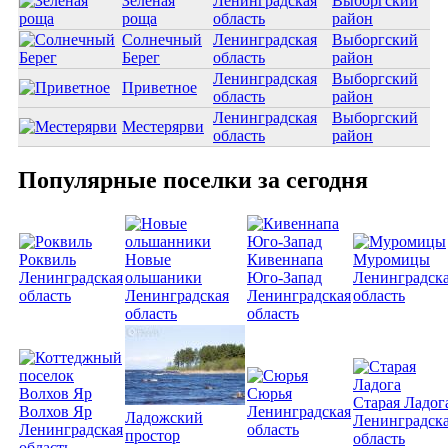
Зеленая
Ленинградская
Выборгский
роща
область
район
Солнечный
Ленинградская
Выборгский
Берег
область
район
Ленинградская
Выборгский
Приветное
область
район
Ленинградская
Выборгский
Местерярви
область
район
Популярные поселки за сегодня
Роквиль
Новые
Кивеннапа
Муромицы
Ленинградская
ольшаники
Юго-Запад
Ленинградск
область
Ленинградская
Ленинградская
область
область
область
Сюрья
Старая Ладог
Волхов Яр
Ленинградская
Ладожский
Ленинградск
Ленинградская
область
простор
область
область