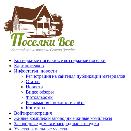
Перейти к основному содержанию
Коттеджные поселки
все коттеджные поселки
Карта
поселков
Инфо
статьи, новости
Регистрация на сайте
для публикации материалов
Статьи
Новости
Видео обзоры
Фотоальбомы
Реклама
и возможности сайта
Контакты
Войти
регистрация
Жилые комплексы
загородные жилые комплексы
Загородные дома
все загородные коттеджи
Участки
земельные участки