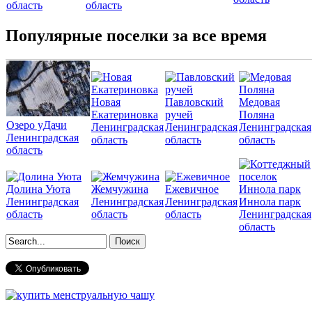
область
область
Популярные поселки за все время
Новая
Павловский
Медовая
Екатериновка
ручей
Поляна
Озеро уДачи
Ленинградская
Ленинградская
Ленинградская
Ленинградская
область
область
область
область
Долина Уюта
Жемчужина
Ежевичное
Ленинградская
Ленинградская
Ленинградская
Иннола парк
область
область
область
Ленинградская
область
Форма поиска