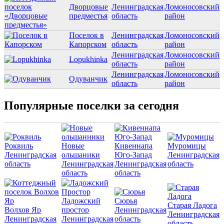
Дворцовые
Ленинградская
Ломоносовский
предместья
область
район
Поселок в
Ленинградская
Ломоносовский
Капорском
область
район
Ленинградская
Ломоносовский
Lopukhinka
область
район
Ленинградская
Ломоносовский
Одуванчик
область
район
Популярные поселки за сегодня
Роквиль
Новые
Кивеннапа
Муромицы
Ленинградская
ольшаники
Юго-Запад
Ленинградская
область
Ленинградская
Ленинградская
область
область
область
Ладожский
Сюрья
Старая Ладога
Волхов Яр
простор
Ленинградская
Ленинградская
Ленинградская
Ленинградская
область
область