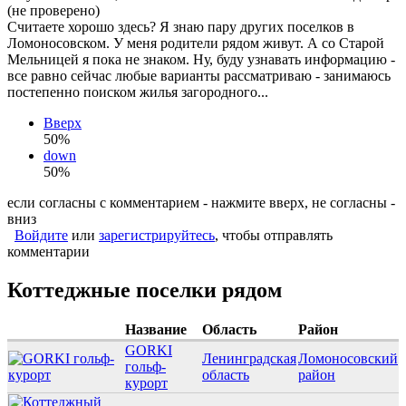
(не проверено)
Считаете хорошо здесь? Я знаю пару других поселков в
Ломоносовском. У меня родители рядом живут. А со Старой
Мельницей я пока не знаком. Ну, буду узнавать информацию -
все равно сейчас любые варианты рассматриваю - занимаюсь
постепенно поиском жилья загородного...
Вверх
50%
down
50%
если согласны с комментарием - нажмите вверх, не согласны -
вниз
Войдите
или
зарегистрируйтесь
, чтобы отправлять
комментарии
Коттеджные поселки рядом
Название
Область
Район
GORKI
Ленинградская
Ломоносовский
гольф-
область
район
курорт