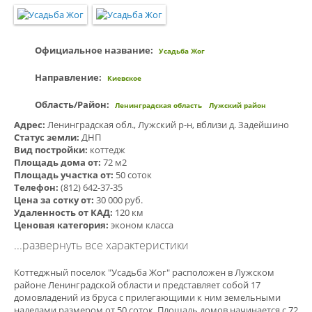
Официальное название:
Усадьба Жог
Направление:
Киевское
Область/Район:
Ленинградская область
Лужский район
Адрес:
Ленинградская обл., Лужский р-н, вблизи д. Задейшино
Статус земли:
ДНП
Вид постройки:
коттедж
Площадь дома от:
72 м2
Площадь участка от:
50 соток
Телефон:
(812) 642-37-35
Цена за сотку от:
30 000 руб.
Удаленность от КАД:
120 км
Ценовая категория:
эконом класса
...развернуть все характеристики
Коттеджный поселок "Усадьба Жог" расположен в Лужском
районе Ленинградской области и представляет собой 17
домовладений из бруса с прилегающими к ним земельными
наделами размером от 50 соток. Площадь домов начинается с 72