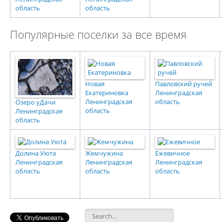
область
область
Популярные поселки за все время
Новая
Павловский ручей
Екатериновка
Ленинградская
Ленинградская
область
Озеро уДачи
область
Ленинградская
область
Долина Уюта
Жемчужина
Ежевичное
Ленинградская
Ленинградская
Ленинградская
область
область
область
Форма поиска