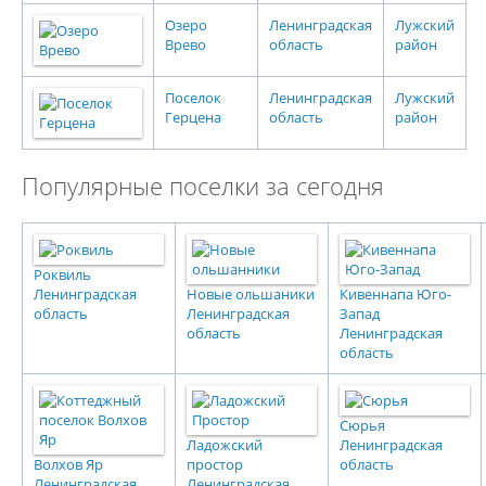
Озеро
Ленинградская
Лужский
Врево
область
район
Поселок
Ленинградская
Лужский
Герцена
область
район
Популярные поселки за сегодня
Роквиль
Ленинградская
Новые ольшаники
Кивеннапа Юго-
область
Ленинградская
Запад
область
Ленинградская
область
Сюрья
Ладожский
Ленинградская
Волхов Яр
простор
область
Ленинградская
Ленинградская