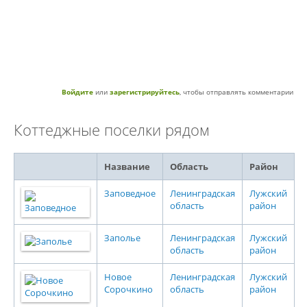
Войдите
или
зарегистрируйтесь
, чтобы отправлять комментарии
Коттеджные поселки рядом
Название
Область
Район
Заповедное
Ленинградская
Лужский
область
район
Заполье
Ленинградская
Лужский
область
район
Новое
Ленинградская
Лужский
Сорочкино
область
район