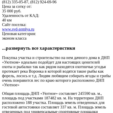
(812) 335-05-87, (812) 924-69-96
Цена за сотку от:
35 000 руб.
Удаленность от КАД:
40 км
Сайт поселка:
www.svd-zemlya.ru
Ценовая категория:
эконом класса
...развернуть все характеристики
Покупка участка и строительство на нем дачного дома в ДНП
«Уютном» идеально подойдет для настоящих ценителей
охоты и рыбалки так как рядом находятся охотничьи угодья
протекает река Воронка в которой водятся такие рыбы как
форель, лосось и т.д. Людям любящим собирать ягоды и грибы
очень понравится лес по краю которого расположено ДНП
«Уютное»
Общая площадь ДНП «Уютное» составляет 245590 кв. м.,
площадь под участками 187482 кв. м. На территории ДНП
расположено 188 участка. Площадь земель отведенных для
гостевой автостоянки составляет 337 кв. м. Площадь земель
отведенных под универсальные спортивные площадки