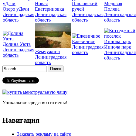
Новая
Павловский
Медовая
Озеро уДачи
Екатериновка
ручей
Поляна
Ленинградская
Ленинградская
Ленинградская
Ленинградская
область
область
область
область
Ежевичное
Долина Уюта
Ленинградская
Иннола парк
Ленинградская
Жемчужина
область
Ленинградская
область
Ленинградская
область
область
Форма поиска
Уникальное средство гигиены!
Навигация
Заказать рекламу на сайте