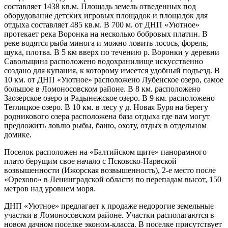
составляет 1438 кв.м. Площадь земель отведенных под
оборудование детских игровых площадок и площадок для
отдыха составляет 485 кв.м. В 700 м. от ДНП «Уютное»
протекает река Воронка на несколько бобровых платин. В
реке водятся рыба минога и можно ловить лосось, форель,
щука, плотва. В 5 км вверх по течению р. Воронки у деревни
Савольщина расположено водохранилище искусственно
создано для купания, к которому имеется удобный подъезд. В
10 км. от ДНП «Уютное» расположено Лубенское озеро, самое
большое в Ломоносовском районе. В 8 км. расположено
Заозерское озеро и Радынежское озеро. В 9 км. расположено
Теглицкое озеро. В 10 км. в лесу у д. Новая Буря на берегу
родникового озера расположена база отдыха где вам могут
предложить ловлю рыбы, баню, охоту, отдых в отдельном
домике.
Поселок расположен на «Балтийском щите» панорамного
плато берущим свое начало с Псковско-Нарвской
возвышенности (Ижорская возвышенность), 2-е место после
«Орехово» в Ленинградской области по перепадам высот, 150
метров над уровнем моря.
ДНП «Уютное» предлагает к продаже недорогие земельные
участки в Ломоносовском районе. Участки располагаются в
новом дачном поселке эконом-класса. В поселке присутствует