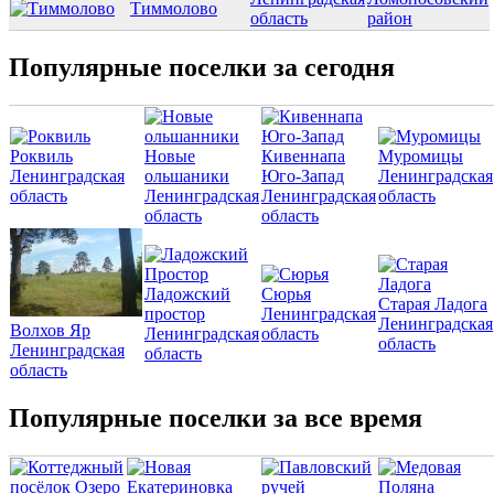
Тиммолово
область
район
Популярные поселки за сегодня
Роквиль
Новые
Кивеннапа
Муромицы
Ленинградская
ольшаники
Юго-Запад
Ленинградская
область
Ленинградская
Ленинградская
область
область
область
Ладожский
Сюрья
Старая Ладога
простор
Ленинградская
Ленинградская
Волхов Яр
Ленинградская
область
область
Ленинградская
область
область
Популярные поселки за все время