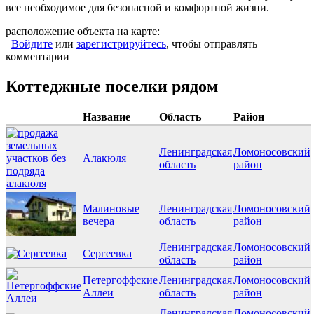
все необходимое для безопасной и комфортной жизни.
расположение объекта на карте:
Войдите
или
зарегистрируйтесь
, чтобы отправлять
комментарии
Коттеджные поселки рядом
Название
Область
Район
Ленинградская
Ломоносовский
Алакюля
область
район
Малиновые
Ленинградская
Ломоносовский
вечера
область
район
Ленинградская
Ломоносовский
Сергеевка
область
район
Петергоффские
Ленинградская
Ломоносовский
Аллеи
область
район
Ленинградская
Ломоносовский