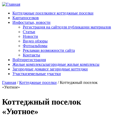
Перейти к основному содержанию
Коттеджные поселки
все коттеджные поселки
Карта
поселков
Инфо
статьи, новости
Регистрация на сайте
для публикации материалов
Статьи
Новости
Видео обзоры
Фотоальбомы
Реклама
и возможности сайта
Контакты
Войти
регистрация
Жилые комплексы
загородные жилые комплексы
Загородные дома
все загородные коттеджи
Участки
земельные участки
Главная
/
Коттеджные поселки
/
Коттеджный поселок
«Уютное»
Коттеджный поселок
«Уютное»