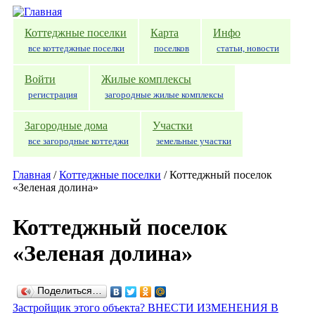
Перейти к основному содержанию
Коттеджные поселки
Карта
Инфо
все коттеджные поселки
поселков
статьи, новости
Войти
Жилые комплексы
регистрация
загородные жилые комплексы
Загородные дома
Участки
все загородные коттеджи
земельные участки
Главная
/
Коттеджные поселки
/
Коттеджный поселок
«Зеленая долина»
Коттеджный поселок
«Зеленая долина»
Поделиться…
Застройщик этого объекта? ВНЕСТИ ИЗМЕНЕНИЯ В