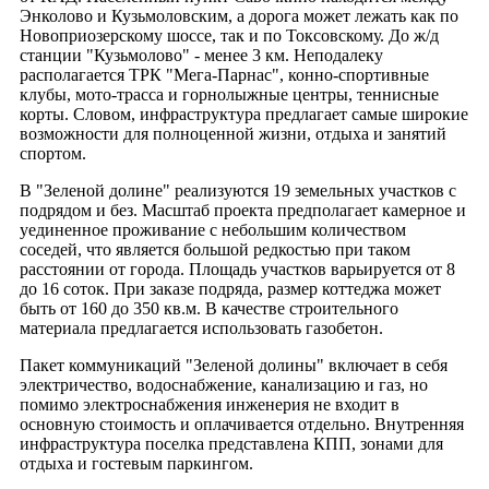
Энколово и Кузьмоловским, а дорога может лежать как по
Новоприозерскому шоссе, так и по Токсовскому. До ж/д
станции "Кузьмолово" - менее 3 км. Неподалеку
располагается ТРК "Мега-Парнас", конно-спортивные
клубы, мото-трасса и горнолыжные центры, теннисные
корты. Словом, инфраструктура предлагает самые широкие
возможности для полноценной жизни, отдыха и занятий
спортом.
В "Зеленой долине" реализуются 19 земельных участков с
подрядом и без. Масштаб проекта предполагает камерное и
уединенное проживание с небольшим количеством
соседей, что является большой редкостью при таком
расстоянии от города. Площадь участков варьируется от 8
до 16 соток. При заказе подряда, размер коттеджа может
быть от 160 до 350 кв.м. В качестве строительного
материала предлагается использовать газобетон.
Пакет коммуникаций "Зеленой долины" включает в себя
электричество, водоснабжение, канализацию и газ, но
помимо электроснабжения инженерия не входит в
основную стоимость и оплачивается отдельно. Внутренняя
инфраструктура поселка представлена КПП, зонами для
отдыха и гостевым паркингом.