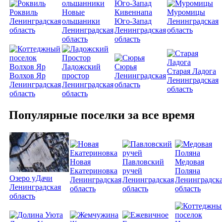
Роквиль
Новые
Кивеннапа
Муромицы
Ленинградская
ольшаники
Юго-Запад
Ленинградская
область
Ленинградская
Ленинградская
область
область
область
Ладожский
Сюрья
Старая Ладога
Волхов Яр
простор
Ленинградская
Ленинградская
Ленинградская
Ленинградская
область
область
область
область
Популярные поселки за все время
Новая
Павловский
Медовая
Екатериновка
ручей
Поляна
Озеро уДачи
Ленинградская
Ленинградская
Ленинградск
Ленинградская
область
область
область
область