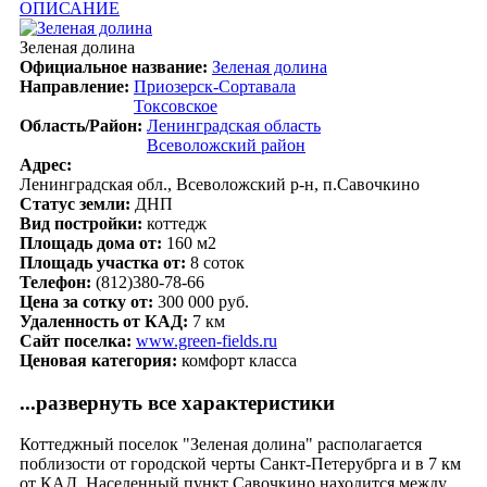
ОПИСАНИЕ
Зеленая долина
Официальное название:
Зеленая долина
Направление:
Приозерск-Сортавала
Токсовское
Область/Район:
Ленинградская область
Всеволожский район
Адрес:
Ленинградская обл., Всеволожский р-н, п.Савочкино
Статус земли:
ДНП
Вид постройки:
коттедж
Площадь дома от:
160 м2
Площадь участка от:
8 соток
Телефон:
(812)380-78-66
Цена за сотку от:
300 000 руб.
Удаленность от КАД:
7 км
Сайт поселка:
www.green-fields.ru
Ценовая категория:
комфорт класса
...развернуть все характеристики
Коттеджный поселок "Зеленая долина" располагается
поблизости от городской черты Санкт-Петерубрга и в 7 км
от КАД. Населенный пункт Савочкино находится между