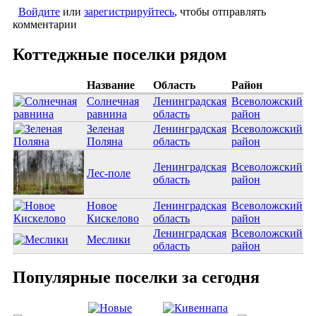
Войдите
или
зарегистрируйтесь
, чтобы отправлять
комментарии
Коттеджные поселки рядом
Название
Область
Район
Солнечная
Ленинградская
Всеволожский
равнина
область
район
Зеленая
Ленинградская
Всеволожский
Поляна
область
район
Ленинградская
Всеволожский
Лес-поле
область
район
Новое
Ленинградская
Всеволожский
Кискелово
область
район
Ленинградская
Всеволожский
Меслики
область
район
Популярные поселки за сегодня