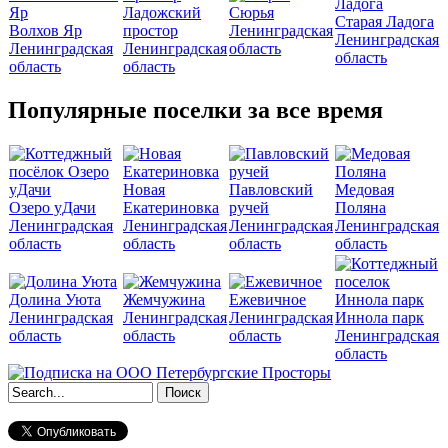
Ладожский
Сюрья
Старая Ладога
Волхов Яр
простор
Ленинградская
Ленинградская
Ленинградская
Ленинградская
область
область
область
область
Популярные поселки за все время
Новая
Павловский
Медовая
Озеро уДачи
Екатериновка
ручей
Поляна
Ленинградская
Ленинградская
Ленинградская
Ленинградская
область
область
область
область
Долина Уюта
Жемчужина
Ежевичное
Ленинградская
Ленинградская
Ленинградская
Иннола парк
область
область
область
Ленинградская
область
Форма поиска