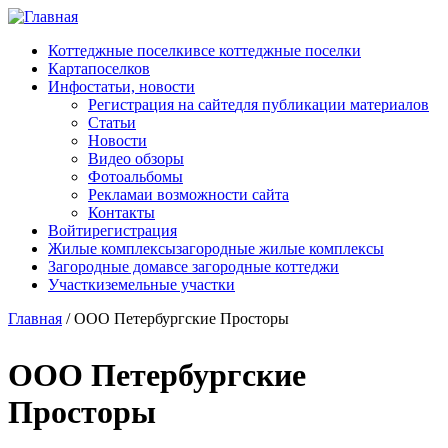
Перейти к основному содержанию
Коттеджные поселки
все коттеджные поселки
Карта
поселков
Инфо
статьи, новости
Регистрация на сайте
для публикации материалов
Статьи
Новости
Видео обзоры
Фотоальбомы
Реклама
и возможности сайта
Контакты
Войти
регистрация
Жилые комплексы
загородные жилые комплексы
Загородные дома
все загородные коттеджи
Участки
земельные участки
Главная
/
ООО Петербургские Просторы
ООО Петербургские
Просторы