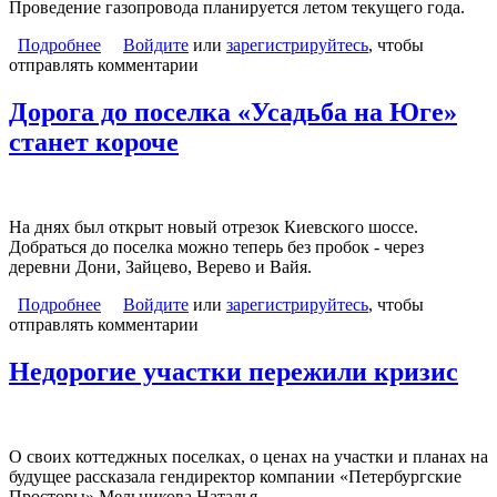
Проведение газопровода планируется летом текущего года.
Подробнее
о В поселке «Новая Екатериновка» к лету проведут
Войдите
или
зарегистрируйтесь
, чтобы
отправлять комментарии
газ
Дорога до поселка «Усадьба на Юге»
станет короче
На днях был открыт новый отрезок Киевского шоссе.
Добраться до поселка можно теперь без пробок - через
деревни Дони, Зайцево, Верево и Вайя.
Подробнее
о Дорога до поселка «Усадьба на Юге» станет
Войдите
или
зарегистрируйтесь
, чтобы
отправлять комментарии
короче
Недорогие участки пережили кризис
О своих коттеджных поселках, о ценах на участки и планах на
будущее рассказала гендиректор компании «Петербургские
Просторы» Мельникова Наталья.