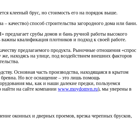
тся клееный брус, но стоимость его на порядок выше.
 – качество) способ строительства загородного дома или бани.
Н» предлагает срубы домов и бань ручной работы высокого
нь важны квалификация плотников и подход к своей работе.
ачеству предлагаемого продукта. Рыночные отношения «спрос
у же, находясь на улице, под воздействием внешних факторов
тельства.
тву. Основная часть производства, находящаяся в крытом
 бревна. Но все оснащение – это лишь помощь
рудования мы, как и наши далекие предки, пользуемся
о найти на сайте компании
www.moydomvn.ru
), мы уверены в
ление оконных и дверных проемов, врезка черепных брусков,