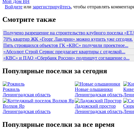
Мой Дом ВН
Войдите
или
зарегистрируйтесь
, чтобы отправлять комментар
Смотрите также
Получено разрешение на строительство клубного поселка «ЕТА
70% квартир ЖК «Георг Ландрин» можно купить уже сегодня.
Пять строящихся объектов ГК «КВС» получили проектное...
«Абсолют Строй Сервис предлагает квартиры с отделкой...
«КВС» и ПАО «Сбербанк России» подпишут соглашение о...
Популярные поселки за сегодня
Роквиль
Новые ольшаники
Киве
Ленинградская область
Ленинградская область
Лени
Волхов Яр
Ладожский простор
Сюрь
Ленинградская область
Ленинградская область
Лени
Популярные поселки за все время