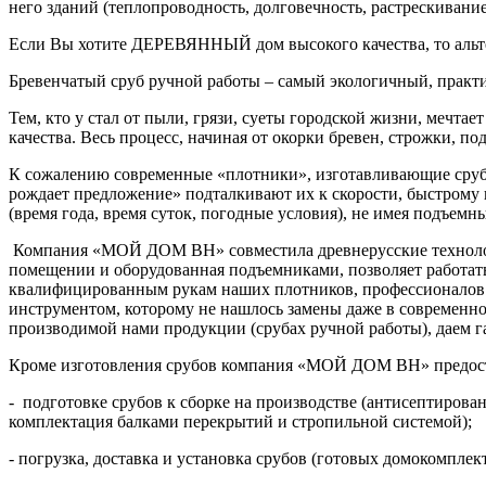
него зданий (теплопроводность, долговечность, растрескивание,
Если Вы хотите ДЕРЕВЯННЫЙ дом высокого качества, то альтер
Бревенчатый сруб ручной работы – самый экологичный, практич
Тем, кто у стал от пыли, грязи, суеты городской жизни, мечт
качества. Весь процесс, начиная от окорки бревен, строжки, п
К сожалению современные «плотники», изготавливающие срубы
рождает предложение» подталкивают их к скорости, быстрому и
(время года, время суток, погодные условия), не имея подъемн
Компания «МОЙ ДОМ ВН» совместила древнерусские технологии
помещении и оборудованная подъемниками, позволяет работать
квалифицированным рукам наших плотников, профессионалов и 
инструментом, которому не нашлось замены даже в современно
производимой нами продукции (срубах ручной работы), даем га
Кроме изготовления срубов компания «МОЙ ДОМ ВН» предост
- подготовке срубов к сборке на производстве (антисептирова
комплектация балками перекрытий и стропильной системой);
- погрузка, доставка и установка срубов (готовых домокомплект