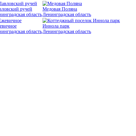
вловский ручей
Медовая Поляна
нинградская область
Ленинградская область
евичное
Иннола парк
нинградская область
Ленинградская область