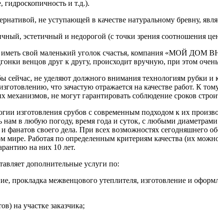
 гидроскопичность и т.д.).
нативой, не уступающей в качестве натуральному бревну, являе
ный, эстетичный и недорогой (с точки зрения соотношения цена
ает иметь свой маленький уголок счастья, компания «МОЙ ДОМ В
одгонки венцов друг к другу, происходит вручную, при этом оче
 сейчас, не уделяют должного внимания технологиям рубки и к
зготовлению, что зачастую отражается на качестве работ. К том
ых механизмов, не могут гарантировать соблюдение сроков строи
 изготовления срубов с современным подходом к их производс
 нам в любую погоду, время года и суток, с любыми диаметрами
фанатов своего дела. При всех возможностях сегодняшнего обо
м мире. Работая по определенным критериям качества (их можн
рантию на них 10 лет.
авляет дополнительные услуги по:
ние, прокладка межвенцового утеплителя, изготовление и оформ
ов) на участке заказчика;