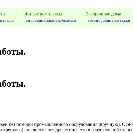
ти
Жилые комплексы
Загородные дома
истрация
загородные жилые комплексы
все загородные коттеджи
аботы.
аботы.
ревен без помощи промышленного оборудования (вручную). Осно
о крепкого) внешнего слоя древесины, что в значительной степ