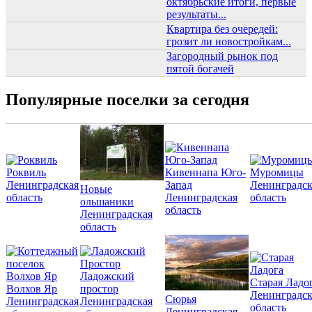
октябрьские итоги, первые
результаты...
Квартира без очередей:
грозит ли новостройкам...
Загородный рынок под
пятой богачей
Популярные поселки за сегодня
Роквиль
Кивеннапа Юго-
Муромицы
Ленинградская
Запад
Ленинградск
Новые
область
Ленинградская
область
ольшаники
область
Ленинградская
область
Ладожский
Старая Ладо
Волхов Яр
простор
Ленинградск
Сюрья
Ленинградская
Ленинградская
область
Ленинградская