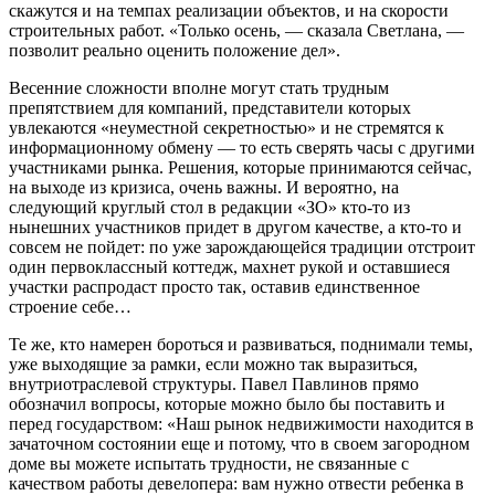
скажутся и на темпах реализации объектов, и на скорости
строительных работ. «Только осень, — сказала Светлана, —
позволит реально оценить положение дел».
Весенние сложности вполне могут стать трудным
препятствием для компаний, представители которых
увлекаются «неуместной секретностью» и не стремятся к
информационному обмену — то есть сверять часы с другими
участниками рынка. Решения, которые принимаются сейчас,
на выходе из кризиса, очень важны. И вероятно, на
следующий круглый стол в редакции «ЗО» кто-то из
нынешних участников придет в другом качестве, а кто-то и
совсем не пойдет: по уже зарождающейся традиции отстроит
один первоклассный коттедж, махнет рукой и оставшиеся
участки распродаст просто так, оставив единственное
строение себе…
Те же, кто намерен бороться и развиваться, поднимали темы,
уже выходящие за рамки, если можно так выразиться,
внутриотраслевой структуры. Павел Павлинов прямо
обозначил вопросы, которые можно было бы поставить и
перед государством: «Наш рынок недвижимости находится в
зачаточном состоянии еще и потому, что в своем загородном
доме вы можете испытать трудности, не связанные с
качеством работы девелопера: вам нужно отвести ребенка в