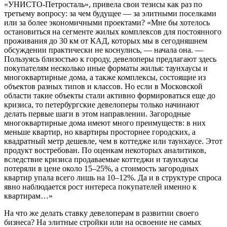
«УНИСТО-Петросталь», привела свои тезисы как раз по
третьему вопросу: за чем будущее — за элитными поселками
или за более экономичными проектами? «Мне бы хотелось
остановиться на сегменте жилых комплексов для постоянного
проживания до 30 км от КАД, которых мы в сегодняшнем
обсуждении практически не коснулись, — начала она. —
Пользуясь близостью к городу, девелоперы предлагают здесь
покупателям несколько иные форматы жилья: таунхаусы и
многоквартирные дома, а также комплексы, состоящие из
объектов разных типов и классов. Но если в Московской
области такие объекты стали активно формироваться еще до
кризиса, то петербургские девелоперы только начинают
делать первые шаги в этом направлении. Загородные
многоквартирные дома имеют много преимуществ: в них
меньше квартир, но квартиры просторнее городских, а
квадратный метр дешевле, чем в коттедже или таунхаусе. Этот
продукт востребован. По оценкам некоторых аналитиков,
вследствие кризиса продаваемые коттеджи и таунхаусы
потеряли в цене около 15–25%, а стоимость загородных
квартир упала всего лишь на 10–12%. Да и в структуре спроса
явно наблюдается рост интереса покупателей именно к
квартирам…»
На что же делать ставку девелоперам в развитии своего
бизнеса? На элитные стройки или на освоение не самых