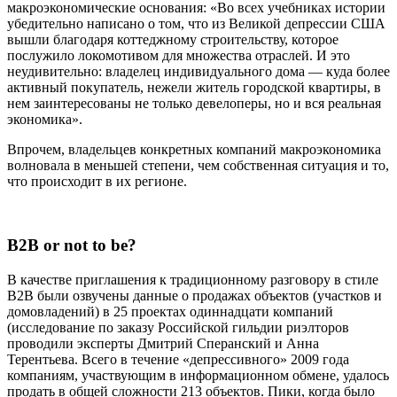
макроэкономические основания: «Во всех учебниках истории
убедительно написано о том, что из Великой депрессии США
вышли благодаря коттеджному строительству, которое
послужило локомотивом для множества отраслей. И это
неудивительно: владелец индивидуального дома — куда более
активный покупатель, нежели житель городской квартиры, в
нем заинтересованы не только девелоперы, но и вся реальная
экономика».
Впрочем, владельцев конкретных компаний макроэкономика
волновала в меньшей степени, чем собственная ситуация и то,
что происходит в их регионе.
B2B or not to be?
В качестве приглашения к традиционному разговору в стиле
B2B были озвучены данные о продажах объектов (участков и
домовладений) в 25 проектах одиннадцати компаний
(исследование по заказу Российской гильдии риэлторов
проводили эксперты Дмитрий Сперанский и Анна
Терентьева. Всего в течение «депрессивного» 2009 года
компаниям, участвующим в информационном обмене, удалось
продать в общей сложности 213 объектов. Пики, когда было