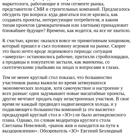
маркетологи, работающие в этом сегменте рынка,
представители СМИ и строительных компаний. Предлагалось
обсудить три вопроса: куда двигаться после кризиса, как
создавать проекты, интересующие потребителя, и каким
типам проектов (демократичным или элитным) принадлежит
ближайшее будущее? Времени, как водится, на все не хватило.
К счастью, кризис оказался вовсе не примитивным хищником,
который пришел и съел половину игроков на рынке. Скорее
это было нечто вроде ледникового периода: ситуация
«замерзла»: остановились рабочие, притихли стройплощадки,
а продавцы и покупатели застыли, как манекены, со
скептическими улыбками на лицах и вопросами в глазах.
Тем не менее круглый стол показал, что большинство
участников рынка выжили во время затянувшихся
экономических холодов, хотя самочувствие и настроение у
всех разные: одни задумывают новые масштабные проекты,
другие мечтают продать пару незастроенных участков. В свое
время не каждый предвидел надвигающиеся холода, и у
подавляющего большинства компаний (а это высветил
предыдущий круглый стол в «ЗО») не было антикризисного
плана. Однако, по словам модератора круглого стола
Светланы Невелевой, «рынок жив и находится на пути к
выздоровлению». Обозреватель «ЗО» Евгений Безлюдный