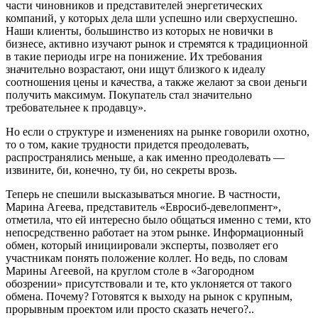
части чиновников и представителей энергетических
компаний, у которых дела шли успешно или сверхуспешно.
Наши клиенты, большинство из которых не новички в
бизнесе, активно изучают рынок и стремятся к традиционной
в такие периоды игре на понижение. Их требования
значительно возрастают, они ищут близкого к идеалу
соотношения цены и качества, а также желают за свои деньги
получить максимум. Покупатель стал значительно
требовательнее к продавцу».
Но если о структуре и изменениях на рынке говорили охотно,
то о том, какие трудности придется преодолевать,
распространялись меньше, а как именно преодолевать —
извините, би, конечно, ту би, но секреты врозь.
Теперь не спешили высказываться многие. В частности,
Марина Агеева, представитель «Евросиб-девелопмент»,
отметила, что ей интересно было общаться именно с теми, кто
непосредственно работает на этом рынке. Информационный
обмен, который инициировали эксперты, позволяет его
участникам понять положение коллег. Но ведь, по словам
Марины Агеевой, на круглом столе в «Загородном
обозрении» присутствовали и те, кто уклоняется от такого
обмена. Почему? Готовятся к выходу на рынок с крупным,
прорывным проектом или просто сказать нечего?..