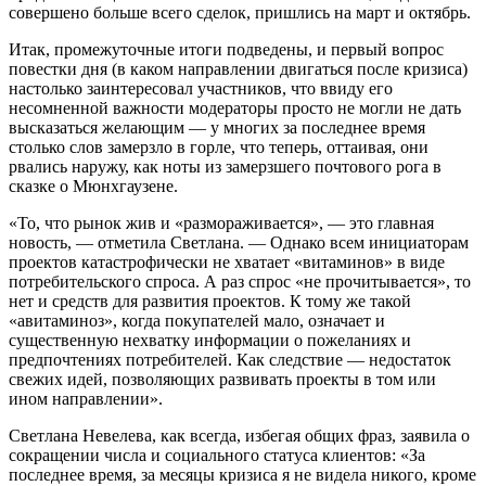
совершено больше всего сделок, пришлись на март и октябрь.
Итак, промежуточные итоги подведены, и первый вопрос
повестки дня (в каком направлении двигаться после кризиса)
настолько заинтересовал участников, что ввиду его
несомненной важности модераторы просто не могли не дать
высказаться желающим — у многих за последнее время
столько слов замерзло в горле, что теперь, оттаивая, они
рвались наружу, как ноты из замерзшего почтового рога в
сказке о Мюнхгаузене.
«То, что рынок жив и «размораживается», — это главная
новость, — отметила Светлана. — Однако всем инициаторам
проектов катастрофически не хватает «витаминов» в виде
потребительского спроса. А раз спрос «не прочитывается», то
нет и средств для развития проектов. К тому же такой
«авитаминоз», когда покупателей мало, означает и
существенную нехватку информации о пожеланиях и
предпочтениях потребителей. Как следствие — недостаток
свежих идей, позволяющих развивать проекты в том или
ином направлении».
Светлана Невелева, как всегда, избегая общих фраз, заявила о
сокращении числа и социального статуса клиентов: «За
последнее время, за месяцы кризиса я не видела никого, кроме