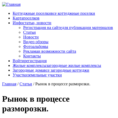
Перейти к основному содержанию
Коттеджные поселки
все коттеджные поселки
Карта
поселков
Инфо
статьи, новости
Регистрация на сайте
для публикации материалов
Статьи
Новости
Видео обзоры
Фотоальбомы
Реклама
и возможности сайта
Контакты
Войти
регистрация
Жилые комплексы
загородные жилые комплексы
Загородные дома
все загородные коттеджи
Участки
земельные участки
Главная
/
Статьи
/
Рынок в процессе разморозки.
Рынок в процессе
разморозки.