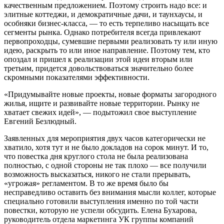
качественным предложением. Поэтому строить надо все: и
элитные коттеджи, и демократичные дачи, и таунхаусы, и
особняки бизнес-класса, — то есть терпеливо насыщать все
сегменты рынка. Однако потребителя всегда привлекают
первопроходцы, сумевшие первыми реализовать ту или иную
идею, раскрыть то или иное направление. Поэтому тем, кто
опоздал и пришел к реализации этой идеи вторым или
третьим, придется довольствоваться значительно более
скромными показателями эффективности.
«Придумывайте новые проекты, новые форматы загородного
жилья, ищите и развивайте новые территории. Рынку не
хватает свежих идей», — подытожил свое выступление
Евгений Безлюдный.
Заявленных для мероприятия двух часов категорически не
хватило, хотя тут и не было докладов на сорок минут. И то,
что повестка дня круглого стола не была реализована
полностью, с одной стороны не так плохо — все получили
возможность высказаться, никого не стали прерывать,
«угрожая» регламентом. В то же время было бы
несправедливо оставить без внимания мысли коллег, которые
специально готовили выступления именно по той части
повестки, которую не успели обсудить. Елена Бухарова,
руководитель отдела маркетинга УК группы компаний