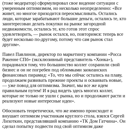
(тоже модератор) сформулировал свое видение ситуации с
умеренным оптимизмом, но несколько неопределенно: «Все
живет, но многое приходится переосмысливать. Остались
люди, которые зарабатывают большие деньги, остались те, кто
заинтересован делать покупки на рынке загородной
недвижимости, остались те, кто готов этот спрос
удовлетворить, — рынок остался, но, повторимся: теперь все
будет несколько по-другому, потому что сам рынок стал
другим».
Павел Павлинов, директор по маркетингу компании «Росса
Ракенне СПб» (эксклюзивный представитель «Хонка»),
порадовался тому, что большинство коллег сохранили свой
бизнес и он не погребен под обломками заокеанских
финансовых пирамид: «То, что мы сейчас остались на плаву,
продолжаем развивать прежние проекты и осваивать новые,
— уже повод для оптимизма. Значит, мы все же идем
правильным путем! И я рад видеть здесь многих коллег,
которые не только не ушли с рынка, но и продолжают расти и
реализуют новые интересные идеи».
Обосновать теоретически, что же именно происходит и
внушает оптимизм участникам круглого стола, взялся Сергей
Лихоткин, представлявший компанию «ТК Дом Гатчина». Он
сделал попытку подвести под свой оптимизм даже