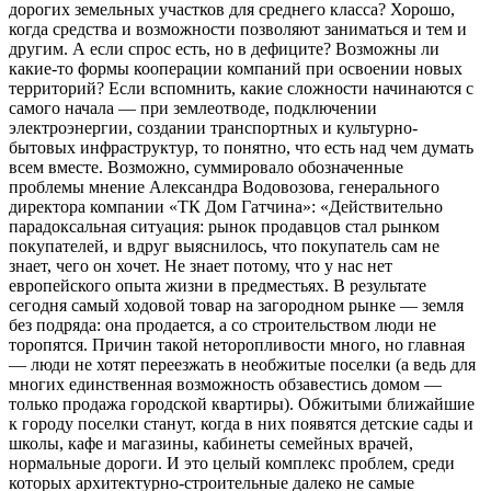
дорогих земельных участков для среднего класса? Хорошо,
когда средства и возможности позволяют заниматься и тем и
другим. А если спрос есть, но в дефиците? Возможны ли
какие-то формы кооперации компаний при освоении новых
территорий? Если вспомнить, какие сложности начинаются с
самого начала — при землеотводе, подключении
электроэнергии, создании транспортных и культурно-
бытовых инфраструктур, то понятно, что есть над чем думать
всем вместе. Возможно, суммировало обозначенные
проблемы мнение Александра Водовозова, генерального
директора компании «ТК Дом Гатчина»: «Действительно
парадоксальная ситуация: рынок продавцов стал рынком
покупателей, и вдруг выяснилось, что покупатель сам не
знает, чего он хочет. Не знает потому, что у нас нет
европейского опыта жизни в предместьях. В результате
сегодня самый ходовой товар на загородном рынке — земля
без подряда: она продается, а со строительством люди не
торопятся. Причин такой неторопливости много, но главная
— люди не хотят переезжать в необжитые поселки (а ведь для
многих единственная возможность обзавестись домом —
только продажа городской квартиры). Обжитыми ближайшие
к городу поселки станут, когда в них появятся детские сады и
школы, кафе и магазины, кабинеты семейных врачей,
нормальные дороги. И это целый комплекс проблем, среди
которых архитектурно-строительные далеко не самые