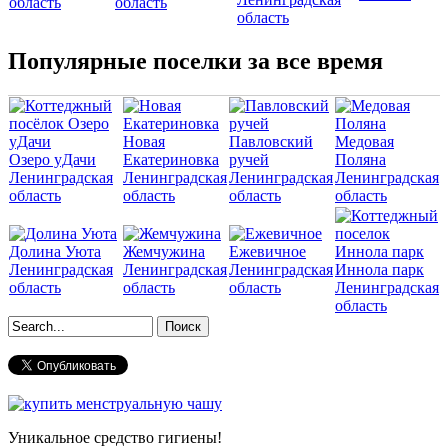
область
область
область
Популярные поселки за все время
Новая
Павловский
Медовая
Озеро уДачи
Екатериновка
ручей
Поляна
Ленинградская
Ленинградская
Ленинградская
Ленинградская
область
область
область
область
Долина Уюта
Жемчужина
Ежевичное
Ленинградская
Ленинградская
Ленинградская
Иннола парк
область
область
область
Ленинградская
область
Форма поиска
Уникальное средство гигиены!