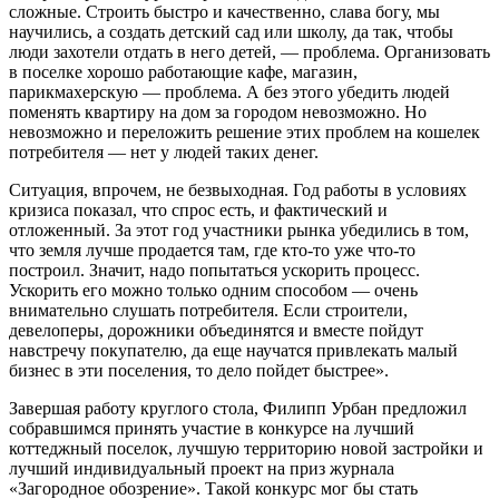
сложные. Строить быстро и качественно, слава богу, мы
научились, а создать детский сад или школу, да так, чтобы
люди захотели отдать в него детей, — проблема. Организовать
в поселке хорошо работающие кафе, магазин,
парикмахерскую — проблема. А без этого убедить людей
поменять квартиру на дом за городом невозможно. Но
невозможно и переложить решение этих проблем на кошелек
потребителя — нет у людей таких денег.
Ситуация, впрочем, не безвыходная. Год работы в условиях
кризиса показал, что спрос есть, и фактический и
отложенный. За этот год участники рынка убедились в том,
что земля лучше продается там, где кто-то уже что-то
построил. Значит, надо попытаться ускорить процесс.
Ускорить его можно только одним способом — очень
внимательно слушать потребителя. Если строители,
девелоперы, дорожники объединятся и вместе пойдут
навстречу покупателю, да еще научатся привлекать малый
бизнес в эти поселения, то дело пойдет быстрее».
Завершая работу круглого стола, Филипп Урбан предложил
собравшимся принять участие в конкурсе на лучший
коттеджный поселок, лучшую территорию новой застройки и
лучший индивидуальный проект на приз журнала
«Загородное обозрение». Такой конкурс мог бы стать