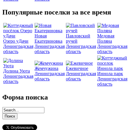
Популярные поселки за все время
Новая
Павловский
Медовая
Озеро уДачи
Екатериновка
ручей
Поляна
Ленинградская
Ленинградская
Ленинградская
Ленинградская
область
область
область
область
Жемчужина
Ежевичное
Долина Уюта
Ленинградская
Ленинградская
Иннола парк
Ленинградская
область
область
Ленинградская
область
область
Форма поиска