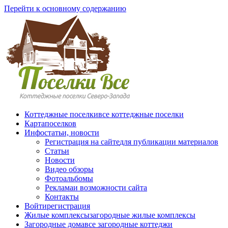
Перейти к основному содержанию
Коттеджные поселки
все коттеджные поселки
Карта
поселков
Инфо
статьи, новости
Регистрация на сайте
для публикации материалов
Статьи
Новости
Видео обзоры
Фотоальбомы
Реклама
и возможности сайта
Контакты
Войти
регистрация
Жилые комплексы
загородные жилые комплексы
Загородные дома
все загородные коттеджи