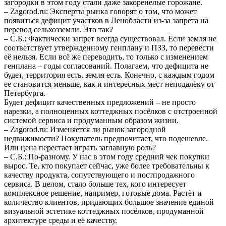
загородки в этом году стали даже закоренелые горожане.
– Zagorod.ru: Эксперты рынка говорят о том, что может
появиться дефицит участков в Ленобласти из-за запрета на
перевод сельхозземли. Это так?
– С.Б.: Фактически запрет всегда существовал. Если земля не
соответствует утвержденному генплану и ПЗЗ, то перевести
её нельзя. Если всё же переводить, то только с изменением
генплана – годы согласований. Полагаем, что дефицита не
будет, территория есть, земля есть. Конечно, с каждым годом
ее становится меньше, как и интересных мест неподалёку от
Петербурга.
Будет дефицит качественных предложений – не просто
нарезки, а полноценных коттеджных посёлков с отстроенной
системой сервиса и продуманным образом жизни.
– Zagorod.ru: Изменяется ли рынок загородной
недвижимости? Покупатель предпочитает, что подешевле.
Или цена перестает играть заглавную роль?
– С.Б.: По-разному. У нас в этом году средний чек покупки
вырос. Те, кто покупает сейчас, уже более требовательны к
качеству продукта, сопутствующего и постпродажного
сервиса. В целом, стало больше тех, кого интересует
комплексное решение, например, готовые дома. Растёт и
количество клиентов, придающих большое значение единой
визуальной эстетике коттеджных посёлков, продуманной
архитектуре среды и её качеству.