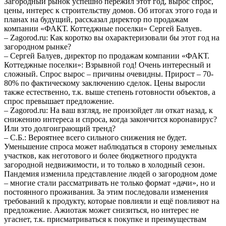
Загородный рынок успешно пережил этот год, вырос спрос,
цены, интерес к строительству домов. Об итогах этого года и
планах на будущий, рассказал директор по продажам
компании «ФАКТ. Коттеджные поселки» Сергей Балуев.
– Zagorod.ru: Как коротко вы охарактеризовали бы этот год на
загородном рынке?
– Сергей Балуев, директор по продажам компании «ФАКТ.
Коттеджные поселки»: Взрывной год! Очень интересный и
сложный. Спрос вырос – причины очевидны. Прирост – 70-
80% по фактическому заключению сделок. Цены выросли
также естественно, т.к. выше степень готовности объектов, а
спрос превышает предложение.
– Zagorod.ru: На ваш взгляд, не произойдет ли откат назад, к
снижению интереса и спроса, когда закончится коронавирус?
Или это долгоиграющий тренд?
– С.Б.: Вероятнее всего сильного снижения не будет.
Уменьшение спроса может наблюдаться в сторону земельных
участков, как неготового и более бюджетного продукта
загородной недвижимости, и то только в холодный сезон.
Пандемия изменила представление людей о загородном доме
– многие стали рассматривать не только формат «дачи», но и
постоянного проживания. За этим последовали изменения
требований к продукту, которые повлияли и ещё повлияют на
предложение. Ажиотаж может снизиться, но интерес не
угаснет, т.к. присматриваться к покупке и преимуществам