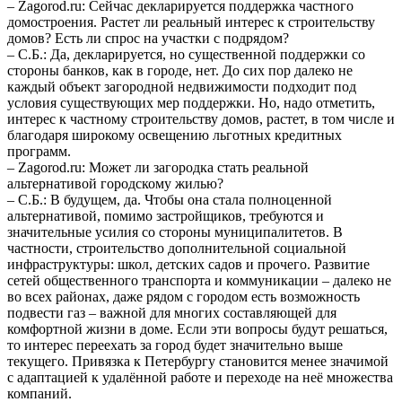
– Zagorod.ru: Сейчас декларируется поддержка частного
домостроения. Растет ли реальный интерес к строительству
домов? Есть ли спрос на участки с подрядом?
– С.Б.: Да, декларируется, но существенной поддержки со
стороны банков, как в городе, нет. До сих пор далеко не
каждый объект загородной недвижимости подходит под
условия существующих мер поддержки. Но, надо отметить,
интерес к частному строительству домов, растет, в том числе и
благодаря широкому освещению льготных кредитных
программ.
– Zagorod.ru: Может ли загородка стать реальной
альтернативой городскому жилью?
– С.Б.: В будущем, да. Чтобы она стала полноценной
альтернативой, помимо застройщиков, требуются и
значительные усилия со стороны муниципалитетов. В
частности, строительство дополнительной социальной
инфраструктуры: школ, детских садов и прочего. Развитие
сетей общественного транспорта и коммуникации – далеко не
во всех районах, даже рядом с городом есть возможность
подвести газ – важной для многих составляющей для
комфортной жизни в доме. Если эти вопросы будут решаться,
то интерес переехать за город будет значительно выше
текущего. Привязка к Петербургу становится менее значимой
с адаптацией к удалённой работе и переходе на неё множества
компаний.