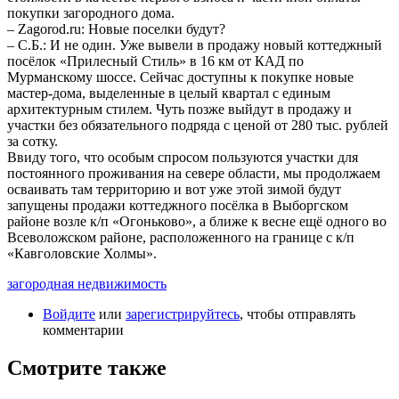
покупки загородного дома.
– Zagorod.ru: Новые поселки будут?
– С.Б.: И не один. Уже вывели в продажу новый коттеджный
посёлок «Прилесный Стиль» в 16 км от КАД по
Мурманскому шоссе. Сейчас доступны к покупке новые
мастер-дома, выделенные в целый квартал с единым
архитектурным стилем. Чуть позже выйдут в продажу и
участки без обязательного подряда с ценой от 280 тыс. рублей
за сотку.
Ввиду того, что особым спросом пользуются участки для
постоянного проживания на севере области, мы продолжаем
осваивать там территорию и вот уже этой зимой будут
запущены продажи коттеджного посёлка в Выборгском
районе возле к/п «Огоньково», а ближе к весне ещё одного во
Всеволожском районе, расположенного на границе с к/п
«Кавголовские Холмы».
загородная недвижимость
Войдите
или
зарегистрируйтесь
, чтобы отправлять
комментарии
Смотрите также