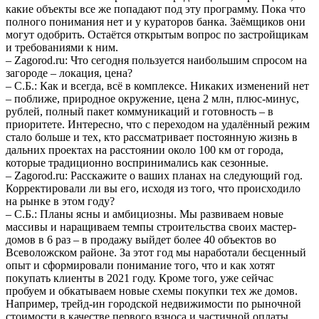
какие объекты все же попадают под эту программу. Пока что
полного понимания нет и у кураторов банка. Заёмщиков они
могут одобрить. Остаётся открытым вопрос по застройщикам
и требованиями к ним.
– Zagorod.ru: Что сегодня пользуется наибольшим спросом на
загороде – локация, цена?
– С.Б.: Как и всегда, всё в комплексе. Никаких изменений нет
– поближе, природное окружение, цена 2 млн, плюс-минус,
рублей, полный пакет коммуникаций и готовность – в
приоритете. Интересно, что с переходом на удалённый режим
стало больше и тех, кто рассматривает постоянную жизнь в
дальних проектах на расстоянии около 100 км от города,
которые традиционно воспринимались как сезонные.
– Zagorod.ru: Расскажите о ваших планах на следующий год.
Корректировали ли вы его, исходя из того, что происходило
на рынке в этом году?
– С.Б.: Планы ясны и амбициозны. Мы развиваем новые
массивы и наращиваем темпы строительства своих мастер-
домов в 6 раз – в продажу выйдет более 40 объектов во
Всеволожском районе. За этот год мы наработали бесценный
опыт и сформировали понимание того, что и как хотят
покупать клиенты в 2021 году. Кроме того, уже сейчас
пробуем и обкатываем новые схемы покупки тех же домов.
Например, трейд-ин городской недвижимости по рыночной
стоимости в качестве первого взноса и частичной оплаты