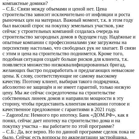
компактные домики?
– С.Б.: Связи между объемами и ценой нет. Цена
строительства зависит исключительно от инфляции и роста
рыночных цен на материал. Важный момент, т.к. в этом году
был высокий спрос на покупку земельных участков, уже
сейчас у строительных компаний создалась очередь на
строительство загородных домов в будущем году. Надёжные и
опытные компании с профессионалами уже загружены на
перспективу настолько, что свободных рук не хватает. В связи
с этим и цена на строительство поднимется. Кроме того,
подобная ситуация создаёт больше рисков для клиента, т.к.
появляется множество низкоквалифицированных бригад,
желающих быстро подзаработать и предлагающих невысокие
цены. К слову, соответствующие не самому высокому
качеству. Поэтому клиент, выбирая такого подрядчика,
абсолютно не защищён и не имеет гарантий, только низкую
цену. Мы же сейчас сосредоточены на строительстве
собственных линеек домов и направили мощности в эту
сторону, чтобы предоставить клиентам компании готовое и
качественное предложение с гарантиями в 2021 году.
– Zagorod.ru: Немного про ипотеку. Банк «ДОМ.РФ», как я
понял, сейчас дает ипотеку на строительство дома и на
покупку участка – вы работаете по этой программе?
– С.Б.: Да, все верно. Но по данной программе сделок пока не
было. Сейчас есть вопросы по аккредитации застройщика,