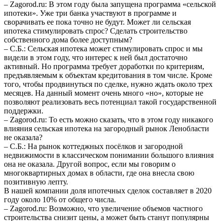
– Zagorod.ru: В этом году была запущена программа «сельской
ипотеки». Уже три банка участвуют в программе и
сворачивать ее пока точно не будут. Может ли сельская
ипотека стимулировать спрос? Сделать строительство
собственного дома более доступным?
– С.Б.: Сельская ипотека может стимулировать спрос и мы
видели в этом году, что интерес к ней был достаточно
активный. Но программа требует доработки по критериям,
предъявляемым к объектам кредитования в том числе. Кроме
того, чтобы продвинуться по сделке, нужно ждать около трех
месяцев. На данный момент очень много «но», которые не
позволяют реализовать весь потенциал такой государственной
поддержки.
– Zagorod.ru: То есть можно сказать, что в этом году никакого
влияния сельская ипотека на загородный рынок Ленобласти
не оказала?
– С.Б.: На рынок коттеджных посёлков и загородной
недвижимости в классическом понимании большого влияния
она не оказала. Другой вопрос, если мы говорим о
многоквартирных домах в области, где она внесла свою
позитивную лепту.
В нашей компании доля ипотечных сделок составляет в 2020
году около 10% от общего числа.
– Zagorod.ru: Возможно, что увеличение объемов частного
строительства снизит цены, а может быть станут популярны