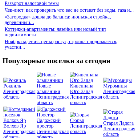
Разворот налоговой темы
Чек-лист: как проверить что вас не оставят без воды, газа и...
«Загородка» дошла до баланса: июньская стройка,
деревянный...
Коттеджи-апартаменты: лазейка или новый тип
недвижимости
Ноябрь падения: цены растут, стройка продолжается,
участки...
Популярные поселки за сегодня
Роквиль
Новые
Кивеннапа
Муромицы
Ленинградская
ольшаники
Юго-Запад
Ленинградская
область
Ленинградская
Ленинградская
область
область
область
Ладожский
Сюрья
Старая Ладога
Волхов Яр
простор
Ленинградская
Ленинградская
Ленинградская
Ленинградская
область
область
область
область