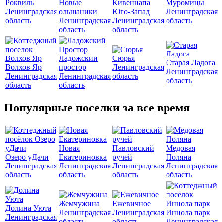
Роквиль
Новые
Кивеннапа
Муромицы
Ленинградская
ольшаники
Юго-Запад
Ленинградская
область
Ленинградская
Ленинградская
область
область
область
Ладожский
Сюрья
Старая Ладога
Волхов Яр
простор
Ленинградская
Ленинградская
Ленинградская
Ленинградская
область
область
область
область
Популярные поселки за все время
Новая
Павловский
Медовая
Озеро уДачи
Екатериновка
ручей
Поляна
Ленинградская
Ленинградская
Ленинградская
Ленинградская
область
область
область
область
Жемчужина
Ежевичное
Долина Уюта
Ленинградская
Ленинградская
Иннола парк
Ленинградская
область
область
Ленинградская