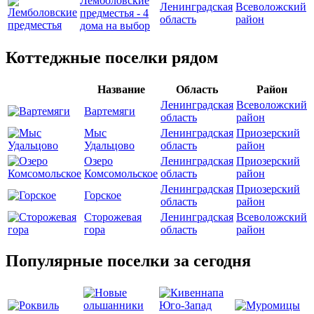
Лемболовские
Ленинградская
Всеволожский
предместья - 4
область
район
дома на выбор
Коттеджные поселки рядом
Название
Область
Район
Ленинградская
Всеволожский
Вартемяги
область
район
Мыс
Ленинградская
Приозерский
Удальцово
область
район
Озеро
Ленинградская
Приозерский
Комсомольское
область
район
Ленинградская
Приозерский
Горское
область
район
Сторожевая
Ленинградская
Всеволожский
гора
область
район
Популярные поселки за сегодня