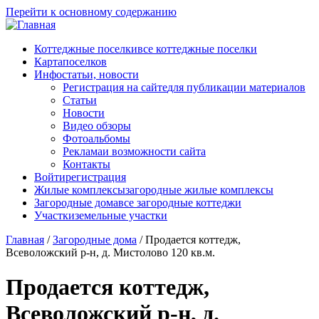
Перейти к основному содержанию
Коттеджные поселки
все коттеджные поселки
Карта
поселков
Инфо
статьи, новости
Регистрация на сайте
для публикации материалов
Статьи
Новости
Видео обзоры
Фотоальбомы
Реклама
и возможности сайта
Контакты
Войти
регистрация
Жилые комплексы
загородные жилые комплексы
Загородные дома
все загородные коттеджи
Участки
земельные участки
Главная
/
Загородные дома
/
Продается коттедж,
Всеволожский р-н, д. Мистолово 120 кв.м.
Продается коттедж,
Всеволожский р-н, д.