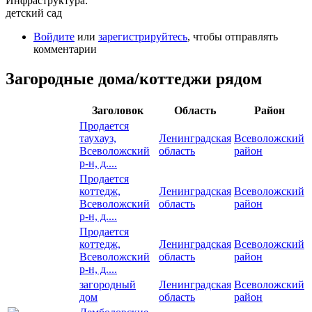
Инфраструктура:
детский сад
Войдите
или
зарегистрируйтесь
, чтобы отправлять
комментарии
Загородные дома/коттеджи рядом
Заголовок
Область
Район
Продается
таухауз,
Ленинградская
Всеволожский
Всеволожский
область
район
р-н, д....
Продается
коттедж,
Ленинградская
Всеволожский
Всеволожский
область
район
р-н, д....
Продается
коттедж,
Ленинградская
Всеволожский
Всеволожский
область
район
р-н, д....
загородный
Ленинградская
Всеволожский
дом
область
район