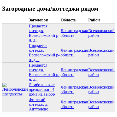
Загородные дома/коттеджи рядом
Заголовок
Область
Район
Продается
коттедж,
Ленинградская
Всеволожский
Всеволожский р-
область
район
н, д....
Продается
коттедж,
Ленинградская
Всеволожский
Всеволожский р-
область
район
н, д....
Продается
коттедж,
Ленинградская
Всеволожский
Всеволожский р-
область
район
н, д....
Лемболовские
Ленинградская
Всеволожский
предместья - 4
область
район
дома на выбор
Финский
Ленинградская
Всеволожский
коттедж, д.
область
район
Хиттолово