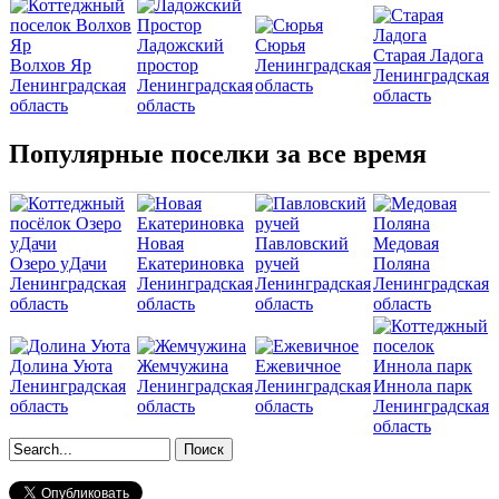
Ладожский
Сюрья
Старая Ладога
Волхов Яр
простор
Ленинградская
Ленинградская
Ленинградская
Ленинградская
область
область
область
область
Популярные поселки за все время
Новая
Павловский
Медовая
Озеро уДачи
Екатериновка
ручей
Поляна
Ленинградская
Ленинградская
Ленинградская
Ленинградская
область
область
область
область
Долина Уюта
Жемчужина
Ежевичное
Ленинградская
Ленинградская
Ленинградская
Иннола парк
область
область
область
Ленинградская
область
Форма поиска