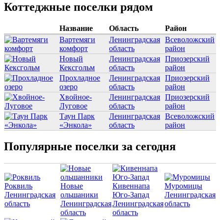
Коттеджные поселки рядом
Название
Область
Район
Вартемяги
Ленинградская
Всеволожский
комфорт
область
район
Новый
Ленинградская
Приозерский
Кексгольм
область
район
Прохладное
Ленинградская
Приозерский
озеро
область
район
Хвойное-
Ленинградская
Приозерский
Луговое
область
район
Таун Парк
Ленинградская
Всеволожский
«Энкола»
область
район
Популярные поселки за сегодня
Роквиль
Новые
Кивеннапа
Муромицы
Ленинградская
ольшаники
Юго-Запад
Ленинградская
область
Ленинградская
Ленинградская
область
область
область