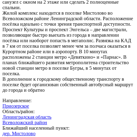
санузел с окном на 2 этаже или сделать 2 полноценные
спальни.
Жилой комплекс находится в поселке Мистолово во
Всеволожском районе Ленинградской области. Расположение
посёлка идеально с точки зрения транспортной доступности.
Проспект Культуры и проспект Энгельса – две магистрали,
позволяющие быстро выехать из города в направлении
посёлка или наоборот попасть в мегаполис. Развязка на КАД
в 7 км от поселка позволяет менее чем за полчаса оказаться в
Курортном районе или в аэропорту. В 10 минутах
расположены 2 станции метро «Девяткино» и «Парнас». В
планах ближайшего развития метрополитена строительство
новой станции метро в поселке Бугры, в 5 минутах от
поселка.
В дополнение к городскому общественному транспорту в
поселке будет организован собственный автобусный маршрут
до города и обратно
Направление:
Приозерское
Область/район:
Ленинградская область
Всеволожский район
Ближайший населенный пункт:
дер. Мистолово