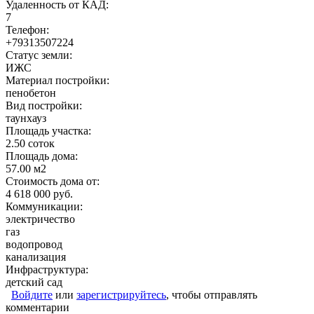
Удаленность от КАД:
7
Телефон:
+79313507224
Статус земли:
ИЖС
Материал постройки:
пенобетон
Вид постройки:
таунхауз
Площадь участка:
2.50 соток
Площадь дома:
57.00 м2
Стоимость дома от:
4 618 000 руб.
Коммуникации:
электричество
газ
водопровод
канализация
Инфраструктура:
детский сад
Войдите
или
зарегистрируйтесь
, чтобы отправлять
комментарии