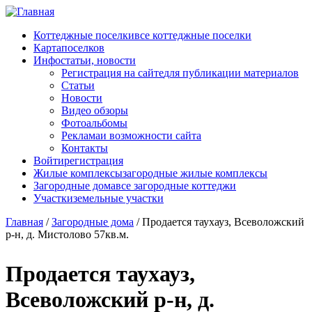
Перейти к основному содержанию
Коттеджные поселки
все коттеджные поселки
Карта
поселков
Инфо
статьи, новости
Регистрация на сайте
для публикации материалов
Статьи
Новости
Видео обзоры
Фотоальбомы
Реклама
и возможности сайта
Контакты
Войти
регистрация
Жилые комплексы
загородные жилые комплексы
Загородные дома
все загородные коттеджи
Участки
земельные участки
Главная
/
Загородные дома
/
Продается таухауз, Всеволожский
р-н, д. Мистолово 57кв.м.
Продается таухауз,
Всеволожский р-н, д.