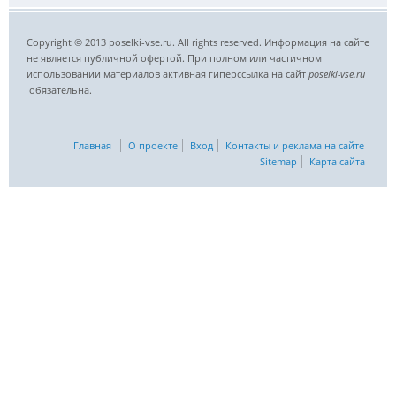
Copyright © 2013 poselki-vse.ru. All rights reserved. Информация на сайте
не является публичной офертой. При полном или частичном
использовании материалов активная гиперссылка на сайт
poselki-vse.ru​
обязательна.
Главная
О проекте
Вход
Контакты и реклама на сайте
Sitemap
Карта сайта