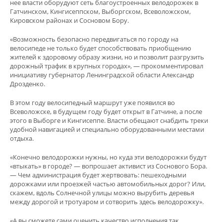
нее власти оборудуют сеть благоустроенных велодорожек в
Гатчинском, Кингисеппском, Выборгском, Всеволожском,
Кировском районах и Сосновом Бору.
«Возможность безопасно передвигаться по городу на
велосипеде не только будет способствовать приобщению
жителей к здоровому образу жизни, но и позволит разгрузить
дорожный трафик в крупных городах», — прокомментировал
инициативу губернатор Ленинградской области Александр
Дрозденко.
В этом году велосипедный маршрут уже появился во
Всеволожске, в будущем году будет открыт в Гатчине, а после
этого в Выборге и Кингисеппе. Власти обещают снабдить треки
удобной навигацией и специально оборудованными местами
отдыха.
«Конечно велодорожки нужны, но куда эти велодорожки будут
«втыкать» в городе? — вопрошает активист из Соснового Бора.
— Чем администрация будет жертвовать: пешеходными
дорожками или проезжей частью автомобильных дорог? Или,
скажем, вдоль Солнечной улицы можно вырубить деревья
между дорогой и тротуаром и сотворить здесь велодорожку».
«А вы сможете сами оценить качество исполнения так