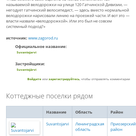
называемой велодорожки на улице 120 Гатчинской Дивизии, —
негодует гатчинский велосипедист, — здесь вместо нормальной
велодорожки нарисовали линию на проезжей части. И вот это —
власти назвали «велодорожкой». Или это был не совсем
системный подход?»
источник:
www.zagorod.ru
Официальное название:
Suvantojarvi
Застройщики:
Suvantojärvi
Войдите
или
зарегистрируйтесь
, чтобы отправлять комментарии
Коттеджные поселки рядом
Название
Область
Район
Suvantojarvi
Ленинградская
Приозерский
область
район