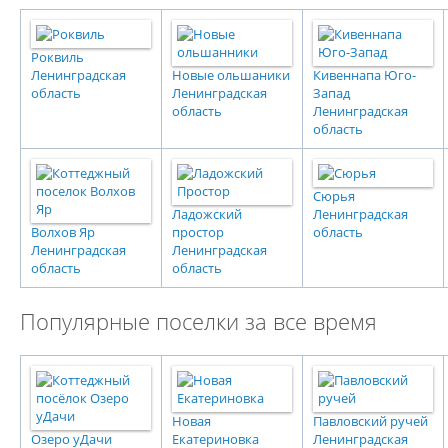
Роквиль
Ленинградская
Новые ольшаники
Кивеннапа Юго-
область
Ленинградская
Запад
область
Ленинградская
область
Сюрья
Ладожский
Ленинградская
Волхов Яр
простор
область
Ленинградская
Ленинградская
область
область
Популярные поселки за все время
Новая
Павловский ручей
Озеро уДачи
Екатериновка
Ленинградская