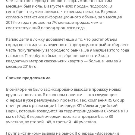
чем за тот же период прошлого года. Особенно плохим
месяцем был июль. В августе число продаж подросло. В
сентябре – не уменьшилось, что весьма неплохо. В целом,
согласно статистике информационного обмена, за 9 месяцев
2017-го года прошло на 7% меньше продаж, чем в
соответствующий период прошлого года.
Каплю дегтя в ложку добавляет еще и то, что растет объем
городского жилья, выведенного в продажу, который «отбирает»
часть покупателей у загородного рынка. За 9 месяцев этого года
на рынок Петербурга было «выброшено» почти 3 млн
квадратных метров свеженьких квартир — больше, чем за 9
месяцев 2016-го.
Свежее предложение
В сентябре не было зафиксировано выхода в продажу новых
крупных поселков. В основном новинки — это следующие
очереди в уже реализуемых проектах. Так, компания R5 Group
приступила к реализации III очереди КП «Александрийский
Парк», который возводится на территории деревни Скотное в 10
км от КАД. В первой очереди поселка в продаже было 38
участков, во второй - 48, в третьей - 40 участков.
Группа «Стинком» вывела на рынок II очередь «Заозерья» в