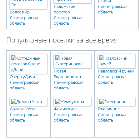
Сюрья
Ладожский
Ленинградская
Волхов Яр
простор
область
Ленинградская
Ленинградская
область
область
Популярные поселки за все время
Новая
Павловский ручей
Озеро уДачи
Екатериновка
Ленинградская
Ленинградская
Ленинградская
область
область
область
Долина Уюта
Жемчужина
Ежевичное
Ленинградская
Ленинградская
Ленинградская
область
область
область