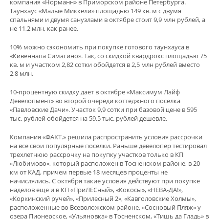
компания «Норманн» в Приморском районе Петербурга.
Таунхаус «Малые Миккели» площадью 149 кв. м с двумя
спальнями и двумя санузлами в октябре стоит 9,9 млн рублей, а
не 11,2 млн, как ранее.
10% можно сэкономить при покупке готового таунхауса в
«Кивеннапа Симагино». Так, со скидкой квардрокс площадью 75
кв. м и участком 2,82 сотки обойдется в 2,5 млн рублей вместо
2,8 млн.
10-процентную скидку дает в октябре «Максимум Лайф
Девелопмент» во второй очереди коттеджного поселка
«Павловские Дачи». Участок 9,9 сотки при базовой цене в 595
тыс. рублей обойдется на 59,5 тыс. рублей дешевле.
Компания «ФАКТ.» решила распространить условия рассрочки
на все свои популярные поселки. Раньше девелопер тестировал
трехлетнюю рассрочку на покупку участков только в КП
«Любимово», который расположен в Тосненском районе, в 20
км от КАД, причем первые 18 месяцев проценты не
начислялись. С октября такие условия действуют при покупке
наделов еще и в КП «ПриЛЕСный», «Кокосы», «НЕВА-ДА!»,
«Коркинский ручей», «Прилесный 2», «Кавголовские Холмы»,
расположенные во Всеволожском районе, «Сосновый Пляж» у
озера Пионерское, «Ульяновка» в Тосненском, «Тишь да Гладь» в