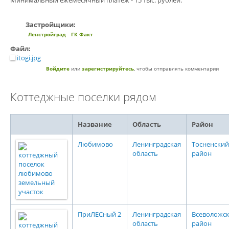
Минимальный ежемесячный платеж - 15 тыс. рублей.
Застройщики:
Ленстройград
ГК Факт
Файл:
itogi.jpg
Войдите
или
зарегистрируйтесь
, чтобы отправлять комментарии
Коттеджные поселки рядом
Название
Область
Район
Любимово
Ленинградская
Тосненский
область
район
ПриЛЕСный 2
Ленинградская
Всеволожс
область
район