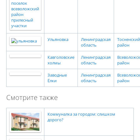
Ульяновка
Ленинградская
Тосненский
область
район
Кавголовские
Ленинградская
Всеволожс
холмы
область
район
Заводные
Ленинградская
Всеволожс
Ёлки
область
район
Смотрите также
Коммуналка за городом: слишком
дорого?