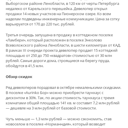
Выборгском районе Ленобласти, в 120 км от черты Петербурга
недалеко от Карельского перешейка. Девелопер открыл
продажи 14 новых участков на Пионерском озере. Ко всем
наделам подведены инженерные коммуникации. Цена за сотку
варьируется от 170 до 220 тыс. рублей.
Третья очередь запущена в продажу в коттеджном поселке
«Ламбери», который расположен в поселке Энколово
Всеволожского района Ленобласти, в шести километрах от КАД.
В рамках III очереди проекта девелопер продает 15 коттеджей
площадью от 250 до 750 «квадратов» стоимостью от 30 млн
рублей. Самые дороги дома, строящиеся на берегу пруда,
обойдутся в 41,5 млн.
Обзор скидок
Ряд девелоперов порадовал в октябре немаленькими скидками.
В поселке «Aurinko Бор» можно приобрести таунхаус с
дисконтом в 30%. Так, по акции стоимость таунхауса с тремя
комнатами общей площадью 141 кв. м составит 7,2 млн рублей
— дешевле на 3 млн рублей от базовой стоимости.
Чуть меньше — 1,3 млн рублей — можно сэкономить, став
новоселом в поселке «Норманндия», который возводит