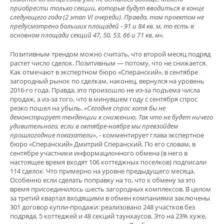
приобрести только секции, которые будут вводиться в конце
следующего года (2 этап
VI
очереди). Правда, там проектом не
предусмотрено больших площадей - 91 и 84 кв. м, то есть в
основном площади секций 47, 50, 53, 66 и 71 кв. м».
Позитивным трендом можно считать, что второй месяц подряд
растет число сделок. Позитивным — потому, что не снижается.
Как отмечают в экспертном бюро «Сперанский», в сентябре
загородный рынок по сделкам, наконец, вернулся на уровень
2016-го года. Правда, это произошло не из-за подъема числа
продаж, а из-за того, что в минувшем году с сентября спрос
резко пошел на убыль.
«Сегодня спрос хотя бы не
демонстрирует тенденции к снижению. Так что не будет ничего
удивительного, если в октябре-ноябре мы превзойдем
прошлогодние показатели»
, - комментирует глава экспертное
бюро «Сперанский» Дмитрий Сперанский. По его словам, в
сентябре участники информационного обмена (в него в
настоящее время входят 106 коттеджных поселков) подписали
114 сделок. Что примерно на уровне предыдущего месяца.
Особенно если сделать поправку на то, что к обмену за это
время присоединилось шесть загородных комплексов. В целом
за третий квартал входящими в обмен компаниями заключены
301 договор купли-продажи: реализовано 248 участков без
подряда, 5 коттеджей и 48 секций таунхаусов. Это на 23% хуже,