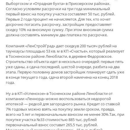
Выборгском и «Отрадная бухта» в Приозерском районах.
Согласно условиям рассрочки на три года минимальный
первый взнос на покупку участка составляет 50 тыс. рублей.
Первые 2 года процент не начисляется. Для тех, кто хочет
досрочно погасить рассрочку, застройщик предоставляет
скидку 10% на вносимую сумму. При этом вносимая сумма
должна составлять минимум два платежа по рассрочке.
Компания «ЛенСтройГрад» дает скидкув 200 тысяч рублей на
таунхаусы площадью 53 кв. м в КП «Счастье», который реализует
в Тосненском районе Ленобласти, в деревне Федоровское.
Строительство объекта идет в несколько очередей: первые пять
уже сданы, а сдача последней, шестой очереди, разбита на два
этапа. Первую половину домов застройщик планирует сдать уже
в конце текущего года, сдача второй намечена на конец 2018
года.
Ну а в КП «Успенское» в Тосненском районе Ленобласти от
компании «Леннорд» можно воспользоваться недорогой
ипотекой — редкой для загородного рынка. Кредит со ставкой
7% годовых можно взять на покупку земли сроком, правда,
всего на 5 лет и первоначальным взносом не менее 30%.Так, при
покупке участка №33 стоимостью 885 тыс. рублей
первоначальный взнос составит 265,5 тыс. рублей.