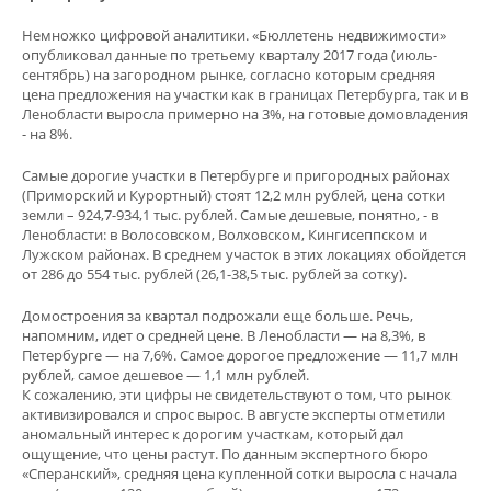
Немножко цифровой аналитики. «Бюллетень недвижимости»
опубликовал данные по третьему кварталу 2017 года (июль-
сентябрь) на загородном рынке, согласно которым средняя
цена предложения на участки как в границах Петербурга, так и в
Ленобласти выросла примерно на 3%, на готовые домовладения
- на 8%.
Самые дорогие участки в Петербурге и пригородных районах
(Приморский и Курортный) стоят 12,2 млн рублей, цена сотки
земли – 924,7-934,1 тыс. рублей. Самые дешевые, понятно, - в
Ленобласти: в Волосовском, Волховском, Кингисеппском и
Лужском районах. В среднем участок в этих локациях обойдется
от 286 до 554 тыс. рублей (26,1-38,5 тыс. рублей за сотку).
Домостроения за квартал подрожали еще больше. Речь,
напомним, идет о средней цене. В Ленобласти — на 8,3%, в
Петербурге — на 7,6%. Самое дорогое предложение — 11,7 млн
рублей, самое дешевое — 1,1 млн рублей.
К сожалению, эти цифры не свидетельствуют о том, что рынок
активизировался и спрос вырос. В августе эксперты отметили
аномальный интерес к дорогим участкам, который дал
ощущение, что цены растут. По данным экспертного бюро
«Сперанский», средняя цена купленной сотки выросла с начала