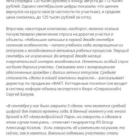
лета (порядка 120 тысяч рублей) к концу августа до 172 тысяч
рублей. Однако сентябрьские цифры показали, что ценник
вернулся на круги своя (в частности по участкам), и средняя
цена снизилась до 125 тысяч рублей за сотку.
Впрочем, некоторые компании, наоборот, именно осенью
почувствовали увеличение спроса на дорогие участки и
объекты.
«Небольшое затишье в первой декаде сентября
сезонная особенность – начало учебного года, возвращение из
отпусков и возобновление активных рабочих процессов. Текущий
сентябрь не исключение. Во второй декаде месяца
покупательский интерес возобновился. Отметили особый спрос
на более дорогие участки. Связываем это с возвращением
обеспеченных граждан с долгих летних отпусков. Средняя
стоимость сделки в нашей компании выросла»
, - рассказывает
директор по продажам «ФАКТ. Коттеджные поселки» (не входит
в систему информ-обмена экспертного бюро «Сперанский»)
Сергей Балуев.
«В сентябре у нас было закрыто 5 сделок, что является средней
цифрой для такого времени года. В данный момент у нас много
броней в КП «Александрийский Парк», но говорить о сделках в
этом случае пока рано,
- отмечает гендиректор R5 Group
Александр Козлов. -
Если говорить об изменениях на рынке, то
сейчас, как я заметил, довольно ходовыми участками стали