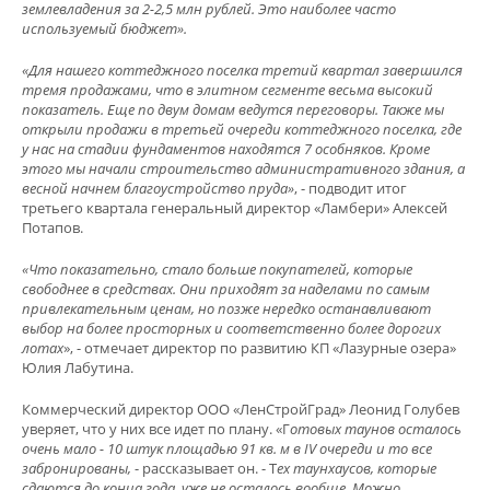
землевладения за 2-2,5 млн рублей. Это наиболее часто
используемый бюджет».
«Для нашего коттеджного поселка третий квартал завершился
тремя продажами, что в элитном сегменте весьма высокий
показатель. Еще по двум домам ведутся переговоры. Также мы
открыли продажи в третьей очереди коттеджного поселка, где
у нас на стадии фундаментов находятся 7 особняков. Кроме
этого мы начали строительство административного здания, а
весной начнем благоустройство пруда»
, - подводит итог
третьего квартала генеральный директор «Ламбери» Алексей
Потапов.
«Что показательно, стало больше покупателей, которые
свободнее в средствах. Они приходят за наделами по самым
привлекательным ценам, но позже нередко останавливают
выбор на более просторных и соответственно более дорогих
лотах
», - отмечает директор по развитию КП «Лазурные озера»
Юлия Лабутина.
Коммерческий директор ООО «ЛенСтройГрад» Леонид Голубев
уверяет, что у них все идет по плану. «Г
отовых таунов осталось
очень мало - 10 штук площадью 91 кв. м в
IV
очереди
и то все
забронированы,
- рассказывает он. - Т
ех таунхаусов, которые
сдаются до конца года, уже не осталось вообще. Можно