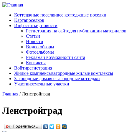
Перейти к основному содержанию
Коттеджные поселки
все коттеджные поселки
Карта
поселков
Инфо
статьи, новости
Регистрация на сайте
для публикации материалов
Статьи
Новости
Видео обзоры
Фотоальбомы
Реклама
и возможности сайта
Контакты
Войти
регистрация
Жилые комплексы
загородные жилые комплексы
Загородные дома
все загородные коттеджи
Участки
земельные участки
Главная
/
Ленстройград
Ленстройград
Поделиться…