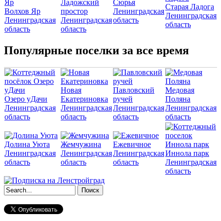
Ладожский
Сюрья
Старая Ладога
Волхов Яр
простор
Ленинградская
Ленинградская
Ленинградская
Ленинградская
область
область
область
область
Популярные поселки за все время
Новая
Павловский
Медовая
Озеро уДачи
Екатериновка
ручей
Поляна
Ленинградская
Ленинградская
Ленинградская
Ленинградская
область
область
область
область
Долина Уюта
Жемчужина
Ежевичное
Ленинградская
Ленинградская
Ленинградская
Иннола парк
область
область
область
Ленинградская
область
Форма поиска