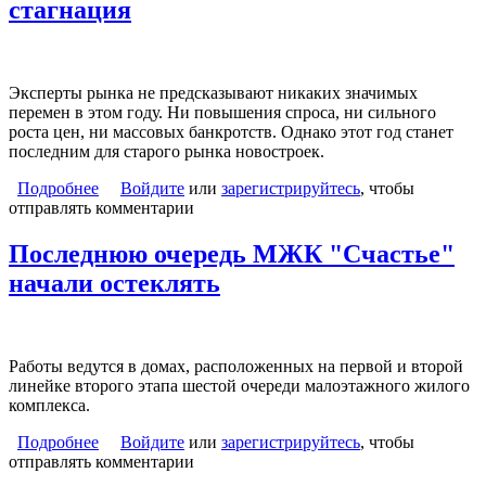
стагнация
Эксперты рынка не предсказывают никаких значимых
перемен в этом году. Ни повышения спроса, ни сильного
роста цен, ни массовых банкротств. Однако этот год станет
последним для старого рынка новостроек.
Подробнее
о Что ждет рынок в 2018 году: рекордные объемы,
Войдите
или
зарегистрируйтесь
, чтобы
отправлять комментарии
рост цен или стагнация
Последнюю очередь МЖК "Счастье"
начали остеклять
Работы ведутся в домах, расположенных на первой и второй
линейке второго этапа шестой очереди малоэтажного жилого
комплекса.
Подробнее
о Последнюю очередь МЖК "Счастье" начали
Войдите
или
зарегистрируйтесь
, чтобы
отправлять комментарии
остеклять