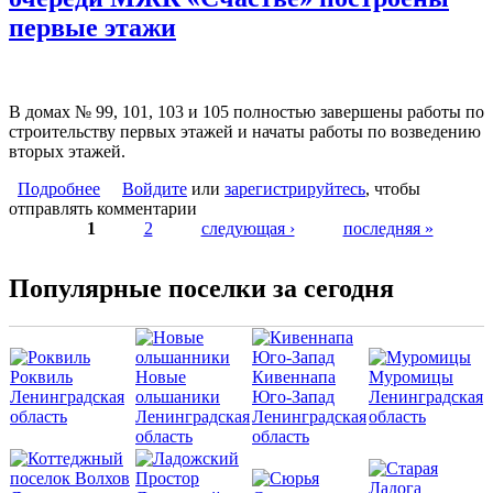
первые этажи
В домах № 99, 101, 103 и 105 полностью завершены работы по
строительству первых этажей и начаты работы по возведению
вторых этажей.
Подробнее
о В таунхаусах второго этапа шестой очереди МЖК
Войдите
или
зарегистрируйтесь
, чтобы
отправлять комментарии
«Счастье» построены первые этажи
1
2
следующая ›
последняя »
Страницы
Популярные поселки за сегодня
Роквиль
Новые
Кивеннапа
Муромицы
Ленинградская
ольшаники
Юго-Запад
Ленинградская
область
Ленинградская
Ленинградская
область
область
область