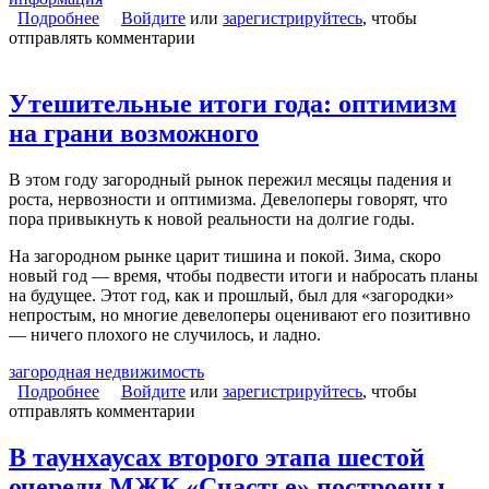
Подробнее
о Бессрочное строительство: кто сдал и не сдал
Войдите
или
зарегистрируйтесь
, чтобы
отправлять комментарии
дома в срок в 2017 году?
Утешительные итоги года: оптимизм
на грани возможного
В этом году загородный рынок пережил месяцы падения и
роста, нервозности и оптимизма. Девелоперы говорят, что
пора привыкнуть к новой реальности на долгие годы.
На загородном рынке царит тишина и покой. Зима, скоро
новый год — время, чтобы подвести итоги и набросать планы
на будущее. Этот год, как и прошлый, был для «загородки»
непростым, но многие девелоперы оценивают его позитивно
— ничего плохого не случилось, и ладно.
загородная недвижимость
Подробнее
о Утешительные итоги года: оптимизм на грани
Войдите
или
зарегистрируйтесь
, чтобы
отправлять комментарии
возможного
В таунхаусах второго этапа шестой
очереди МЖК «Счастье» построены