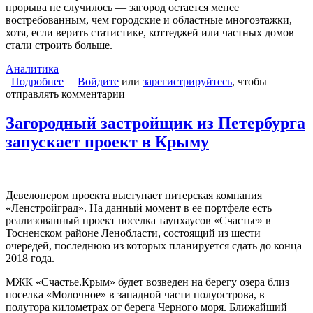
прорыва не случилось — загород остается менее
востребованным, чем городские и областные многоэтажки,
хотя, если верить статистике, коттеджей или частных домов
стали строить больше.
Аналитика
Подробнее
о Загородный синдром роста
Войдите
или
зарегистрируйтесь
, чтобы
отправлять комментарии
Загородный застройщик из Петербурга
запускает проект в Крыму
Девелопером проекта выступает питерская компания
«Ленстройград». На данный момент в ее портфеле есть
реализованный проект поселка таунхаусов «Счастье» в
Тосненском районе Ленобласти, состоящий из шести
очередей, последнюю из которых планируется сдать до конца
2018 года.
МЖК «Счастье.Крым» будет возведен на берегу озера близ
поселка «Молочное» в западной части полуострова, в
полутора километрах от берега Черного моря. Ближайший