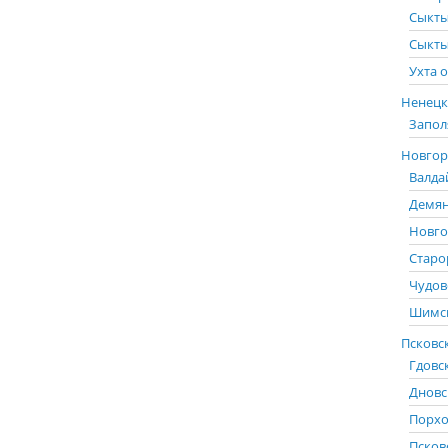
Сыкты
Сыкты
Ухта о
Ненецк
Запол
Новгоро
Валда
Демян
Новго
Старо
Чудов
Шимск
Псковск
Гдовс
Дновс
Порхо
Псков