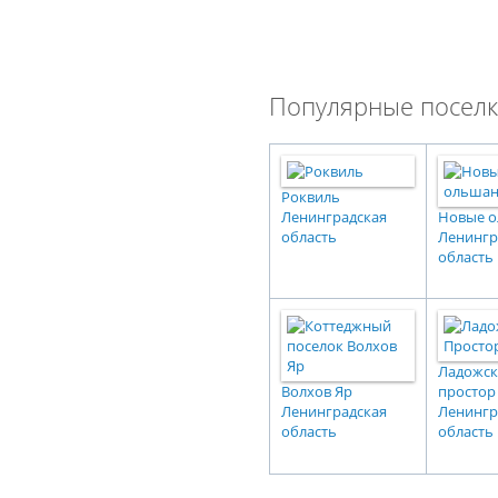
Популярные поселк
Роквиль
Ленинградская
Новые 
область
Ленингр
область
Ладожс
Волхов Яр
простор
Ленинградская
Ленингр
область
область