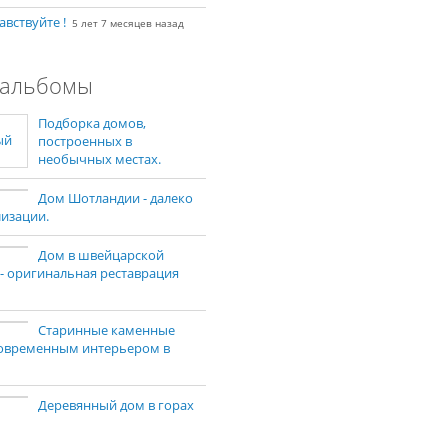
авствуйте !
5 лет 7 месяцев назад
альбомы
Подборка домов,
построенных в
необычных местах.
Дом Шотландии - далеко
лизации.
Дом в швейцарской
 - оригинальная реставрация
Старинные каменные
современным интерьером в
Деревянный дом в горах