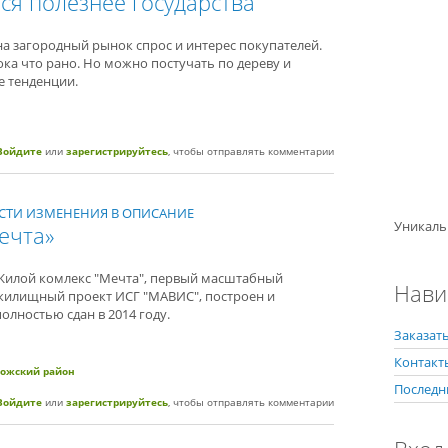
ся полезнее государства
 на загородный рынок спрос и интерес покупателей.
ока что рано. Но можно постучать по дереву и
 тенденции.
 сам пошел в рост: коронавирус оказался полезнее государства
Войдите
или
зарегистрируйтесь
, чтобы отправлять комментарии
НЕСТИ ИЗМЕНЕНИЯ В ОПИСАНИЕ
Уникаль
ечта»
Жилой комлекс "Мечта", первый масштабный
Нави
жилищный проект ИСГ "МАВИС", построен и
полностью сдан в 2014 году.
Заказать
Контакт
ложский район
Последн
комплекс «Мечта»
Войдите
или
зарегистрируйтесь
, чтобы отправлять комментарии