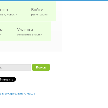
нфо
Войти
атьи, новости
регистрация
ма
Участки
и
земельные участки
а поиска