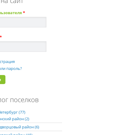
 на сайт
льзователя
*
*
страция
ли пароль?
лог поселков
етербург (77)
нский район (2)
дворцовый район (6)