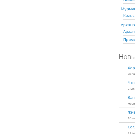
Мурман
Кольс
Арханге
Арханг
Примо
Новы
Хор
меся
Что
2 ме
Зап
меся
Жив
10 м
Сог
11 м