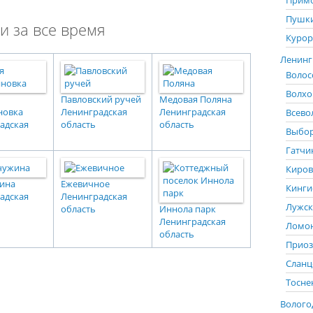
Примо
Пушки
и за все время
Курор
Ленингр
Волос
Волхо
Павловский ручей
Медовая Поляна
новка
Ленинградская
Ленинградская
Всево
адская
область
область
Выбор
Гатчи
Киров
ина
Ежевичное
Кинги
адская
Ленинградская
Лужск
область
Иннола парк
Ленинградская
Ломон
область
Приоз
Сланц
Тосне
Вологод