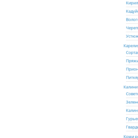
Кирил
Кадуй
Волог
Череп
Устюж
Карелия
Сорта
Пряжи
Прион
Питкя
Калинин
Советс
Зелен
Калин
Гурье
Гвард
Коми р