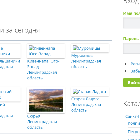
Вход
Имя по
и за сегодня
Пароль
Муромицы
ольшаники
Кивеннапа Юго-
Ленинградская
Реги
адская
Запад
область
Забы
Ленинградская
область
Старая Ладога
Ката
кий
Ленинградская
область
адская
Сюрья
Санкт-П
Ленинградская
Колпи
область
Петро