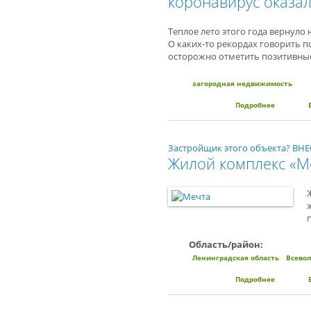
коронавирус оказал
Теплое лето этого года вернуло
О каких-то рекордах говорить п
осторожно отметить позитивные
загородная недвижимость
Подробнее
о Загород
Застройщик этого объекта? В
Жилой комплекс «М
Область/район:
Ленинградская область
Всево
Подробнее
о Жилой 