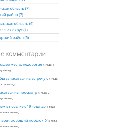
ская область (7)
кий район (7)
льская область (6)
ельск округ (1)
рский район (5)
е комментарии
ошее место, недорогие
4 года 1
ц назад
бы записаться на встречу с
4 года
сяца назад
исаться на просмотр
4 года 2
ца назад
ем в поселке с 19 года, до
4 года
есяцев назад
ласен, хороший посёлок! У
4 года
есяцев назад