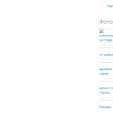
Здр
Фото
от циви
деревне
сарая.
дома с 
глуши.
Канады.