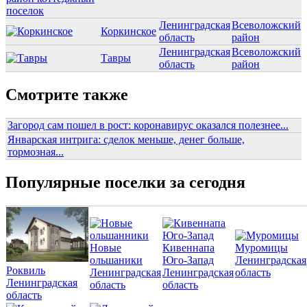
Ленинградская
Всеволожский
Коркинское
область
район
Ленинградская
Всеволожский
Тавры
область
район
Смотрите также
Загород сам пошел в рост: коронавирус оказался полезнее...
Январская интрига: сделок меньше, денег больше,
тормозная...
Популярные поселки за сегодня
Новые
Кивеннапа
Муромицы
ольшаники
Юго-Запад
Ленинградская
Роквиль
Ленинградская
Ленинградская
область
Ленинградская
область
область
область