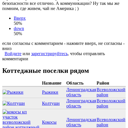
безопасности все отлично. А коммуникации? Ну так мы же
помним, где живем, чай не Америка ; )
Вверх
50%
down
50%
если согласны с комментарием - нажмите вверх, не согласны -
вниз
Войдите
или
зарегистрируйтесь
, чтобы отправлять
комментарии
Коттеджные поселки рядом
Название
Область
Район
Ленинградская
Всеволожский
Рыжики
область
район
Ленинградская
Всеволожский
Колтуши
область
район
Ленинградская
Всеволожский
Кокосы
область
район