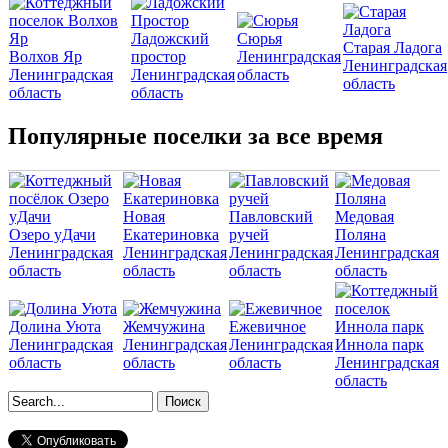
Ладожский
Сюрья
Старая Ладога
Волхов Яр
простор
Ленинградская
Ленинградская
Ленинградская
Ленинградская
область
область
область
область
Популярные поселки за все время
Новая
Павловский
Медовая
Озеро уДачи
Екатериновка
ручей
Поляна
Ленинградская
Ленинградская
Ленинградская
Ленинградская
область
область
область
область
Долина Уюта
Жемчужина
Ежевичное
Ленинградская
Ленинградская
Ленинградская
Иннола парк
область
область
область
Ленинградская
область
Форма поиска