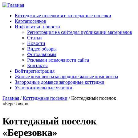
Перейти к основному содержанию
Коттеджные поселки
все коттеджные поселки
Карта
поселков
Инфо
статьи, новости
Регистрация на сайте
для публикации материалов
Статьи
Новости
Видео обзоры
Фотоальбомы
Реклама
и возможности сайта
Контакты
Войти
регистрация
Жилые комплексы
загородные жилые комплексы
Загородные дома
все загородные коттеджи
Участки
земельные участки
Главная
/
Коттеджные поселки
/
Коттеджный поселок
«Березовка»
Коттеджный поселок
«Березовка»