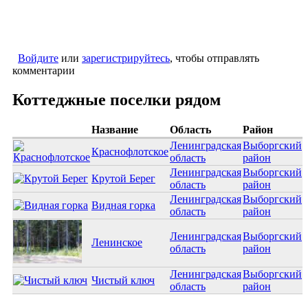
Войдите
или
зарегистрируйтесь
, чтобы отправлять
комментарии
Коттеджные поселки рядом
Название
Область
Район
Ленинградская
Выборгский
Краснофлотское
область
район
Ленинградская
Выборгский
Крутой Берег
область
район
Ленинградская
Выборгский
Видная горка
область
район
Ленинградская
Выборгский
Ленинское
область
район
Ленинградская
Выборгский
Чистый ключ
область
район