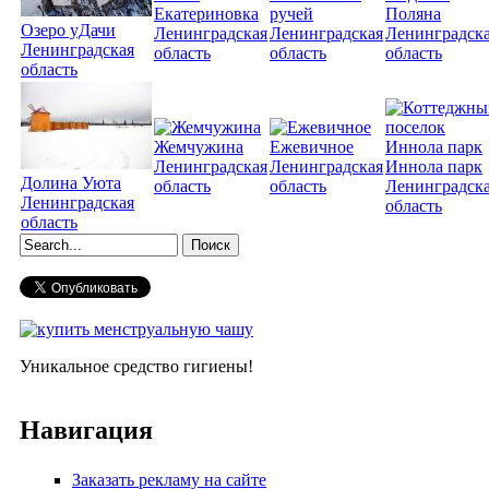
Екатериновка
ручей
Поляна
Озеро уДачи
Ленинградская
Ленинградская
Ленинградск
Ленинградская
область
область
область
область
Жемчужина
Ежевичное
Ленинградская
Ленинградская
Иннола парк
Долина Уюта
область
область
Ленинградск
Ленинградская
область
область
Форма поиска
Уникальное средство гигиены!
Навигация
Заказать рекламу на сайте