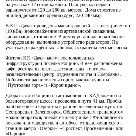
на участках 12 соток каждый. Площадь коттеджей
варьируется от 120 до 260 кв. метров. Дома строятся из
оцилиндрованного бревна (брус, 220-240 мм).
В КП «Дача» проведены магистральный газ, электричество
(10 кВа), водоснабжение из артезианской скважины,
канализация, отопление. В домах установлено котельное
оборудование, выполнено устройство радиаторов. На
участках, ограждённых забором, сохранены лесные сосны.
Жители КП «Дача» могут воспользоваться
инфраструктурой посёлка Рощино. В нём расположены
кафе, рестораны, школа, детские сады, торгово-
развлекательный центр, отделения почты и Сбербанка.
Поблизости расположены горнолыжные курорты:
«Пухтолова гора» и «Коробицыно».
Добраться до Рощино на автомобиле от КАД можно по
Зеленогорскому шоссе, преодолев в пути 41 км. Пробки
наиболее всего вероятны в районе населённых пунктов
Сестрорецк и Зеленогорск. Общественным транспортом
можно добраться, поехав на электричке с Финляндского
вокзала или маршрутке и автобусе, отправляющихся от
станций метро «Озерки», «Проспект Просвещения» или
«Парнас».