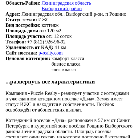
Область/Район:
Ленинградская область
Выборгский район
Адрес:
Ленинградская обл., Выборгский р-он, п Рощино
Статус земли:
ИЖС
Вид постройки:
коттедж
Площадь дома от:
120 м2
Площадь участка от:
12 соток
Телефон:
+7 (812) 926-96-92
Удаленность от КАД:
41 км
Сайт поселка:
p-realty.com
Ценовая категория:
комфорт класса
бизнес класса
элит класса
...развернуть все характеристики
Компания «Puzzle Realty» реализует участки с коттеджами
в уже сданном котеджном поселке «Дача». Земля имеет
статус ИЖС и находится в собственности. Посёлок
освобождён от абонентских выплат.
Коттеджный поселок «Дача» расположен в 57 км от Санкт-
Петербурга в курортной зоне посёлка Рощино Выборгского
района Ленинградской области. Площадь посёлка
составляет один гектар, на котором построено 6 коттеджей