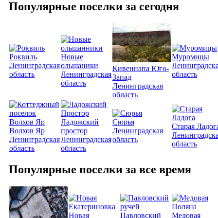
Популярные поселки за сегодня
Роквиль
Новые
Муромицы
Ленинградская
ольшаники
Ленинградск
Кивеннапа Юго-
область
Ленинградская
область
Запад
область
Ленинградская
область
Ладожский
Сюрья
Старая Ладог
Волхов Яр
простор
Ленинградская
Ленинградск
Ленинградская
Ленинградская
область
область
область
область
Популярные поселки за все время
Новая
Павловский
Медовая