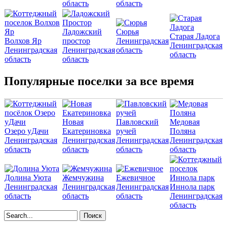
область
область
Ладожский
Сюрья
Старая Ладога
Волхов Яр
простор
Ленинградская
Ленинградская
Ленинградская
Ленинградская
область
область
область
область
Популярные поселки за все время
Новая
Павловский
Медовая
Озеро уДачи
Екатериновка
ручей
Поляна
Ленинградская
Ленинградская
Ленинградская
Ленинградская
область
область
область
область
Долина Уюта
Жемчужина
Ежевичное
Ленинградская
Ленинградская
Ленинградская
Иннола парк
область
область
область
Ленинградская
область
Форма поиска