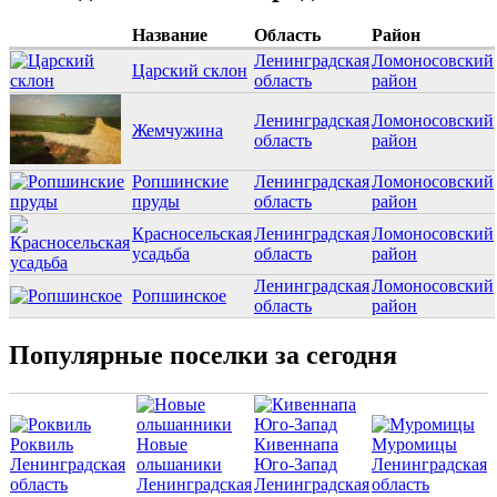
Название
Область
Район
Ленинградская
Ломоносовский
Царский склон
область
район
Ленинградская
Ломоносовский
Жемчужина
область
район
Ропшинские
Ленинградская
Ломоносовский
пруды
область
район
Красносельская
Ленинградская
Ломоносовский
усадьба
область
район
Ленинградская
Ломоносовский
Ропшинское
область
район
Популярные поселки за сегодня
Роквиль
Новые
Кивеннапа
Муромицы
Ленинградская
ольшаники
Юго-Запад
Ленинградская
область
Ленинградская
Ленинградская
область