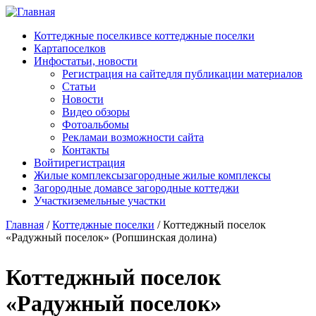
Перейти к основному содержанию
Коттеджные поселки
все коттеджные поселки
Карта
поселков
Инфо
статьи, новости
Регистрация на сайте
для публикации материалов
Статьи
Новости
Видео обзоры
Фотоальбомы
Реклама
и возможности сайта
Контакты
Войти
регистрация
Жилые комплексы
загородные жилые комплексы
Загородные дома
все загородные коттеджи
Участки
земельные участки
Главная
/
Коттеджные поселки
/
Коттеджный поселок
«Радужный поселок» (Ропшинская долина)
Коттеджный поселок
«Радужный поселок»