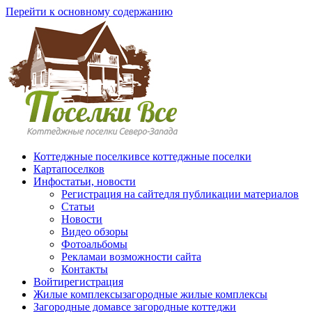
Перейти к основному содержанию
Коттеджные поселки
все коттеджные поселки
Карта
поселков
Инфо
статьи, новости
Регистрация на сайте
для публикации материалов
Статьи
Новости
Видео обзоры
Фотоальбомы
Реклама
и возможности сайта
Контакты
Войти
регистрация
Жилые комплексы
загородные жилые комплексы
Загородные дома
все загородные коттеджи