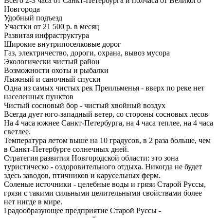
Всего 2-3 часа от Санкт-Петербурга и полчаса от Великого
Новгорода
Удобный подъезд
Участки от 21 500 р. в месяц
Развитая инфраструктура
Широкие внутрипоселковые дорог
Газ, электричество, дороги, охрана, вывоз мусора
Экологически чистый район
Возможности охоты и рыбалки
Лыжный и саночный спуски
Одна из самых чистых рек Преильменья - вверх по реке нет
населенных пунктов
Чистый сосновый бор - чистый хвойный воздух
Всегда дует юго-западный ветер, со стороны сосновых лесов
На 4 часа южнее Санкт-Петербурга, на 4 часа теплее, на 4 часа
светлее.
Температура летом выше на 10 градусов, в 2 раза больше, чем
в Санкт-Петербурге солнечных дней.
Стратегия развития Новгородской области: это зона
туристическо - оздоровительного отдыха. Никогда не будет
здесь заводов, птичников и карусельных ферм.
Соленые источники - целебные воды и грязи Старой Руссы,
грязи с такими сильными целительными свойствами более
нет нигде в мире.
Градообразующее предприятие Старой Руссы -