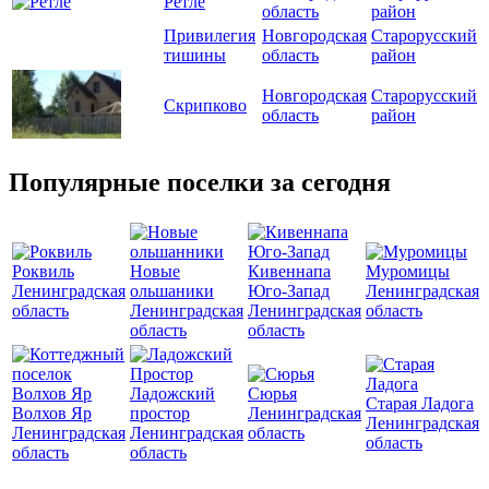
Ретле
область
район
Привилегия
Новгородская
Старорусский
тишины
область
район
Новгородская
Старорусский
Скрипково
область
район
Популярные поселки за сегодня
Роквиль
Новые
Кивеннапа
Муромицы
Ленинградская
ольшаники
Юго-Запад
Ленинградская
область
Ленинградская
Ленинградская
область
область
область
Ладожский
Сюрья
Старая Ладога
Волхов Яр
простор
Ленинградская
Ленинградская
Ленинградская
Ленинградская
область
область
область
область