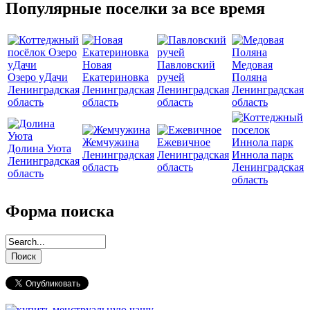
Популярные поселки за все время
Новая
Павловский
Медовая
Озеро уДачи
Екатериновка
ручей
Поляна
Ленинградская
Ленинградская
Ленинградская
Ленинградская
область
область
область
область
Жемчужина
Ежевичное
Долина Уюта
Ленинградская
Ленинградская
Иннола парк
Ленинградская
область
область
Ленинградская
область
область
Форма поиска